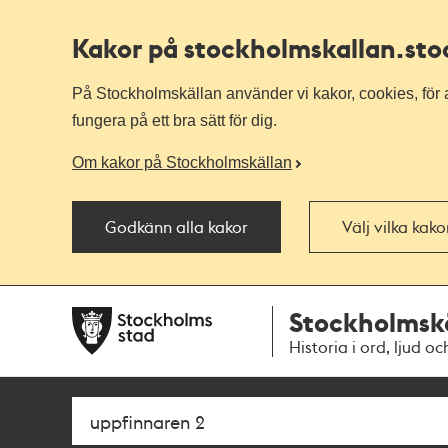
Kakor på stockholmskallan
.st
På Stockholmskällan använder vi kakor, cookies, för a
fungera på ett bra sätt för dig.
Om kakor på Stockholmskällan
Godkänn alla kakor
Välj vilka kak
Till
Till
Stockholmsk
navigationen
huvudinnehållet
Historia i ord, ljud oc
Sök
Fritextsök