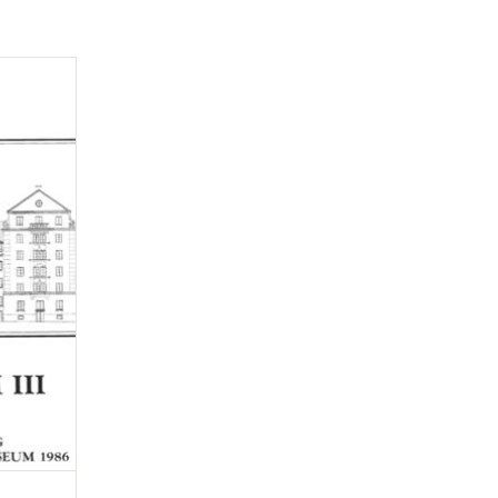
Skämt, Humor och Satir,
nr 35, den 26 augusti 1866