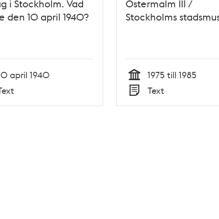
g i Stockholm. Vad
Östermalm III /
 den 10 april 1940?
Stockholms stadsm
10 april 1940
1975 till 1985
Tid
Text
Text
Typ