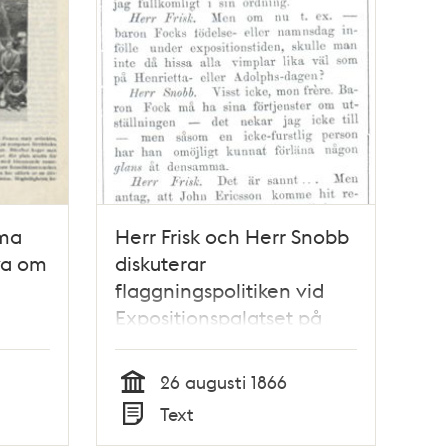
mma
Herr Frisk och Herr Snobb
va om
diskuterar
flaggningspolitiken vid
Expositionspalatset på
Stockholmsutställningen
1866. Satirisk dialog i
26 augusti 1866
Söndags-Nisse –
Tid
Text
Illustreradt Veckoblad för
Typ