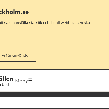
ockholm.se
tt sammanställa statistik och för att webbplatsen ska
or vi får använda
ällan
Meny
h bild