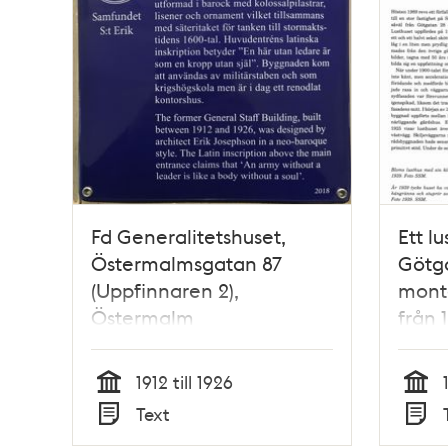
Fd Generalitetshuset,
Ett lu
Östermalmsgatan 87
Götga
(Uppfinnaren 2),
monte
Östermalm
från 
1912 till 1926
Tid
Tid
Text
Typ
Typ