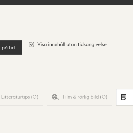
Visa innehåll utan tidsangivelse
a på tid
Litteraturtips
(
0
)
Film & rörlig bild
(
0
)