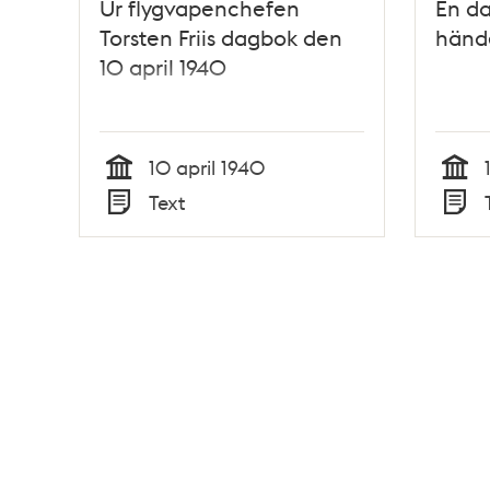
Ur flygvapenchefen
En da
Torsten Friis dagbok den
hände
10 april 1940
10 april 1940
Tid
Tid
Text
Typ
Typ