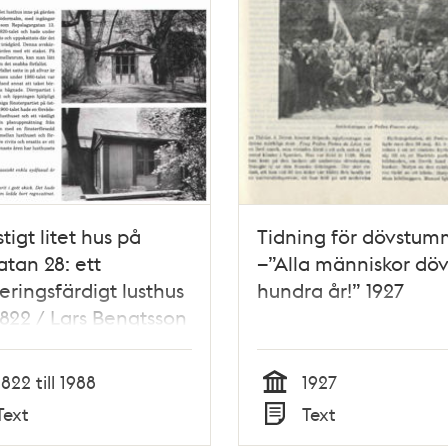
stigt litet hus på
Tidning för dövstu
tan 28: ett
–”Alla människor dö
ringsfärdigt lusthus
hundra år!” 1927
1822 / Lars Bengtsson
1822 till 1988
1927
Tid
Text
Text
Typ