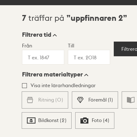
7
uppfinnaren 2
träffar på
Sökresultat
Filtrera tid
Från
Till
Visningsläge
Filtrer
Filtrera materialtyper
Lista
Karta
Visa inte lärarhandledningar
Ritning
(
0
)
Föremål
(
1
)
Bildkonst
(
2
)
Foto
(
4
)