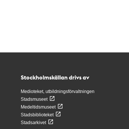
Kontakt
Stockholmskällan
Stockholmskällan drivs av
Medioteket, utbildningsförvaltningen
Stadsmuseet
Medeltidsmuseet
Stadsbiblioteket
Stadsarkivet