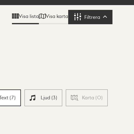
Visa karta
Visa lista
Filtrera
Filtrera
Text
(
7
)
Ljud
(
3
)
Karta
(
0
)