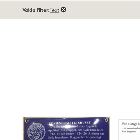
Totalt
Valda filter:
Text
7
träffar