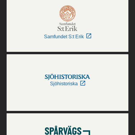
Samfundet S:t Erik
Sjöhistoriska