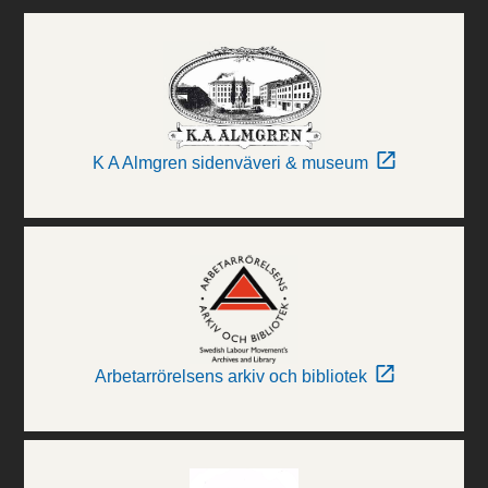
K A Almgren sidenväveri & museum
Arbetarrörelsens arkiv och bibliotek