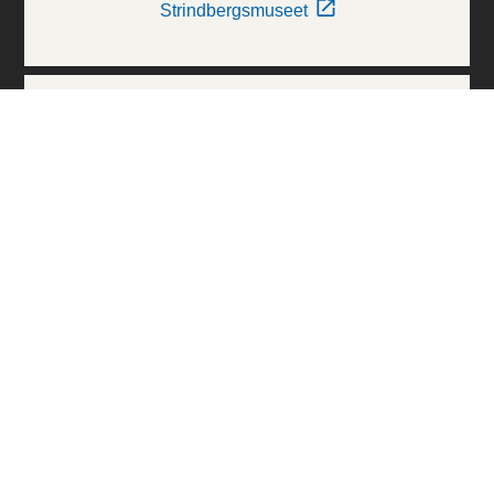
Strindbergsmuseet
Thielska Galleriet
Världskulturmuseerna