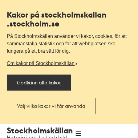
Kakor på stockholmskallan
.stockholm.se
På Stockholmskällan använder vi kakor, cookies, för att
sammanställa statistik och för att webbplatsen ska
fungera på ett bra sätt för dig.
Om kakor på Stockholmskällan
Godkänn alla kakor
Välj vilka kakor vi får använda
Till
Till
Stockholmskällan
navigationen
huvudinnehållet
Historia i ord, ljud och bild