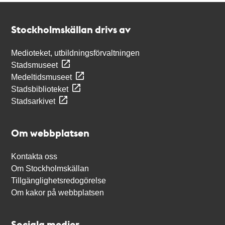
Kontakt
Stockholmskällan
Stockholmskällan drivs av
Medioteket, utbildningsförvaltningen
Stadsmuseet
Medeltidsmuseet
Stadsbiblioteket
Stadsarkivet
Om webbplatsen
Kontakta oss
Om Stockholmskällan
Tillgänglighetsredogörelse
Om kakor på webbplatsen
Sociala medier