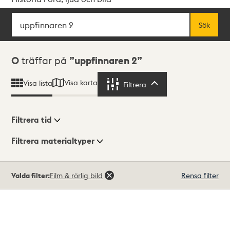
Sök
Fritextsök
Sök
Sökresultat
0
träffar på
uppfinnaren 2
Visa karta
Visa lista
Filtrera
Filtrera
Filtrera tid
Filtrera materialtyper
Visningsläge
Totalt
Valda filter:
Film & rörlig bild
Rensa filter
0
träffar
Lista
Karta