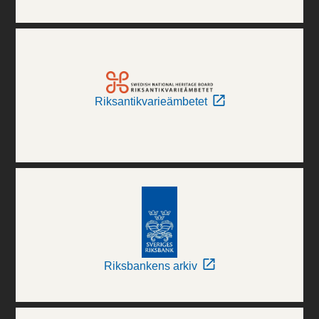
Riksantikvarieämbetet
Riksbankens arkiv