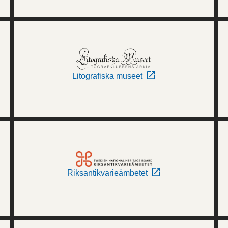
Litografiska museet
Riksantikvarieämbetet