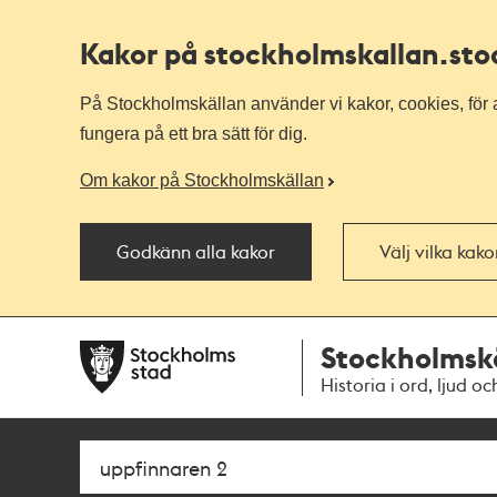
Kakor på stockholmskallan
.st
På Stockholmskällan använder vi kakor, cookies, för a
fungera på ett bra sätt för dig.
Om kakor på Stockholmskällan
Godkänn alla kakor
Välj vilka kak
Till
Till
Stockholmsk
navigationen
huvudinnehållet
Historia i ord, ljud oc
Sök
Fritextsök