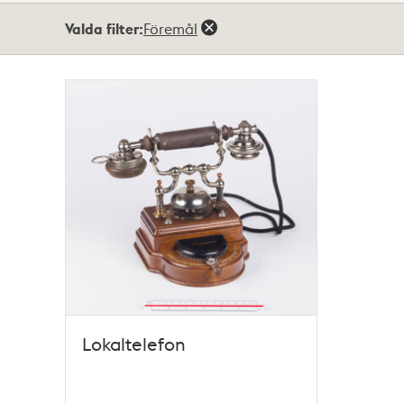
Totalt
Valda filter:
Föremål
1
träffar
Lokaltelefon