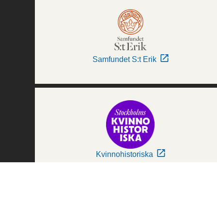
Samfundet S:t Erik
Kvinnohistoriska