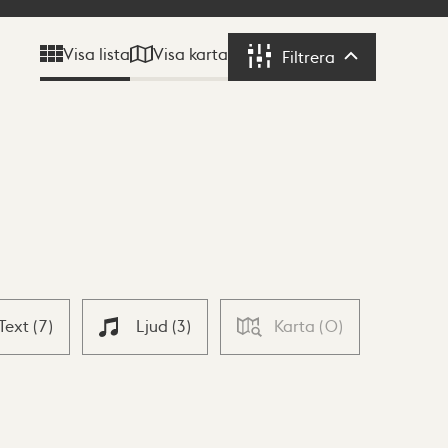
Visa karta
Visa lista
Filtrera
Filtrera
Text
(
7
)
Ljud
(
3
)
Karta
(
0
)