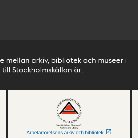
 mellan arkiv, bibliotek och museer i
till Stockholmskällan är:
Arbetarrörelsens arkiv och bibliotek