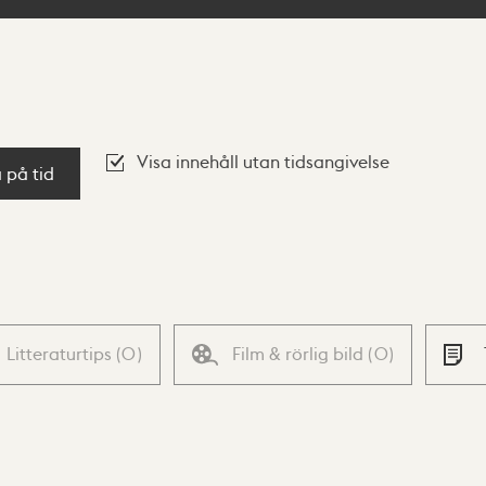
Visa innehåll utan tidsangivelse
a på tid
Litteraturtips
(
0
)
Film & rörlig bild
(
0
)