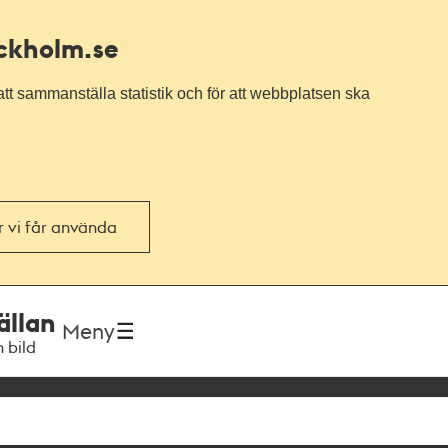
ockholm.se
tt sammanställa statistik och för att webbplatsen ska
or vi får använda
ällan
Meny
h bild