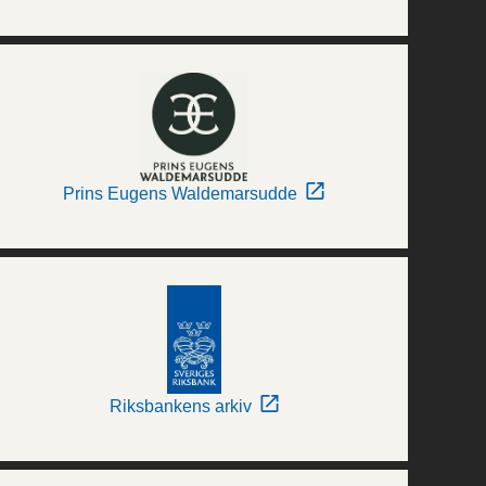
Prins Eugens Waldemarsudde
Riksbankens arkiv