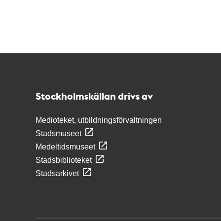
Kontakt
Stockholmskällan
Stockholmskällan drivs av
Medioteket, utbildningsförvaltningen
Stadsmuseet
Medeltidsmuseet
Stadsbiblioteket
Stadsarkivet