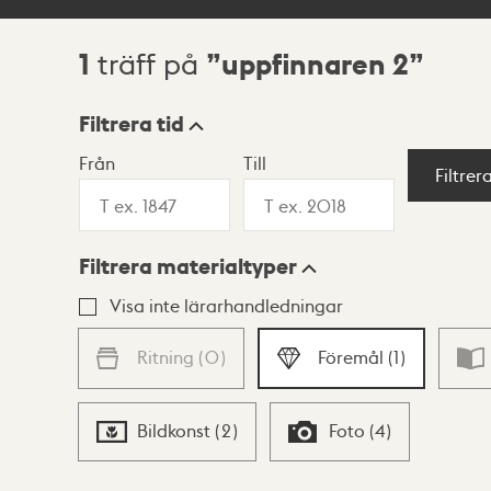
1
uppfinnaren 2
träff på
Sökresultat
Filtrera tid
Från
Till
Visningsläge
Filtrer
Filtrera materialtyper
Lista
Karta
Visa inte lärarhandledningar
Ritning
(
0
)
Föremål
(
1
)
Bildkonst
(
2
)
Foto
(
4
)