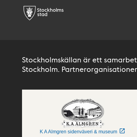
Stockholmskällan är ett samarbete
Stockholm. Partnerorganisationer 
K A Almgren sidenväveri & museum