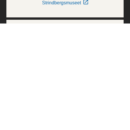
Strindbergsmuseet
Thielska Galleriet
Världskulturmuseerna