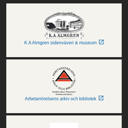
K A Almgren sidenväveri & museum
Arbetarrörelsens arkiv och bibliotek