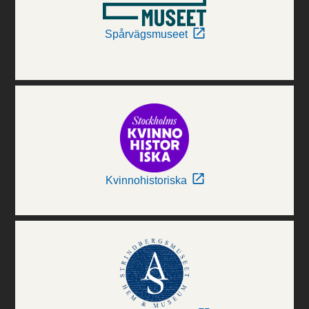
Spårvägsmuseet
Kvinnohistoriska