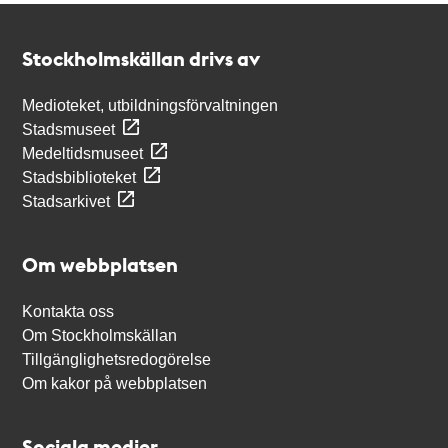
Kontakt
Stockholmskällan
Stockholmskällan drivs av
Medioteket, utbildningsförvaltningen
Stadsmuseet
Medeltidsmuseet
Stadsbiblioteket
Stadsarkivet
Om webbplatsen
Kontakta oss
Om Stockholmskällan
Tillgänglighetsredogörelse
Om kakor på webbplatsen
Sociala medier