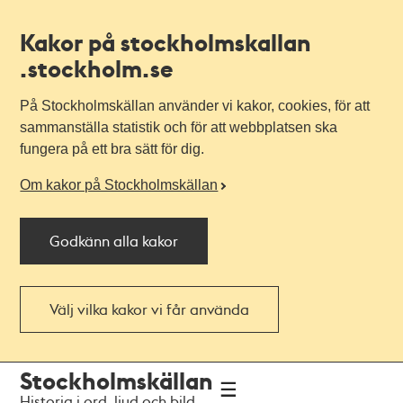
Kakor på stockholmskallan
.stockholm.se
På Stockholmskällan använder vi kakor, cookies, för att
sammanställa statistik och för att webbplatsen ska
fungera på ett bra sätt för dig.
Om kakor på Stockholmskällan
Godkänn alla kakor
Välj vilka kakor vi får använda
Till
Till
Stockholmskällan
navigationen
huvudinnehållet
Historia i ord, ljud och bild