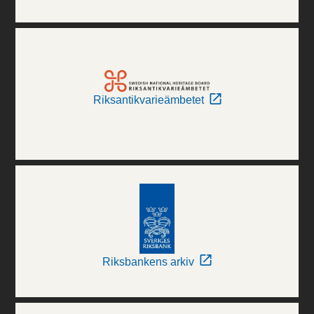
Riksantikvarieämbetet
Riksbankens arkiv