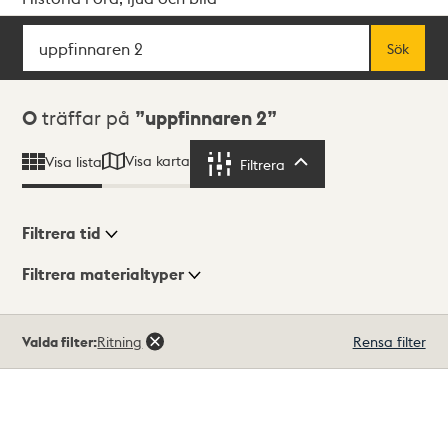
Sök
Fritextsök
Sök
Sökresultat
0
träffar på
uppfinnaren 2
Visa karta
Visa lista
Filtrera
Filtrera
Filtrera tid
Filtrera materialtyper
Visningsläge
Totalt
Valda filter:
Ritning
Rensa filter
0
träffar
Lista
Karta