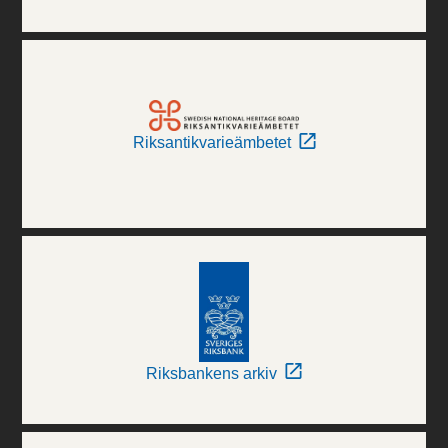
Riksantikvarieämbetet
Riksbankens arkiv