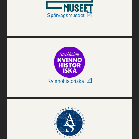
Spårvägsmuseet
Kvinnohistoriska