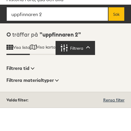
Sök
Fritextsök
Sök
Sökresultat
0
träffar på
uppfinnaren 2
Visa karta
Visa lista
Filtrera
Filtrera
Filtrera tid
Filtrera materialtyper
Visningsläge
Totalt
Valda filter:
Rensa filter
0
träffar
Lista
Karta