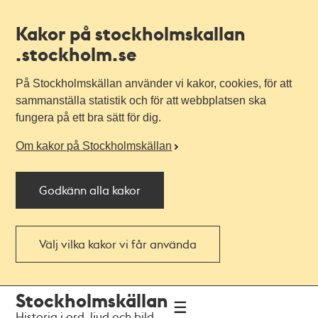
Kakor på stockholmskallan
.stockholm.se
På Stockholmskällan använder vi kakor, cookies, för att
sammanställa statistik och för att webbplatsen ska
fungera på ett bra sätt för dig.
Om kakor på Stockholmskällan
Godkänn alla kakor
Välj vilka kakor vi får använda
Till
Till
Stockholmskällan
navigationen
huvudinnehållet
Historia i ord, ljud och bild