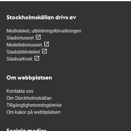
Kontakt
Stockholmskällan
Stockholmskällan drivs av
Medioteket, utbildningsförvaltningen
Stadsmuseet
Medeltidsmuseet
Stadsbiblioteket
Stadsarkivet
Om webbplatsen
Kontakta oss
Om Stockholmskällan
Tillgänglighetsredogörelse
Om kakor på webbplatsen
Sociala medier