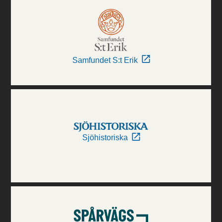
Samfundet S:t Erik
Sjöhistoriska