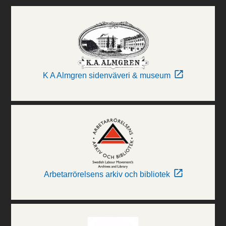
K A Almgren sidenväveri & museum
Arbetarrörelsens arkiv och bibliotek