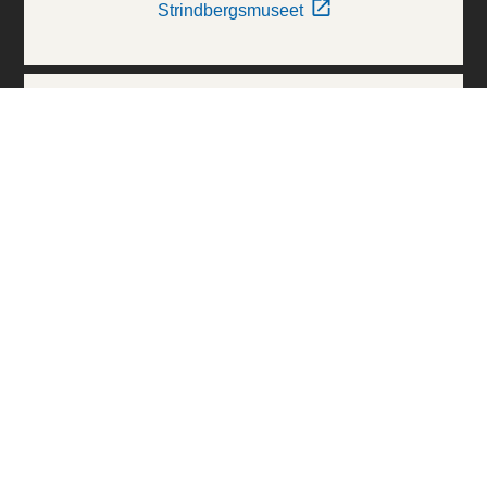
Strindbergsmuseet
Thielska Galleriet
Världskulturmuseerna