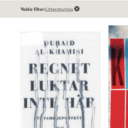
Totalt
Valda filter:
Litteraturtips
2
träffar