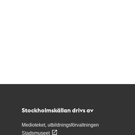
Kontakt
Stockholmskällan
Stockholmskällan drivs av
Medioteket, utbildningsförvaltningen
Stadsmuseet