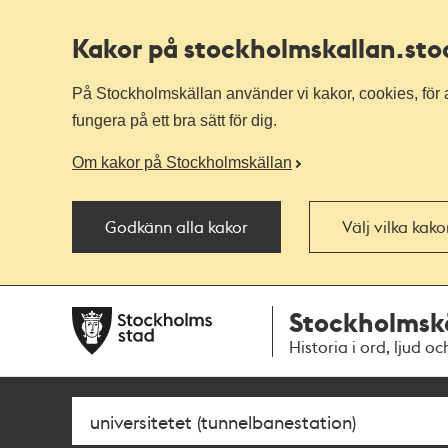
Kakor på stockholmskallan
.st
På Stockholmskällan använder vi kakor, cookies, för a
fungera på ett bra sätt för dig.
Om kakor på Stockholmskällan
Godkänn alla kakor
Välj vilka kak
Till
Till
Stockholmsk
navigationen
huvudinnehållet
Historia i ord, ljud oc
Sök
Fritextsök