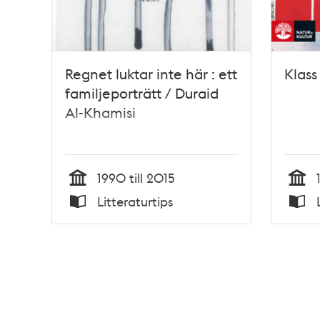
Regnet luktar inte här : ett
Klass
familjeporträtt / Duraid
Al-Khamisi
1990 till 2015
Tid
Tid
Litteraturtips
Typ
Typ