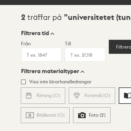
2
universitetet (tu
träffar på
Sökresultat
Filtrera tid
Från
Till
Visningsläge
Filtrer
Filtrera materialtyper
Lista
Karta
Visa inte lärarhandledningar
Ritning
(
0
)
Föremål
(
0
)
Bildkonst
(
0
)
Foto
(
2
)