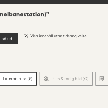
nnelbanestation)
Visa innehåll utan tidsangivelse
a på tid
Litteraturtips
(
2
)
Film & rörlig bild
(
0
)