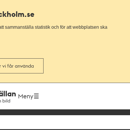
ockholm.se
tt sammanställa statistik och för att webbplatsen ska
or vi får använda
ällan
Meny
h bild