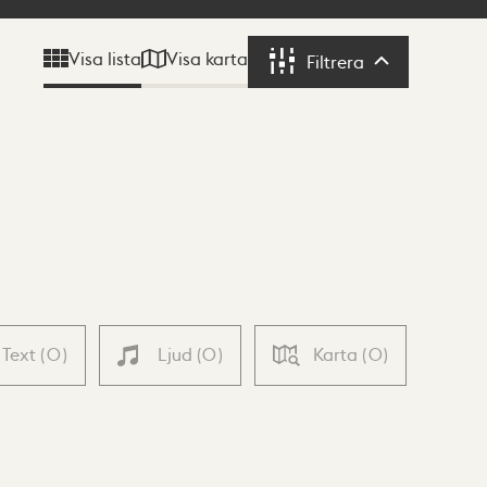
Visa karta
Visa lista
Filtrera
Filtrera
Text
(
0
)
Ljud
(
0
)
Karta
(
0
)