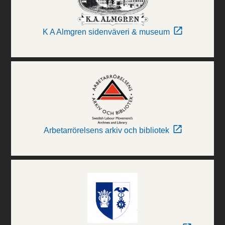
K A Almgren sidenväveri & museum
Arbetarrörelsens arkiv och bibliotek