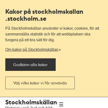
Kakor på stockholmskallan
.stockholm.se
På Stockholmskällan använder vi kakor, cookies, för att
sammanställa statistik och för att webbplatsen ska
fungera på ett bra sätt för dig.
Om kakor på Stockholmskällan
Godkänn alla kakor
Välj vilka kakor vi får använda
Till
Till
Stockholmskällan
navigationen
huvudinnehållet
Historia i ord, ljud och bild