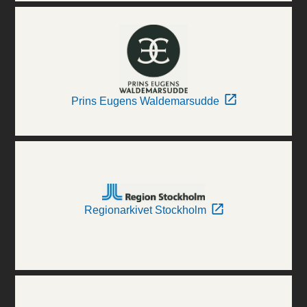
Prins Eugens Waldemarsudde
Regionarkivet Stockholm