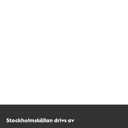
Kontakt
Stockholmskällan
Stockholmskällan drivs av