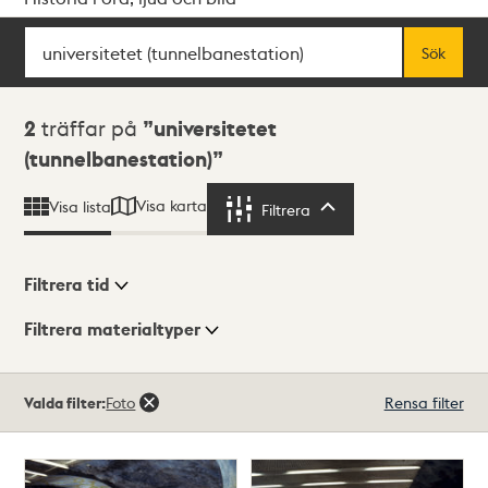
Sök
Fritextsök
Sök
Sökresultat
2
träffar på
universitetet
(tunnelbanestation)
Visa karta
Visa lista
Filtrera
Filtrera
Filtrera tid
Filtrera materialtyper
Visningsläge
Totalt
Valda filter:
Foto
Rensa filter
2
träffar
Lista
Karta