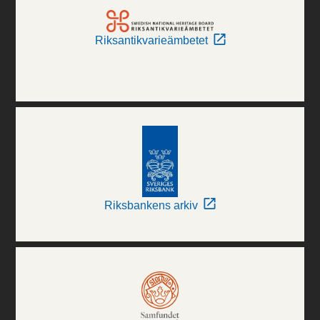
Riksantikvarieämbetet
Riksbankens arkiv