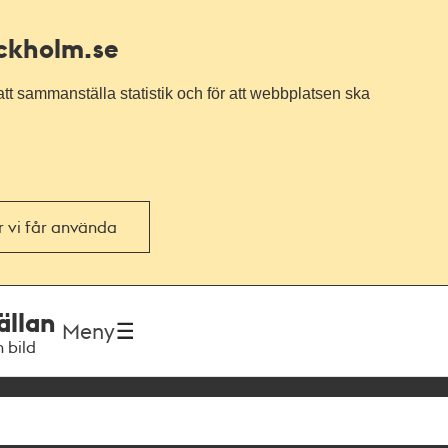
ockholm.se
tt sammanställa statistik och för att webbplatsen ska
or vi får använda
ällan
Meny
h bild