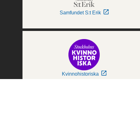
Samfundet S:t Erik
Kvinnohistoriska
Världskulturmuseerna