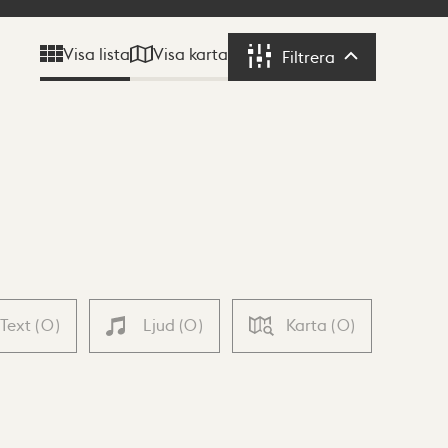
Visa karta
Visa lista
Filtrera
Filtrera
Text
(
0
)
Ljud
(
0
)
Karta
(
0
)