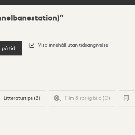
nnelbanestation)
Visa innehåll utan tidsangivelse
a på tid
Litteraturtips
(
2
)
Film & rörlig bild
(
0
)