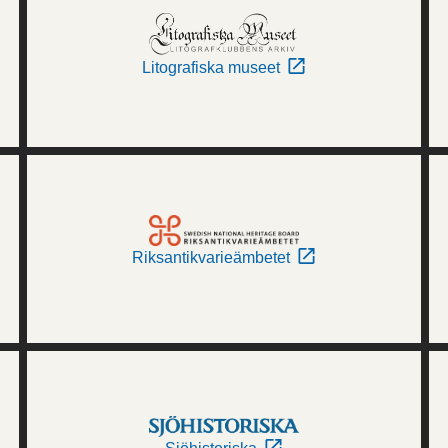
Litografiska museet
Riksantikvarieämbetet