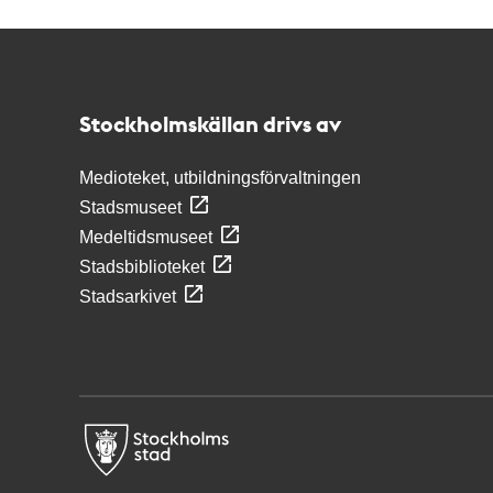
Kontakt
Stockholmskällan
Stockholmskällan drivs av
Medioteket, utbildningsförvaltningen
Stadsmuseet
Medeltidsmuseet
Stadsbiblioteket
Stadsarkivet