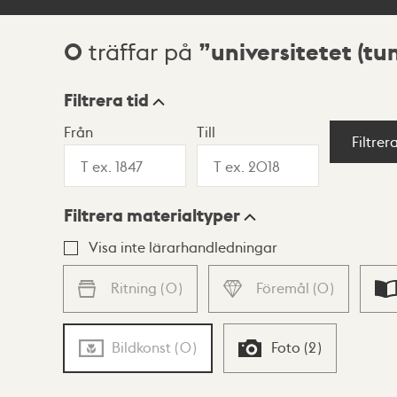
0
universitetet (tu
träffar på
Sökresultat
Filtrera tid
Från
Till
Visningsläge
Filtrer
Filtrera materialtyper
Lista
Karta
Visa inte lärarhandledningar
Ritning
(
0
)
Föremål
(
0
)
Bildkonst
(
0
)
Foto
(
2
)