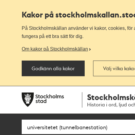
Kakor på stockholmskallan
.st
På Stockholmskällan använder vi kakor, cookies, för a
fungera på ett bra sätt för dig.
Om kakor på Stockholmskällan
Godkänn alla kakor
Välj vilka kak
Till
Till
Stockholmsk
navigationen
huvudinnehållet
Historia i ord, ljud oc
Sök
Fritextsök