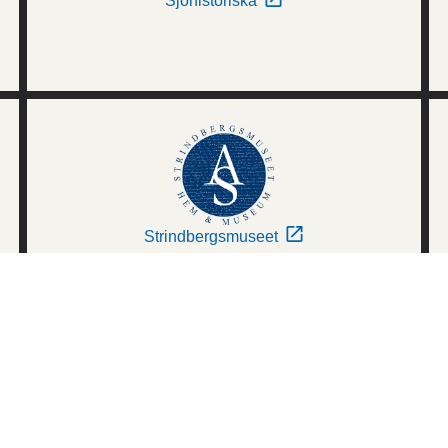
Sjöhistoriska
Strindbergsmuseet