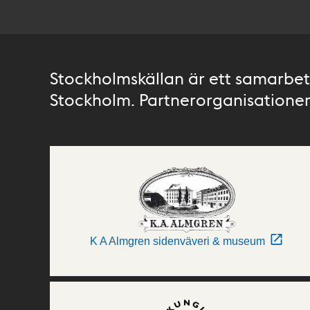
Stockholmskällan är ett samarbete
Stockholm. Partnerorganisationer 
K A Almgren sidenväveri & museum