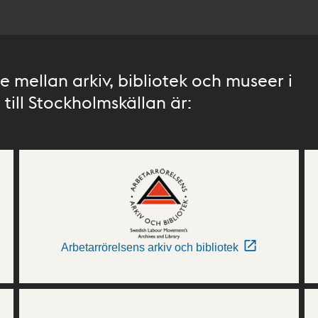
 mellan arkiv, bibliotek och museer i
till Stockholmskällan är:
Arbetarrörelsens arkiv och bibliotek