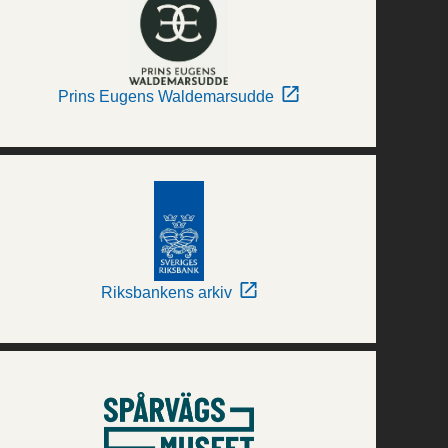
Prins Eugens Waldemarsudde
Riksbankens arkiv