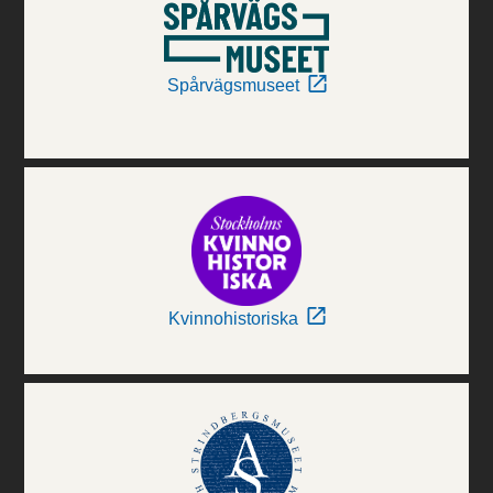
Spårvägsmuseet
Kvinnohistoriska