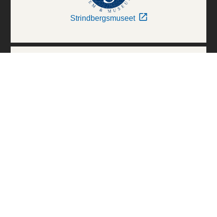
Strindbergsmuseet
Thielska Galleriet
Världskulturmuseerna