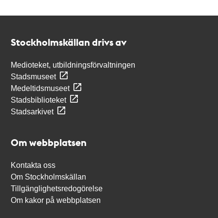
Kontakt
Stockholmskällan
Stockholmskällan drivs av
Medioteket, utbildningsförvaltningen
Stadsmuseet
Medeltidsmuseet
Stadsbiblioteket
Stadsarkivet
Om webbplatsen
Kontakta oss
Om Stockholmskällan
Tillgänglighetsredogörelse
Om kakor på webbplatsen