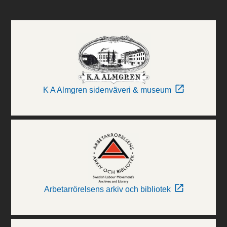
K A Almgren sidenväveri & museum
Arbetarrörelsens arkiv och bibliotek