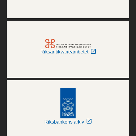
Riksantikvarieämbetet
Riksbankens arkiv