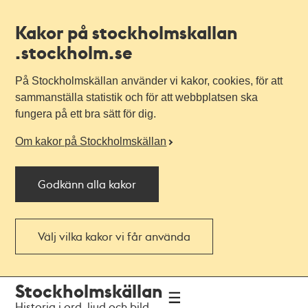
Kakor på stockholmskallan
.stockholm.se
På Stockholmskällan använder vi kakor, cookies, för att
sammanställa statistik och för att webbplatsen ska
fungera på ett bra sätt för dig.
Om kakor på Stockholmskällan
Godkänn alla kakor
Välj vilka kakor vi får använda
Till
Till
Stockholmskällan
navigationen
huvudinnehållet
Historia i ord, ljud och bild