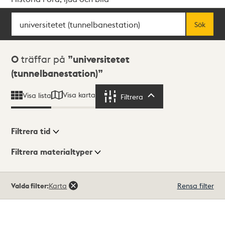
Sök
Fritextsök
Sök
Sökresultat
0
träffar på
universitetet
(tunnelbanestation)
Visa karta
Visa lista
Filtrera
Filtrera
Filtrera tid
Filtrera materialtyper
Visningsläge
Totalt
Valda filter:
Karta
Rensa filter
0
träffar
Lista
Karta