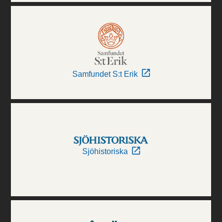
Samfundet S:t Erik
Sjöhistoriska