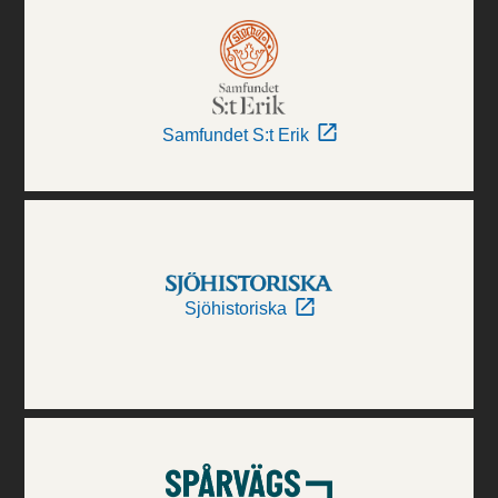
Samfundet S:t Erik
Sjöhistoriska