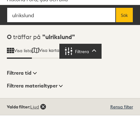
Sök
Fritextsök
Sök
Sökresultat
0
träffar på
ulrikslund
Visa karta
Visa lista
Filtrera
Filtrera
Filtrera tid
Filtrera materialtyper
Visningsläge
Totalt
Valda filter:
Ljud
Rensa filter
0
träffar
Lista
Karta