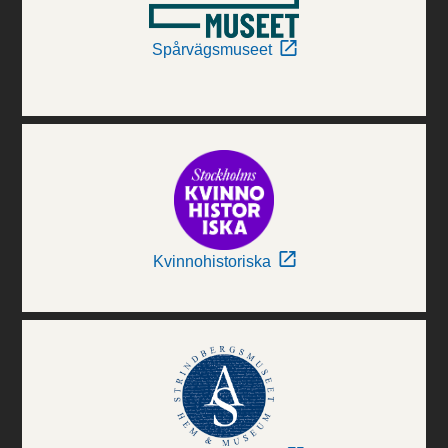
Spårvägsmuseet
Kvinnohistoriska