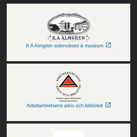
K A Almgren sidenväveri & museum
Arbetarrörelsens arkiv och bibliotek