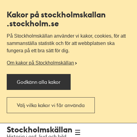
Kakor på stockholmskallan
.stockholm.se
På Stockholmskällan använder vi kakor, cookies, för att
sammanställa statistik och för att webbplatsen ska
fungera på ett bra sätt för dig.
Om kakor på Stockholmskällan
Godkänn alla kakor
Välj vilka kakor vi får använda
Till
Till
Stockholmskällan
navigationen
huvudinnehållet
Historia i ord, ljud och bild