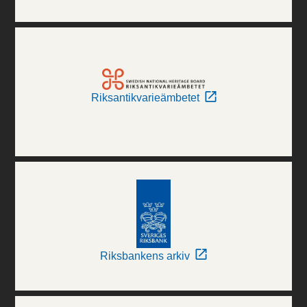
Riksantikvarieämbetet
Riksbankens arkiv