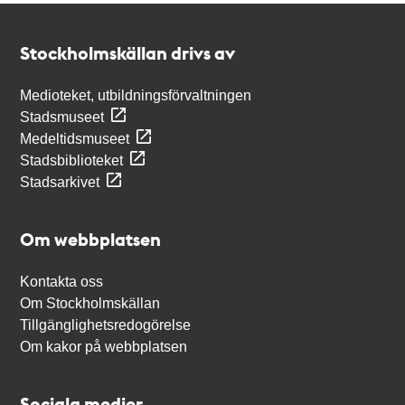
Kontakt
Stockholmskällan
Stockholmskällan drivs av
Medioteket, utbildningsförvaltningen
Stadsmuseet
Medeltidsmuseet
Stadsbiblioteket
Stadsarkivet
Om webbplatsen
Kontakta oss
Om Stockholmskällan
Tillgänglighetsredogörelse
Om kakor på webbplatsen
Sociala medier