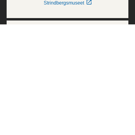
Strindbergsmuseet
Thielska Galleriet
Världskulturmuseerna