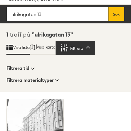
Sök
Fritextsök
Sök
Sökresultat
1
träff på
ulrikagatan 13
Visa karta
Visa lista
Filtrera
Filtrera
Filtrera tid
Filtrera materialtyper
Visningsläge
Totalt
1
träffar
Lista
Karta