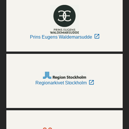
Prins Eugens Waldemarsudde
Regionarkivet Stockholm