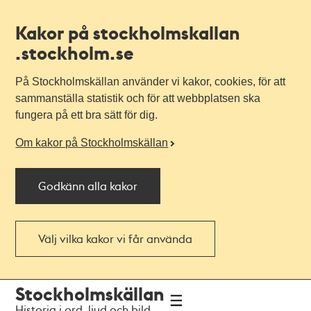
Kakor på stockholmskallan
.stockholm.se
På Stockholmskällan använder vi kakor, cookies, för att
sammanställa statistik och för att webbplatsen ska
fungera på ett bra sätt för dig.
Om kakor på Stockholmskällan
Godkänn alla kakor
Välj vilka kakor vi får använda
Till
Till
Stockholmskällan
navigationen
huvudinnehållet
Historia i ord, ljud och bild