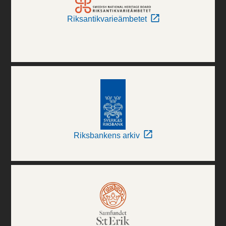
Riksantikvarieämbetet
Riksbankens arkiv