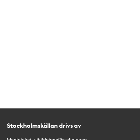
Kontakt
Stockholmskällan
Stockholmskällan drivs av