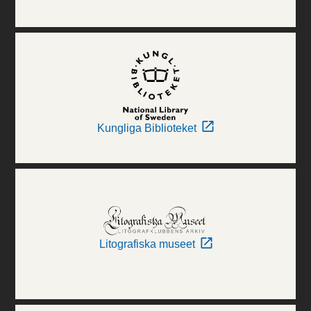
Kungliga Biblioteket
Litografiska museet