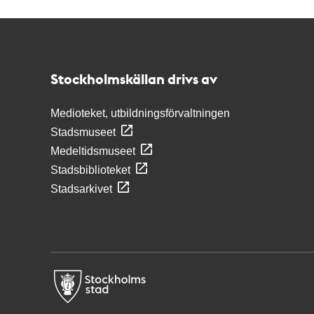
Kontakt
Stockholmskällan
Stockholmskällan drivs av
Medioteket, utbildningsförvaltningen
Stadsmuseet
Medeltidsmuseet
Stadsbiblioteket
Stadsarkivet