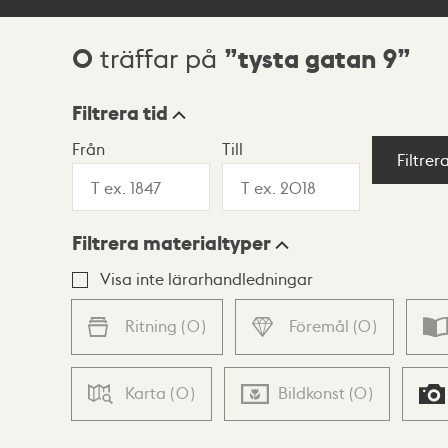
0
tysta gatan 9
träffar på
Sökresultat
Filtrera tid
Från
Till
Visningsläge
Filtrer
Filtrera materialtyper
Lista
Karta
Visa inte lärarhandledningar
Ritning
(
0
)
Föremål
(
0
)
Karta
(
0
)
Bildkonst
(
0
)