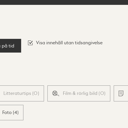
Visa innehåll utan tidsangivelse
a på tid
Litteraturtips
(
0
)
Film & rörlig bild
(
0
)
Foto
(
4
)