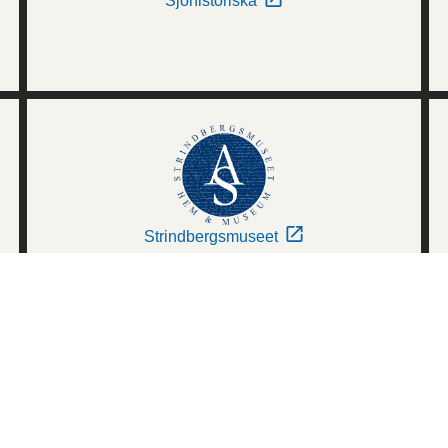
Sjöhistoriska
Strindbergsmuseet