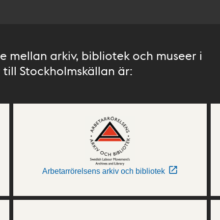
 mellan arkiv, bibliotek och museer i
till Stockholmskällan är:
Arbetarrörelsens arkiv och bibliotek