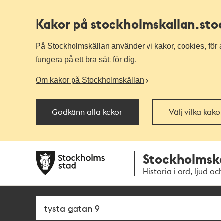
Kakor på stockholmskallan
.st
På Stockholmskällan använder vi kakor, cookies, för a
fungera på ett bra sätt för dig.
Om kakor på Stockholmskällan
Godkänn alla kakor
Välj vilka kak
Till
Till
Stockholmsk
navigationen
huvudinnehållet
Historia i ord, ljud oc
Sök
Fritextsök