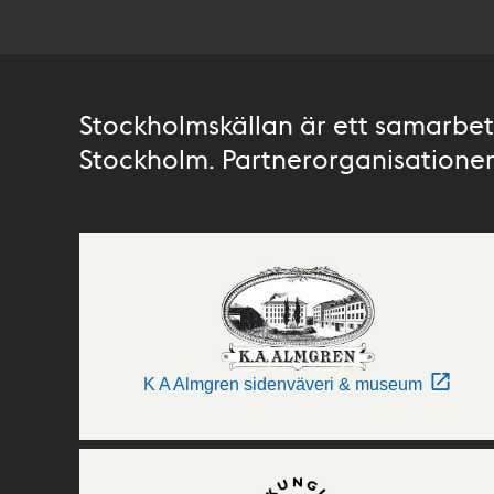
Stockholmskällan är ett samarbete
Stockholm. Partnerorganisationer 
K A Almgren sidenväveri & museum