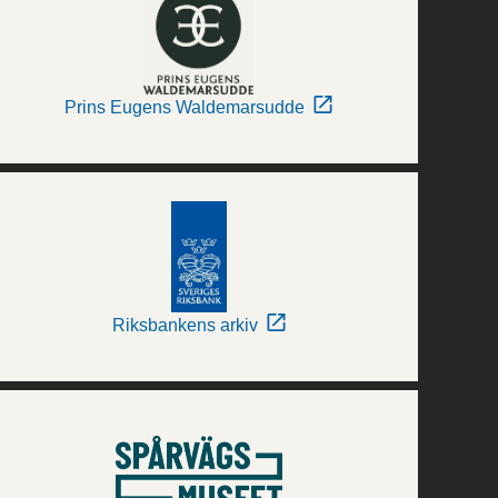
Prins Eugens Waldemarsudde
Riksbankens arkiv