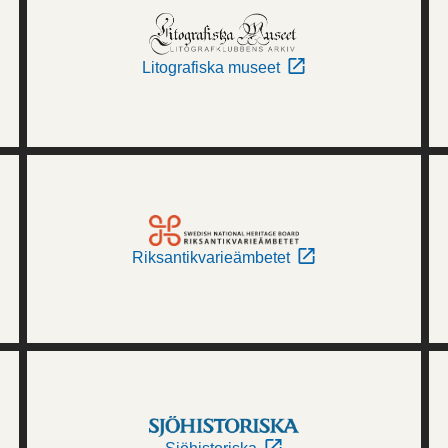
Litografiska museet
Riksantikvarieämbetet