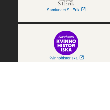
Samfundet S:t Erik
Kvinnohistoriska
Världskulturmuseerna