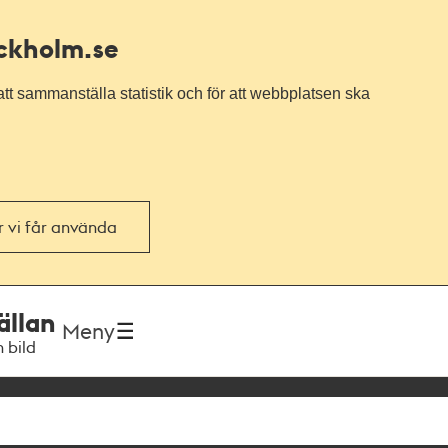
ockholm.se
tt sammanställa statistik och för att webbplatsen ska
or vi får använda
ällan
Meny
h bild