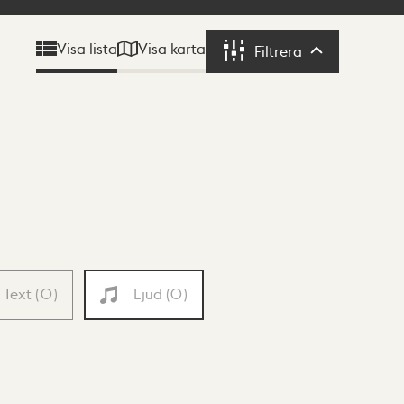
Visa karta
Visa lista
Filtrera
Filtrera
Text
(
0
)
Ljud
(
0
)