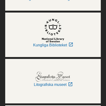
Kungliga Biblioteket
Litografiska museet