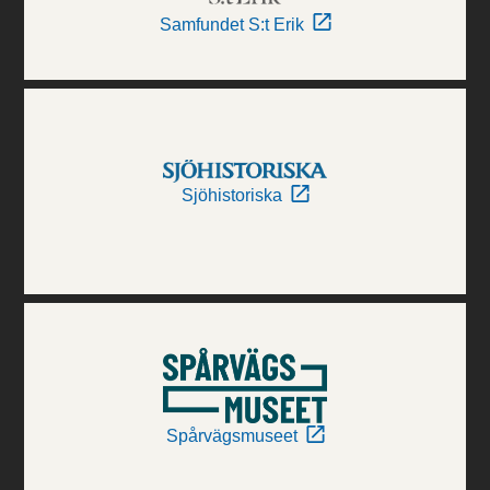
Samfundet S:t Erik
Sjöhistoriska
Spårvägsmuseet