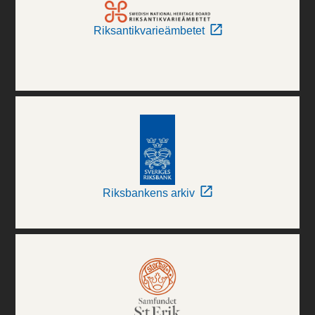
Riksantikvarieämbetet
Riksbankens arkiv