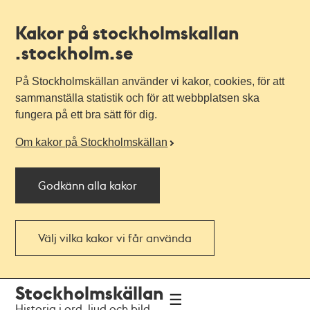
Kakor på stockholmskallan
.stockholm.se
På Stockholmskällan använder vi kakor, cookies, för att
sammanställa statistik och för att webbplatsen ska
fungera på ett bra sätt för dig.
Om kakor på Stockholmskällan
Godkänn alla kakor
Välj vilka kakor vi får använda
Till
Till
Stockholmskällan
navigationen
huvudinnehållet
Historia i ord, ljud och bild