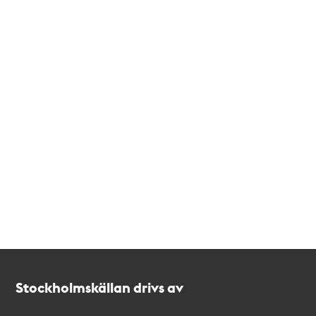
Kontakt
Stockholmskällan
Stockholmskällan drivs av