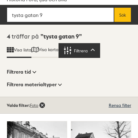
Sök
Fritextsök
Sök
Sökresultat
4
träffar på
tysta gatan 9
Visa karta
Visa lista
Filtrera
Filtrera
Filtrera tid
Filtrera materialtyper
Visningsläge
Totalt
Valda filter:
Foto
Rensa filter
4
träffar
Lista
Karta