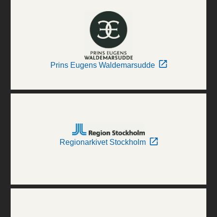
Prins Eugens Waldemarsudde
Regionarkivet Stockholm