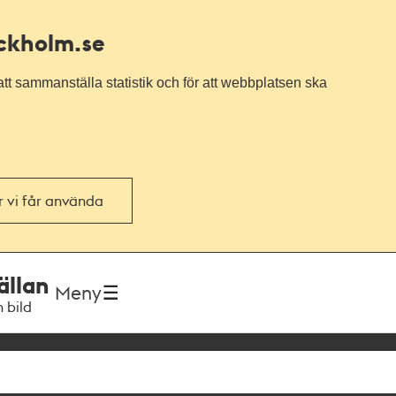
ockholm.se
tt sammanställa statistik och för att webbplatsen ska
or vi får använda
ällan
Meny
h bild