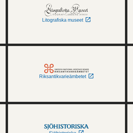
Litografiska museet
Riksantikvarieämbetet