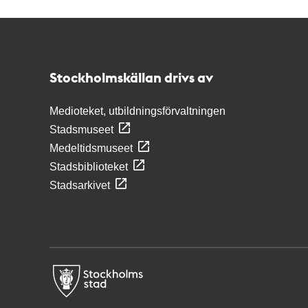
Kontakt
Stockholmskällan
Stockholmskällan drivs av
Medioteket, utbildningsförvaltningen
Stadsmuseet
Medeltidsmuseet
Stadsbiblioteket
Stadsarkivet