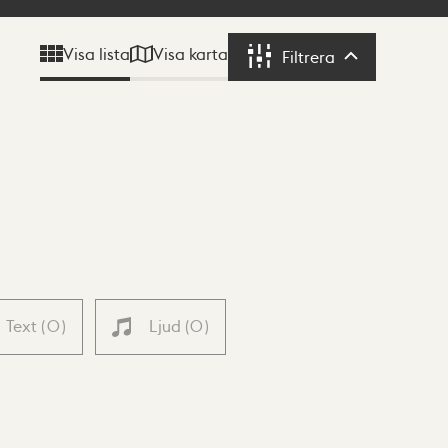
Visa karta
Visa lista
Filtrera
Filtrera
Text
(
0
)
Ljud
(
0
)