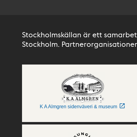
Stockholmskällan är ett samarbete
Stockholm. Partnerorganisationer 
K A Almgren sidenväveri & museum