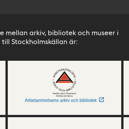
 mellan arkiv, bibliotek och museer i
till Stockholmskällan är:
Arbetarrörelsens arkiv och bibliotek