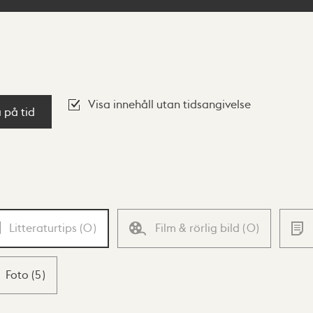
Visa innehåll utan tidsangivelse
a på tid
Litteraturtips
(
0
)
Film & rörlig bild
(
0
)
Foto
(
5
)