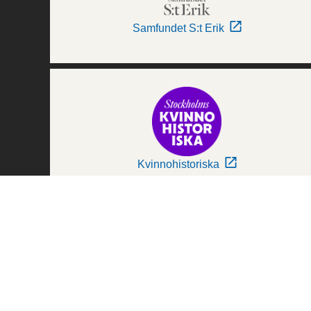
Samfundet S:t Erik
Kvinnohistoriska
Världskulturmuseerna