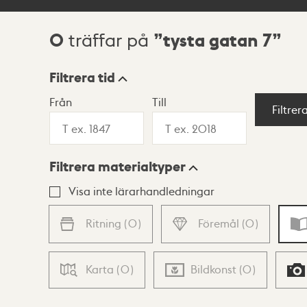
0
tysta gatan 7
träffar på
Sökresultat
Filtrera tid
Från
Till
Visningsläge
Filtrer
Filtrera materialtyper
Lista
Karta
Visa inte lärarhandledningar
Ritning
(
0
)
Föremål
(
0
)
Karta
(
0
)
Bildkonst
(
0
)