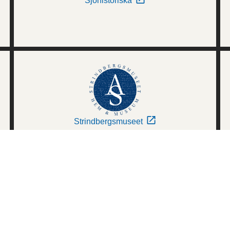
Sjöhistoriska
Strindbergsmuseet