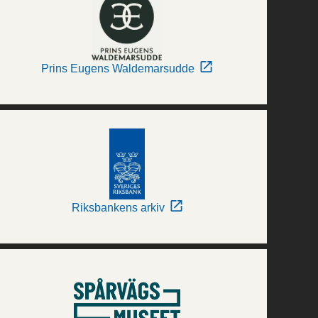
Prins Eugens Waldemarsudde
Riksbankens arkiv