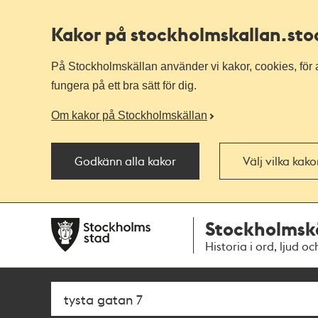
Kakor på stockholmskallan
.st
På Stockholmskällan använder vi kakor, cookies, för a
fungera på ett bra sätt för dig.
Om kakor på Stockholmskällan
Godkänn alla kakor
Välj vilka kak
Till
Till
Stockholmsk
navigationen
huvudinnehållet
Historia i ord, ljud oc
Sök
Fritextsök