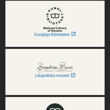
Kungliga Biblioteket
Litografiska museet