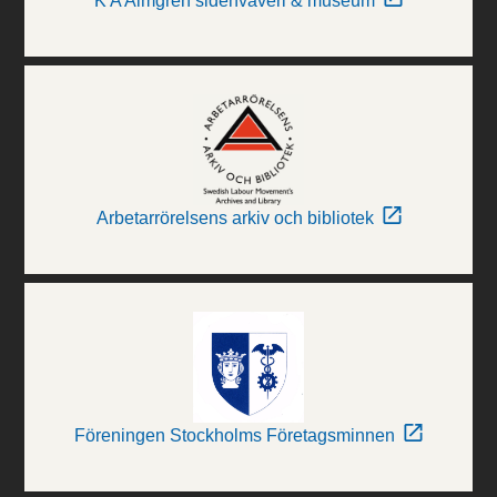
K A Almgren sidenväveri & museum
Arbetarrörelsens arkiv och bibliotek
Föreningen Stockholms Företagsminnen