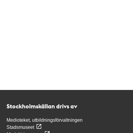
Kontakt
Stockholmskällan
Stockholmskällan drivs av
Medioteket, utbildningsförvaltningen
Stadsmuseet