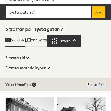
Sök
Fritextsök
Sök
Sökresultat
5
träffar på
tysta gatan 7
Visa karta
Visa lista
Filtrera
Filtrera
Filtrera tid
Filtrera materialtyper
Visningsläge
Totalt
Valda filter:
Foto
Rensa filter
5
träffar
Lista
Karta