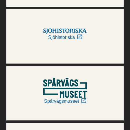
Sjöhistoriska
Spårvägsmuseet