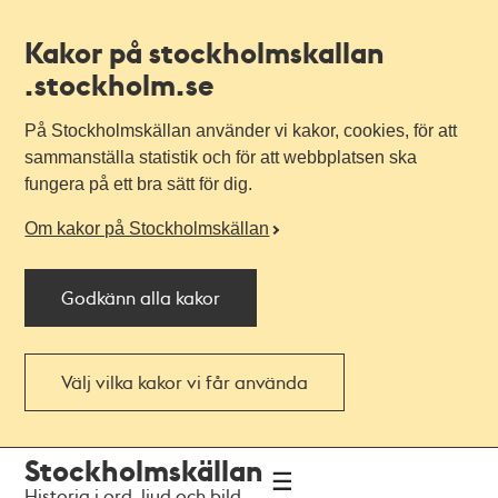
Kakor på stockholmskallan
.stockholm.se
På Stockholmskällan använder vi kakor, cookies, för att
sammanställa statistik och för att webbplatsen ska
fungera på ett bra sätt för dig.
Om kakor på Stockholmskällan
Godkänn alla kakor
Välj vilka kakor vi får använda
Till
Till
Stockholmskällan
navigationen
huvudinnehållet
Historia i ord, ljud och bild