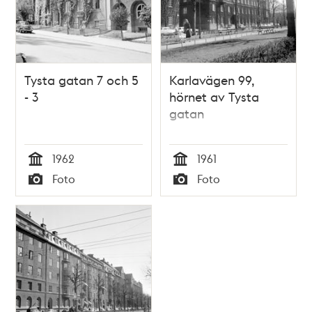
Tysta gatan 7 och 5
Karlavägen 99,
- 3
hörnet av Tysta
gatan
1962
1961
Tid
Tid
Foto
Foto
Typ
Typ