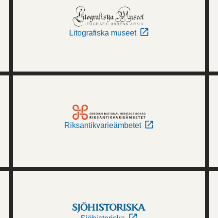
Litografiska museet
Riksantikvarieämbetet