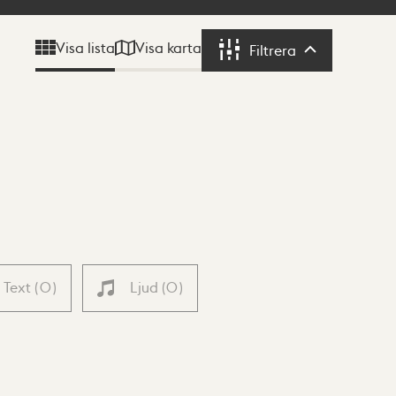
Visa karta
Visa lista
Filtrera
Filtrera
Text
(
0
)
Ljud
(
0
)