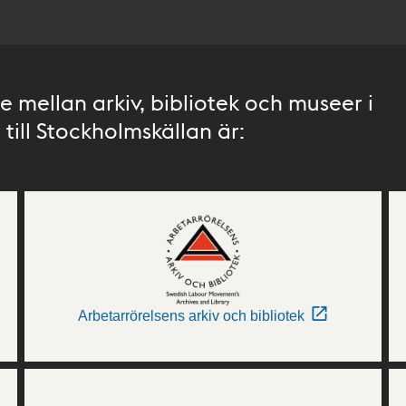
 mellan arkiv, bibliotek och museer i
till Stockholmskällan är:
Arbetarrörelsens arkiv och bibliotek