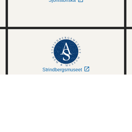
Sjöhistoriska
Strindbergsmuseet