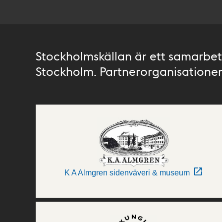
Stockholmskällan är ett samarbete
Stockholm. Partnerorganisationer 
K A Almgren sidenväveri & museum