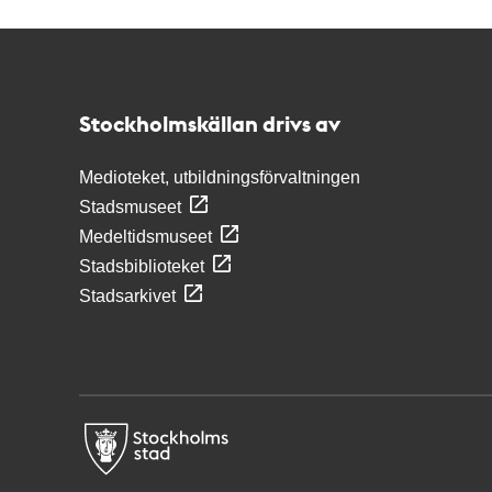
Kontakt
Stockholmskällan
Stockholmskällan drivs av
Medioteket, utbildningsförvaltningen
Stadsmuseet
Medeltidsmuseet
Stadsbiblioteket
Stadsarkivet