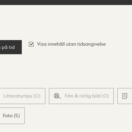
Visa innehåll utan tidsangivelse
a på tid
Litteraturtips
(
0
)
Film & rörlig bild
(
0
)
Foto
(
5
)