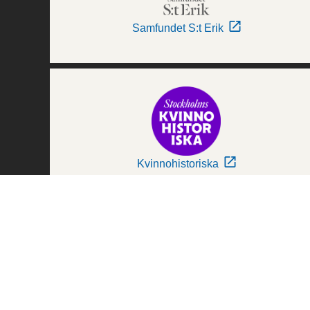
Samfundet S:t Erik
Kvinnohistoriska
Världskulturmuseerna