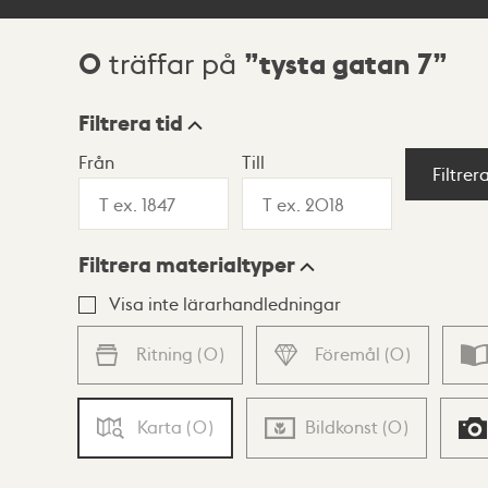
0
tysta gatan 7
träffar på
Sökresultat
Filtrera tid
Från
Till
Visningsläge
Filtrer
Filtrera materialtyper
Lista
Karta
Visa inte lärarhandledningar
Ritning
(
0
)
Föremål
(
0
)
Karta
(
0
)
Bildkonst
(
0
)