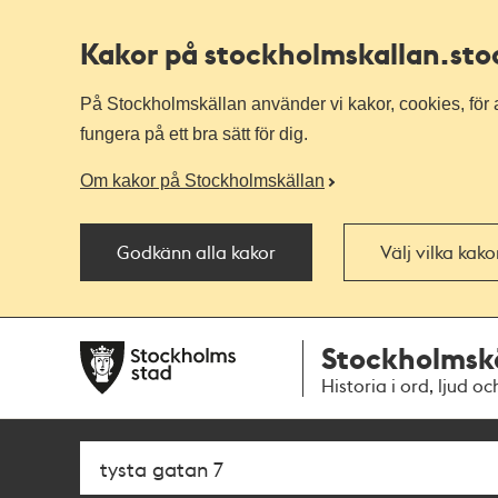
Kakor på stockholmskallan
.st
På Stockholmskällan använder vi kakor, cookies, för a
fungera på ett bra sätt för dig.
Om kakor på Stockholmskällan
Godkänn alla kakor
Välj vilka kak
Till
Till
Stockholmsk
navigationen
huvudinnehållet
Historia i ord, ljud oc
Sök
Fritextsök