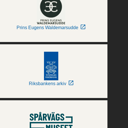
Prins Eugens Waldemarsudde
Riksbankens arkiv