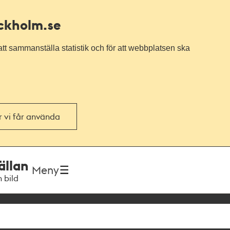
ockholm.se
tt sammanställa statistik och för att webbplatsen ska
or vi får använda
ällan
Meny
h bild