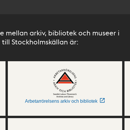
 mellan arkiv, bibliotek och museer i
till Stockholmskällan är:
Arbetarrörelsens arkiv och bibliotek