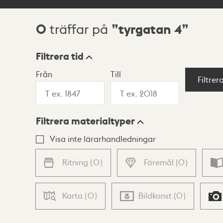
0
tyrgatan 4
träffar på
Sökresultat
Filtrera tid
Från
Till
Visningsläge
Filtrer
Filtrera materialtyper
Lista
Karta
Visa inte lärarhandledningar
Ritning
(
0
)
Föremål
(
0
)
Karta
(
0
)
Bildkonst
(
0
)