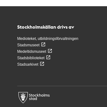
Kontakt
Stockholmskällan
Stockholmskällan drivs av
Medioteket, utbildningsförvaltningen
Stadsmuseet
Medeltidsmuseet
Stadsbiblioteket
Stadsarkivet