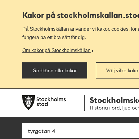
Kakor på stockholmskallan
.st
På Stockholmskällan använder vi kakor, cookies, för a
fungera på ett bra sätt för dig.
Om kakor på Stockholmskällan
Godkänn alla kakor
Välj vilka kak
Till
Till
Stockholmsk
navigationen
huvudinnehållet
Historia i ord, ljud oc
Sök
Fritextsök