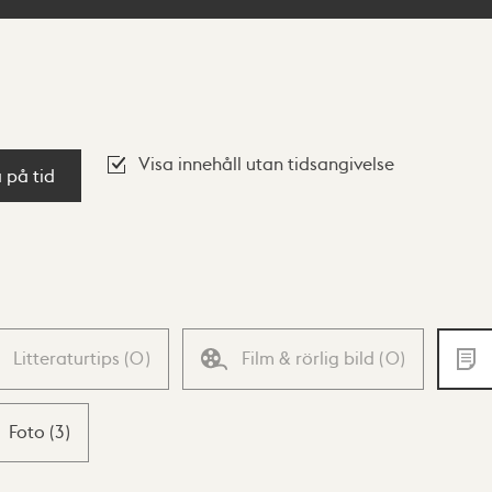
Visa innehåll utan tidsangivelse
a på tid
Litteraturtips
(
0
)
Film & rörlig bild
(
0
)
Foto
(
3
)