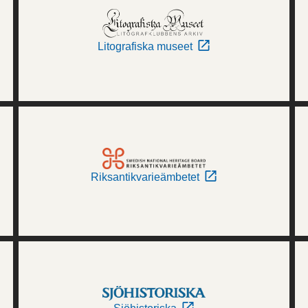
Litografiska museet
Riksantikvarieämbetet