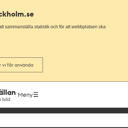
ockholm.se
tt sammanställa statistik och för att webbplatsen ska
or vi får använda
ällan
Meny
h bild