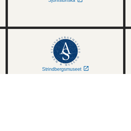
Sjöhistoriska
Strindbergsmuseet