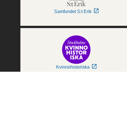
Samfundet S:t Erik
Kvinnohistoriska
Världskulturmuseerna