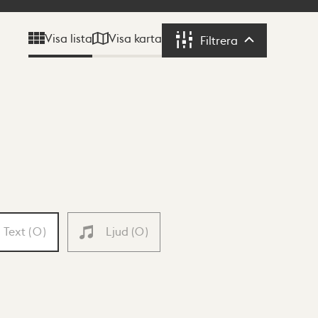
Visa karta
Visa lista
Filtrera
Filtrera
Text
(
0
)
Ljud
(
0
)