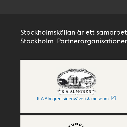
Stockholmskällan är ett samarbete
Stockholm. Partnerorganisationer 
K A Almgren sidenväveri & museum