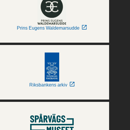
Prins Eugens Waldemarsudde
Riksbankens arkiv