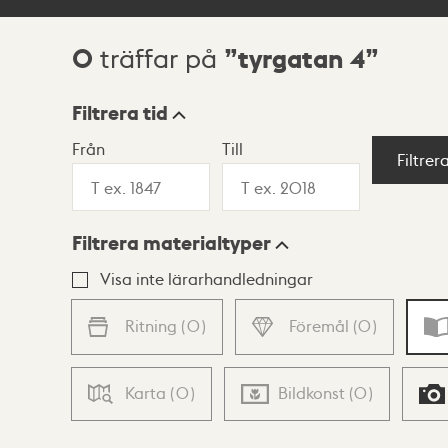
0
tyrgatan 4
träffar på
Sökresultat
Filtrera tid
Från
Till
Visningsläge
Filtrer
Filtrera materialtyper
Lista
Karta
Visa inte lärarhandledningar
Ritning
(
0
)
Föremål
(
0
)
Karta
(
0
)
Bildkonst
(
0
)