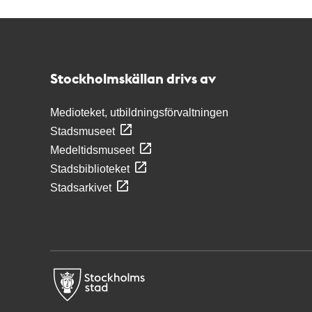
Kontakt
Stockholmskällan
Stockholmskällan drivs av
Medioteket, utbildningsförvaltningen
Stadsmuseet
Medeltidsmuseet
Stadsbiblioteket
Stadsarkivet