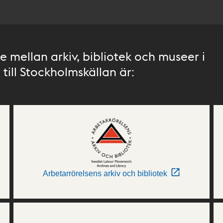
 mellan arkiv, bibliotek och museer i
till Stockholmskällan är:
Arbetarrörelsens arkiv och bibliotek