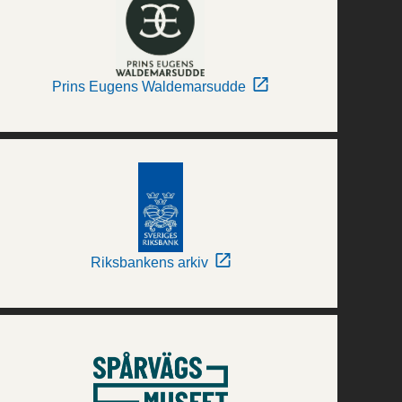
Prins Eugens Waldemarsudde
Riksbankens arkiv