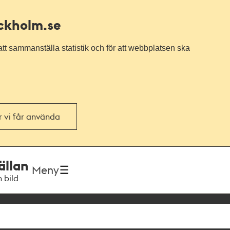
ockholm.se
tt sammanställa statistik och för att webbplatsen ska
or vi får använda
ällan
Meny
h bild