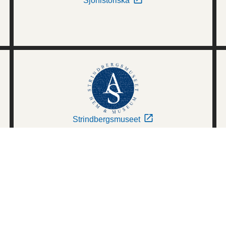
Sjöhistoriska
Strindbergsmuseet