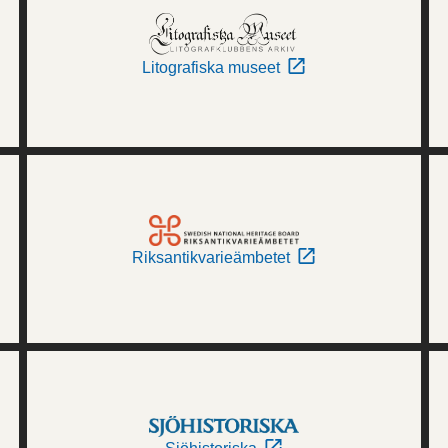
Litografiska museet
Riksantikvarieämbetet