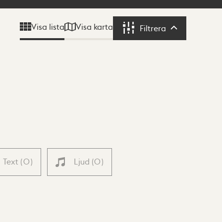
Visa karta
Visa lista
Filtrera
Filtrera
Text
(
0
)
Ljud
(
0
)