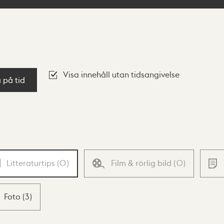
Visa innehåll utan tidsangivelse
a på tid
Litteraturtips
(
0
)
Film & rörlig bild
(
0
)
Foto
(
3
)