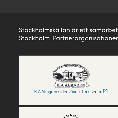
Stockholmskällan är ett samarbete
Stockholm. Partnerorganisationer 
K A Almgren sidenväveri & museum