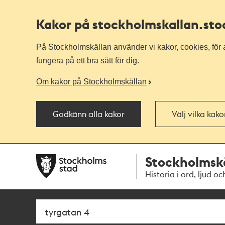
Kakor på stockholmskallan
.st
På Stockholmskällan använder vi kakor, cookies, för a
fungera på ett bra sätt för dig.
Om kakor på Stockholmskällan
Godkänn alla kakor
Välj vilka kak
Till
Till
Stockholmsk
navigationen
huvudinnehållet
Historia i ord, ljud oc
Sök
Fritextsök