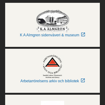
K A Almgren sidenväveri & museum
Arbetarrörelsens arkiv och bibliotek