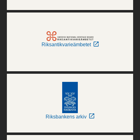
Riksantikvarieämbetet
Riksbankens arkiv