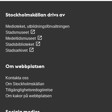
Kontakt
Stockholmskällan
Stockholmskällan drivs av
Medioteket, utbildningsförvaltningen
Stadsmuseet
Medeltidsmuseet
Stadsbiblioteket
Stadsarkivet
Om webbplatsen
Kontakta oss
Om Stockholmskällan
Tillgänglighetsredogörelse
Om kakor på webbplatsen
Sociala medier