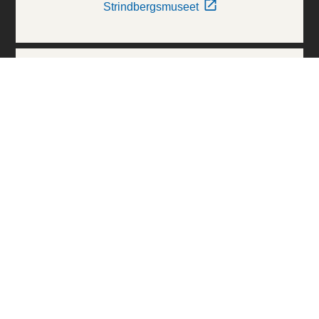
Strindbergsmuseet
Thielska Galleriet
Världskulturmuseerna