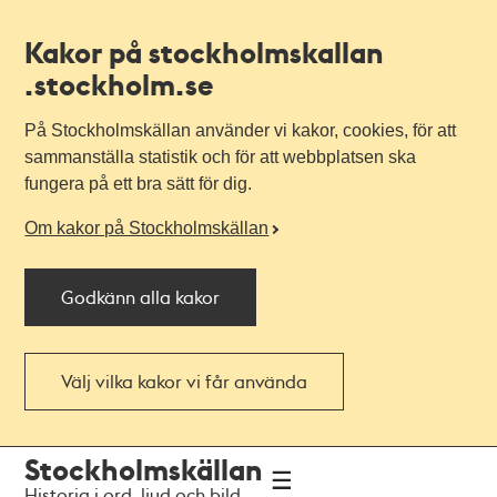
Kakor på stockholmskallan
.stockholm.se
På Stockholmskällan använder vi kakor, cookies, för att
sammanställa statistik och för att webbplatsen ska
fungera på ett bra sätt för dig.
Om kakor på Stockholmskällan
Godkänn alla kakor
Välj vilka kakor vi får använda
Till
Till
Stockholmskällan
navigationen
huvudinnehållet
Historia i ord, ljud och bild