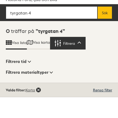
Sök
Fritextsök
Sök
Sökresultat
0
träffar på
tyrgatan 4
Visa karta
Visa lista
Filtrera
Filtrera
Filtrera tid
Filtrera materialtyper
Visningsläge
Totalt
Valda filter:
Karta
Rensa filter
0
träffar
Lista
Karta