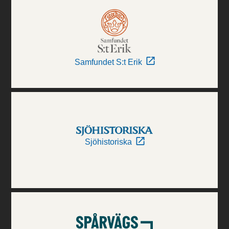
Samfundet S:t Erik
Sjöhistoriska