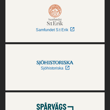
Samfundet S:t Erik
Sjöhistoriska