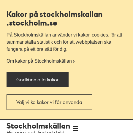
Kakor på stockholmskallan
.stockholm.se
På Stockholmskällan använder vi kakor, cookies, för att
sammanställa statistik och för att webbplatsen ska
fungera på ett bra sätt för dig.
Om kakor på Stockholmskällan
Godkänn alla kakor
Välj vilka kakor vi får använda
Till
Till
Stockholmskällan
navigationen
huvudinnehållet
Historia i ord, ljud och bild