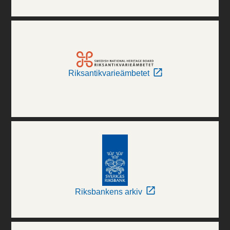
Riksantikvarieämbetet
Riksbankens arkiv