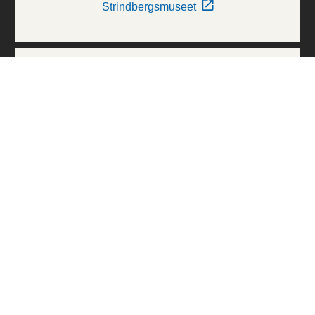
Strindbergsmuseet
Thielska Galleriet
Världskulturmuseerna