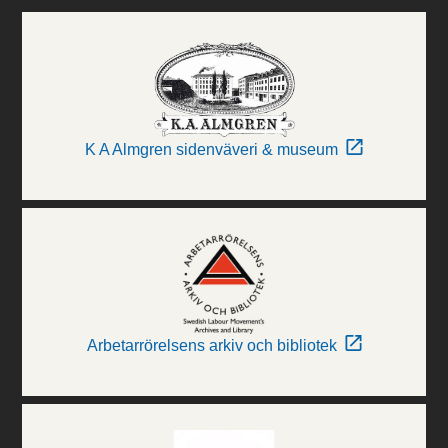
K A Almgren sidenväveri & museum
Arbetarrörelsens arkiv och bibliotek