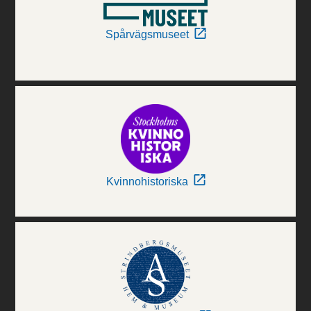
Spårvägsmuseet
Kvinnohistoriska