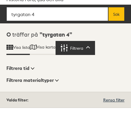
Sök
Fritextsök
Sök
Sökresultat
0
träffar på
tyrgatan 4
Visa karta
Visa lista
Filtrera
Filtrera
Filtrera tid
Filtrera materialtyper
Visningsläge
Totalt
Valda filter:
Rensa filter
0
träffar
Lista
Karta