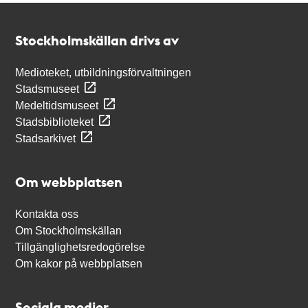
Kontakt
Stockholmskällan
Stockholmskällan drivs av
Medioteket, utbildningsförvaltningen
Stadsmuseet
Medeltidsmuseet
Stadsbiblioteket
Stadsarkivet
Om webbplatsen
Kontakta oss
Om Stockholmskällan
Tillgänglighetsredogörelse
Om kakor på webbplatsen
Sociala medier