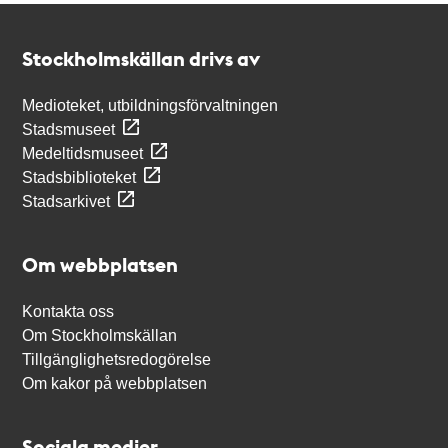
Kontakt
Stockholmskällan
Stockholmskällan drivs av
Medioteket, utbildningsförvaltningen
Stadsmuseet
Medeltidsmuseet
Stadsbiblioteket
Stadsarkivet
Om webbplatsen
Kontakta oss
Om Stockholmskällan
Tillgänglighetsredogörelse
Om kakor på webbplatsen
Sociala medier