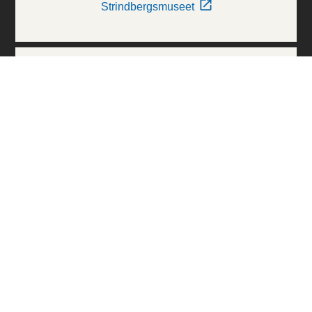
Strindbergsmuseet
Thielska Galleriet
Världskulturmuseerna