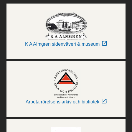
K A Almgren sidenväveri & museum
Arbetarrörelsens arkiv och bibliotek