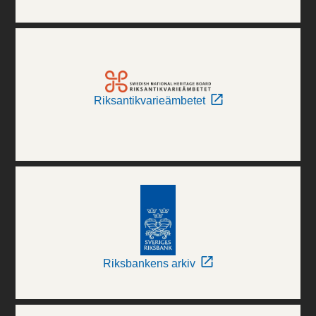
Riksantikvarieämbetet
Riksbankens arkiv