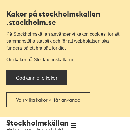
Kakor på stockholmskallan
.stockholm.se
På Stockholmskällan använder vi kakor, cookies, för att
sammanställa statistik och för att webbplatsen ska
fungera på ett bra sätt för dig.
Om kakor på Stockholmskällan
Godkänn alla kakor
Välj vilka kakor vi får använda
Till
Till
Stockholmskällan
navigationen
huvudinnehållet
Historia i ord, ljud och bild