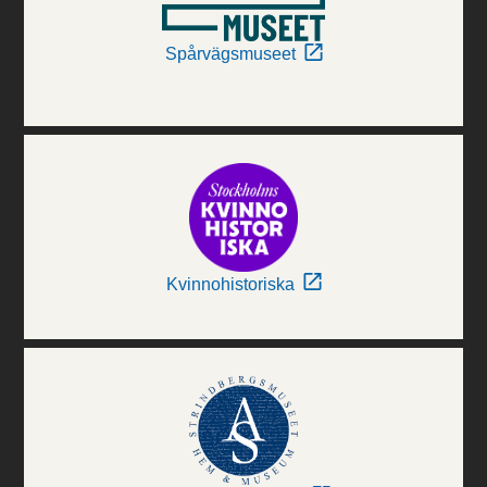
Spårvägsmuseet
Kvinnohistoriska