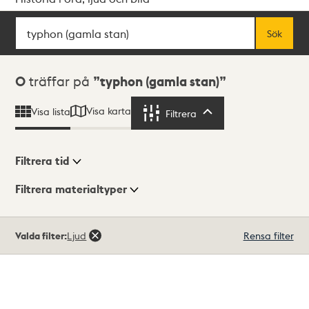
Sök
Fritextsök
Sök
Sökresultat
0
träffar på
typhon (gamla stan)
Visa karta
Visa lista
Filtrera
Filtrera
Filtrera tid
Filtrera materialtyper
Visningsläge
Totalt
Valda filter:
Ljud
Rensa filter
0
träffar
Lista
Karta