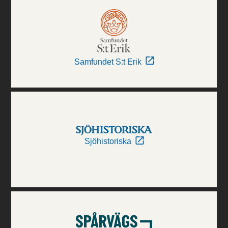
Samfundet S:t Erik
Sjöhistoriska