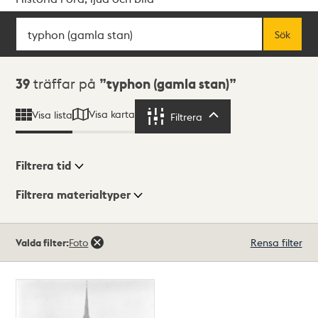
Sök
Fritextsök
Sök
Sökresultat
39
träffar på
typhon (gamla stan)
Visa karta
Visa lista
Filtrera
Filtrera
Filtrera tid
Filtrera materialtyper
Visningsläge
Totalt
Valda filter:
Foto
Rensa filter
39
träffar
Lista
Karta