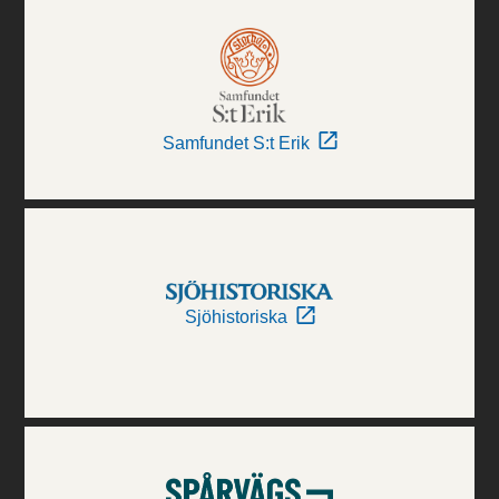
Samfundet S:t Erik
Sjöhistoriska