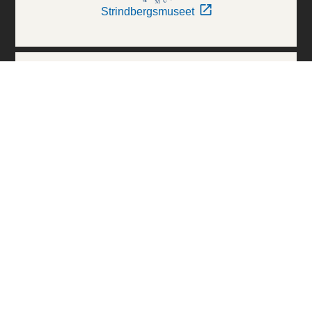
Strindbergsmuseet
Thielska Galleriet
Världskulturmuseerna