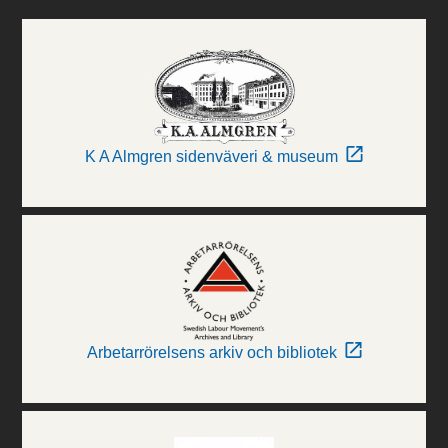
K A Almgren sidenväveri & museum
Arbetarrörelsens arkiv och bibliotek