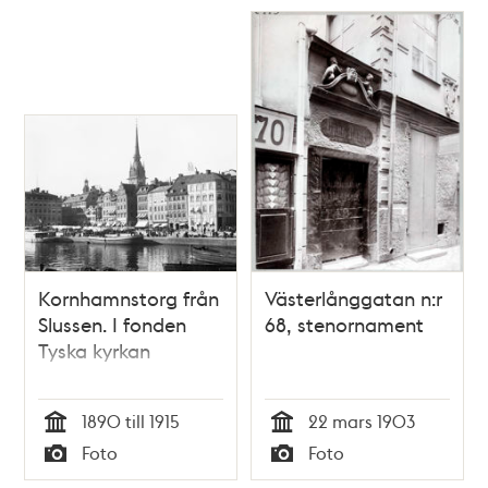
Kornhamnstorg från
Västerlånggatan n:r
Slussen. I fonden
68, stenornament
Tyska kyrkan
1890 till 1915
22 mars 1903
Tid
Tid
Foto
Foto
Typ
Typ