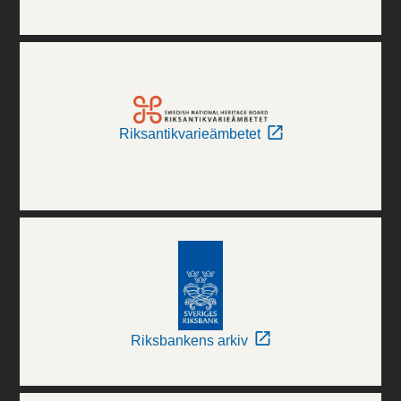
Riksantikvarieämbetet
Riksbankens arkiv