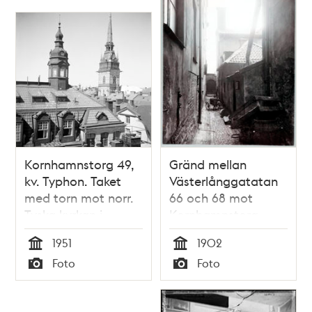
Kornhamnstorg 49,
Gränd mellan
kv. Typhon. Taket
Västerlånggatatan
med torn mot norr.
66 och 68 mot
Tyska kyrkan i
Kornhamnstorg
bakgrunden
1951
1902
Tid
Tid
Foto
Foto
Typ
Typ