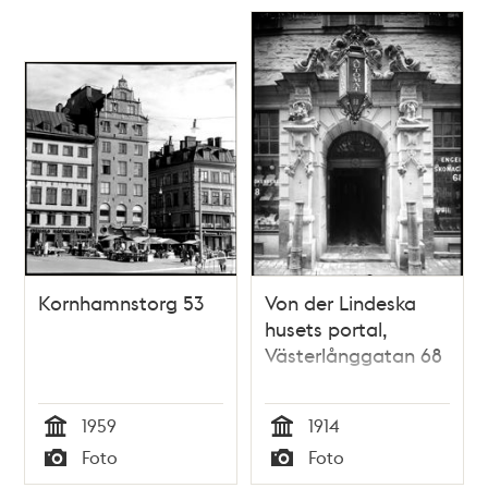
Kornhamnstorg 53
Von der Lindeska
husets portal,
Västerlånggatan 68
1959
1914
Tid
Tid
Foto
Foto
Typ
Typ