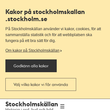
Kakor på stockholmskallan
.stockholm.se
På Stockholmskällan använder vi kakor, cookies, för att
sammanställa statistik och för att webbplatsen ska
fungera på ett bra sätt för dig.
Om kakor på Stockholmskällan
Godkänn alla kakor
Välj vilka kakor vi får använda
Till
Till
Stockholmskällan
navigationen
huvudinnehållet
Historia i ord, ljud och bild