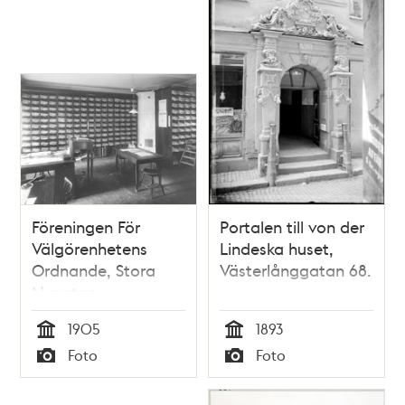
Föreningen För
Portalen till von der
Välgörenhetens
Lindeska huset,
Ordnande, Stora
Västerlånggatan 68.
Nygatan
1905
1893
Tid
Tid
Foto
Foto
Typ
Typ