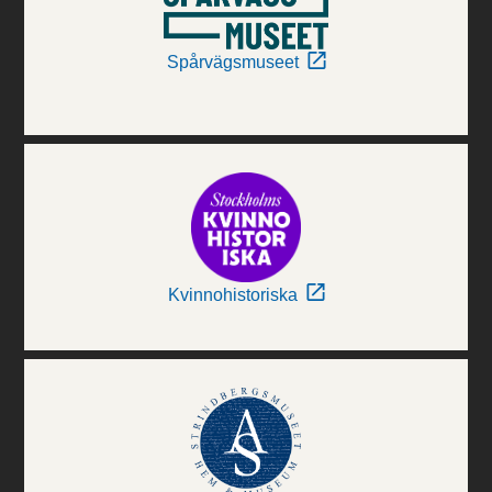
Spårvägsmuseet
Kvinnohistoriska