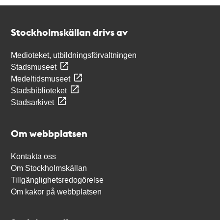
Kontakt
Stockholmskällan
Stockholmskällan drivs av
Medioteket, utbildningsförvaltningen
Stadsmuseet
Medeltidsmuseet
Stadsbiblioteket
Stadsarkivet
Om webbplatsen
Kontakta oss
Om Stockholmskällan
Tillgänglighetsredogörelse
Om kakor på webbplatsen