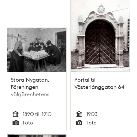
Stora Nygatan.
Portal till
Föreningen
Västerlånggatan 64
välgörenhetens
ordnande
1890 till 1910
1903
Tid
Tid
Foto
Foto
Typ
Typ