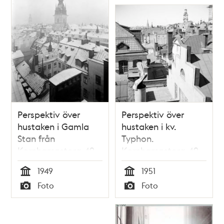
Perspektiv över
Perspektiv över
hustaken i Gamla
hustaken i kv.
Stan från
Typhon.
Kornhamnstorg 49
Kornhamnstorg 49
t.v
1949
1951
Tid
Tid
Foto
Foto
Typ
Typ