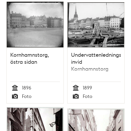
Kornhamnstorg,
Undervattenledningsarb
östra sidan
invid
Kornhamnstorg
1896
1899
Tid
Tid
Foto
Foto
Typ
Typ