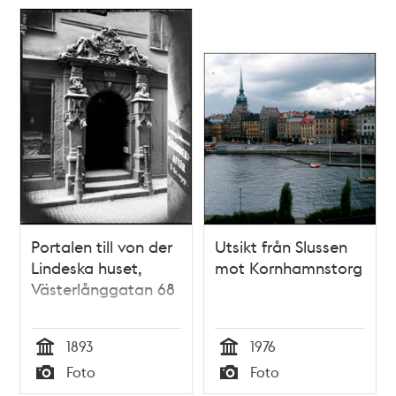
Portalen till von der
Utsikt från Slussen
Lindeska huset,
mot Kornhamnstorg
Västerlånggatan 68
1893
1976
Tid
Tid
Foto
Foto
Typ
Typ