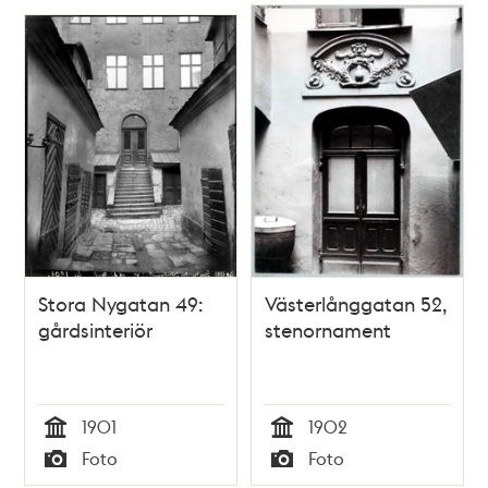
Stora Nygatan 49:
Västerlånggatan 52,
gårdsinteriör
stenornament
1901
1902
Tid
Tid
Foto
Foto
Typ
Typ