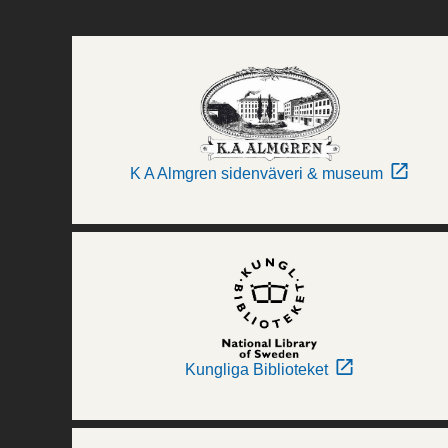
K A Almgren sidenväveri & museum
Kungliga Biblioteket