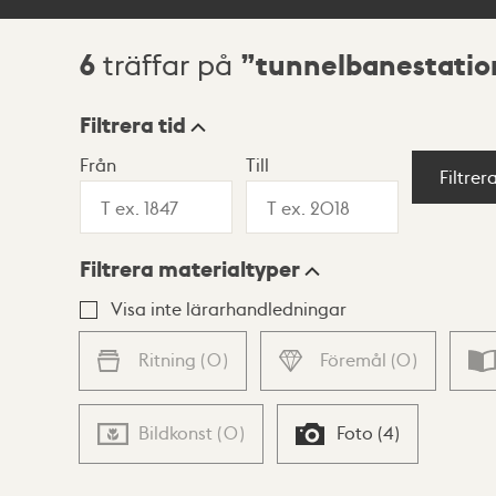
6
tunnelbanestatio
träffar på
Sökresultat
Filtrera tid
Från
Till
Visningsläge
Filtrer
Filtrera materialtyper
Lista
Karta
Visa inte lärarhandledningar
Ritning
(
0
)
Föremål
(
0
)
Bildkonst
(
0
)
Foto
(
4
)