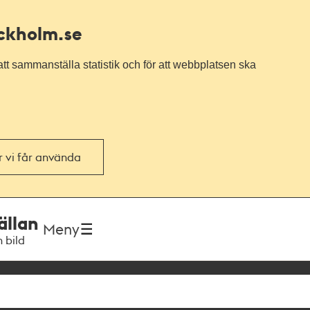
ockholm.se
tt sammanställa statistik och för att webbplatsen ska
or vi får använda
ällan
Meny
h bild