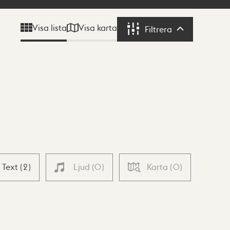
Visa karta
Visa lista
Filtrera
Filtrera
Text
(
2
)
Ljud
(
0
)
Karta
(
0
)