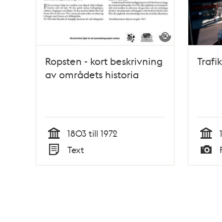
Ropsten - kort beskrivning
Trafi
av områdets historia
1803 till 1972
Tid
Tid
Text
Typ
Typ