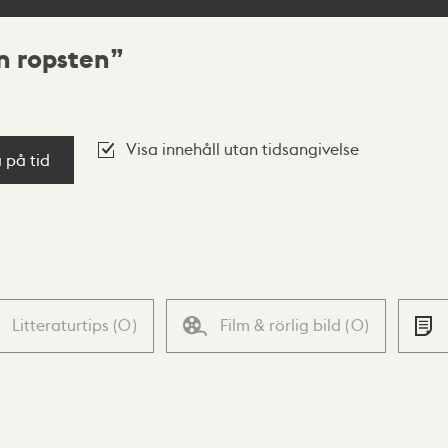
n ropsten
Visa innehåll utan tidsangivelse
a på tid
Litteraturtips
(
0
)
Film & rörlig bild
(
0
)