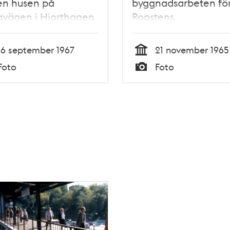
en husen på
byggnadsarbeten fö
avägen i Hjorthagen
Ropstens
tunnelbanestation. I
fonden Lidingö
16 september 1967
21 november 1965
Tid
Foto
Foto
Typ