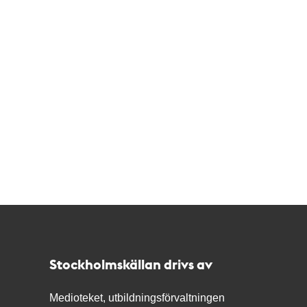
Kontakt
Stockholmskällan
Stockholmskällan drivs av
Medioteket, utbildningsförvaltningen