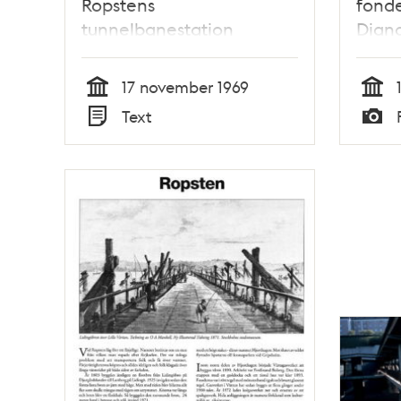
Ropstens
fond
tunnelbanestation
Dian
17 november 1969
Tid
Tid
Text
Typ
Typ