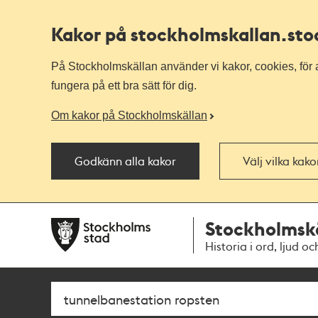
Kakor på stockholmskallan
.st
På Stockholmskällan använder vi kakor, cookies, för a
fungera på ett bra sätt för dig.
Om kakor på Stockholmskällan
Godkänn alla kakor
Välj vilka kak
Till
Till
Stockholmsk
navigationen
huvudinnehållet
Historia i ord, ljud oc
Sök
Fritextsök