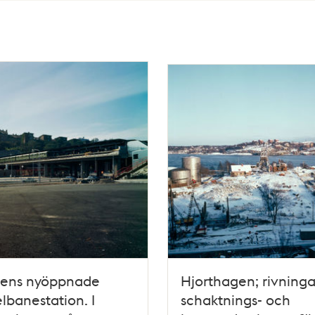
tens nyöppnade
Hjorthagen; rivninga
lbanestation. I
schaktnings- och