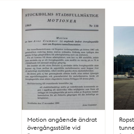
Totalt
6
träffar
Motion angående ändrat
Rops
övergångsställe vid
tunne