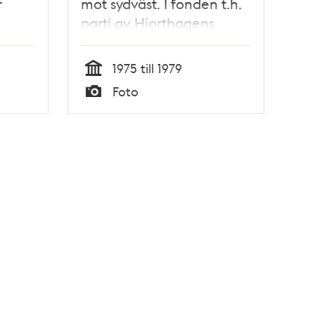
r
mot sydväst. I fonden t.h.
parti av Hjorthagens
bebyggelse
1975 till 1979
Tid
Foto
Typ