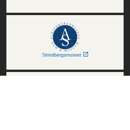
Strindbergsmuseet
Thielska Galleriet