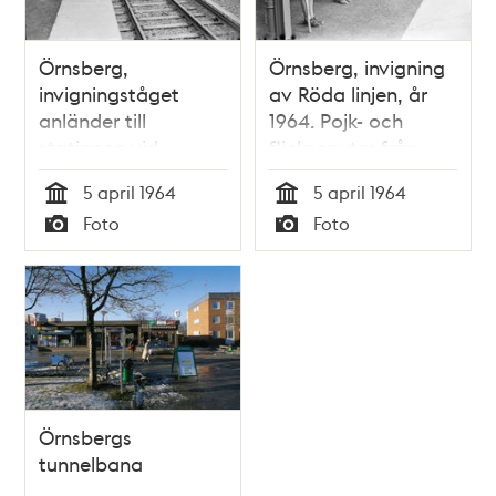
Örnsberg,
Örnsberg, invigning
invigningståget
av Röda linjen, år
anländer till
1964. Pojk- och
stationen vid
flickscouter från
invigning av Röda
Mälarhöjdens
5 april 1964
5 april 1964
linjen, år 1964
scoutkår tog emot
Tid
Tid
Foto
Foto
invigningståget.
Typ
Typ
Örnsbergs
tunnelbana