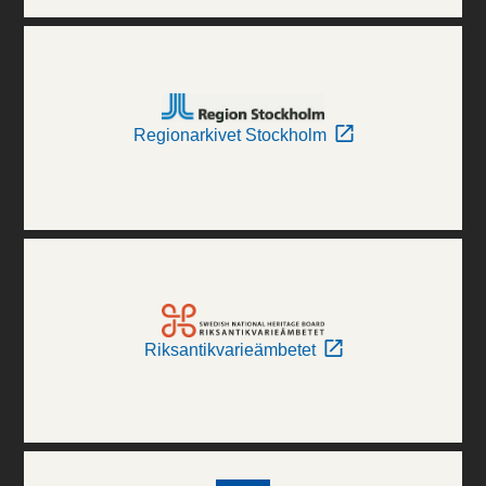
Regionarkivet Stockholm
Riksantikvarieämbetet