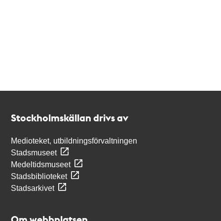
Kontakt
Stockholmskällan
Stockholmskällan drivs av
Medioteket, utbildningsförvaltningen
Stadsmuseet
Medeltidsmuseet
Stadsbiblioteket
Stadsarkivet
Om webbplatsen