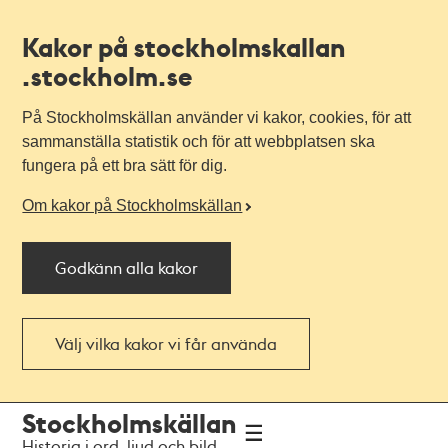
Kakor på stockholmskallan
.stockholm.se
På Stockholmskällan använder vi kakor, cookies, för att
sammanställa statistik och för att webbplatsen ska
fungera på ett bra sätt för dig.
Om kakor på Stockholmskällan
Godkänn alla kakor
Välj vilka kakor vi får använda
Till
Till
Stockholmskällan
navigationen
huvudinnehållet
Historia i ord, ljud och bild