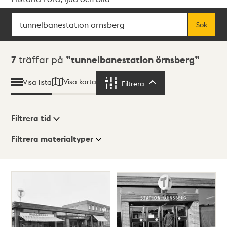
Sök
Fritextsök
Sök
Sökresultat
7
träffar på
tunnelbanestation örnsberg
Visa karta
Visa lista
Filtrera
Filtrera
Filtrera tid
Filtrera materialtyper
Visningsläge
Totalt
7
träffar
Lista
Karta