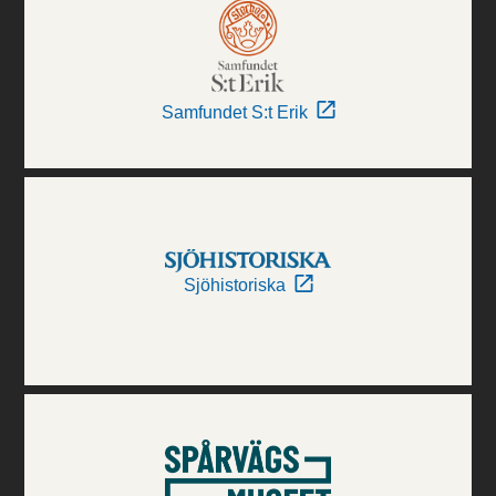
Samfundet S:t Erik
Sjöhistoriska