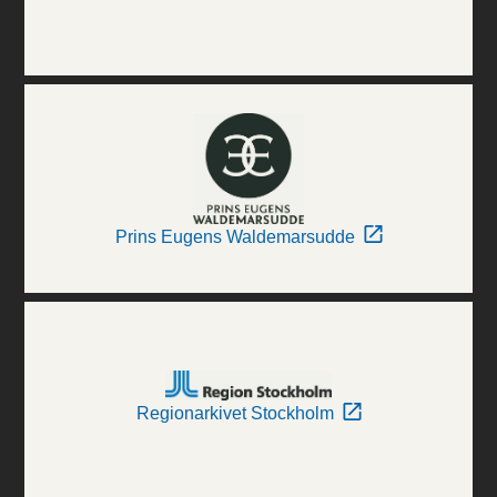
Prins Eugens Waldemarsudde
Regionarkivet Stockholm