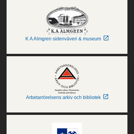
K A Almgren sidenväveri & museum
Arbetarrörelsens arkiv och bibliotek