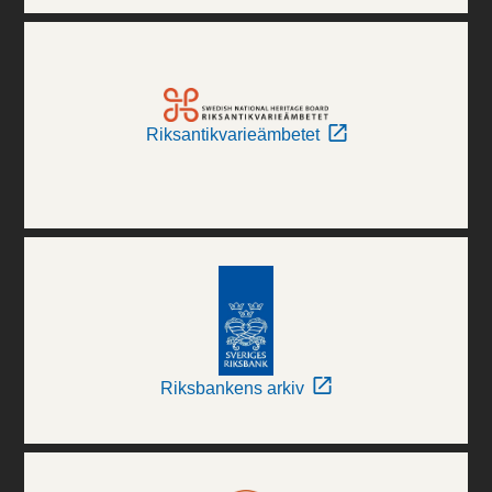
Riksantikvarieämbetet
Riksbankens arkiv