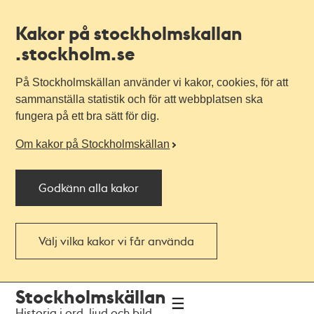
Kakor på stockholmskallan
.stockholm.se
På Stockholmskällan använder vi kakor, cookies, för att
sammanställa statistik och för att webbplatsen ska
fungera på ett bra sätt för dig.
Om kakor på Stockholmskällan
Godkänn alla kakor
Välj vilka kakor vi får använda
Till
Till
Stockholmskällan
navigationen
huvudinnehållet
Historia i ord, ljud och bild