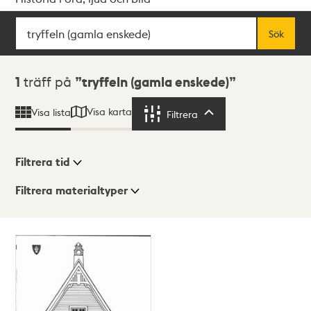
Sök
Fritextsök
Sök
Sökresultat
1
träff på
tryffeln (gamla enskede)
Visa karta
Visa lista
Filtrera
Filtrera
Filtrera tid
Filtrera materialtyper
Visningsläge
Totalt
1
träffar
Lista
Karta