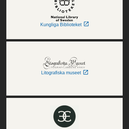
Kungliga Biblioteket
Litografiska museet