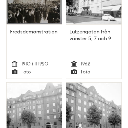
Fredsdemonstration
Lützengatan från
vänster 5, 7 och 9
1910 till 1920
1962
Tid
Tid
Foto
Foto
Typ
Typ