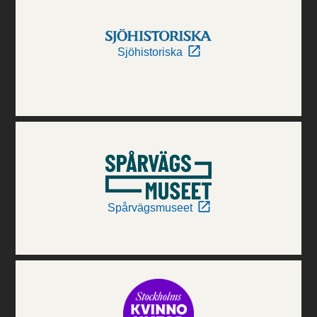
Sjöhistoriska
Spårvägsmuseet