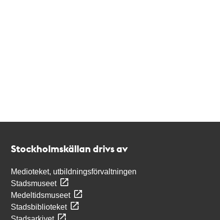
Kontakt
Stockholmskällan
Stockholmskällan drivs av
Medioteket, utbildningsförvaltningen
Stadsmuseet
Medeltidsmuseet
Stadsbiblioteket
Stadsarkivet