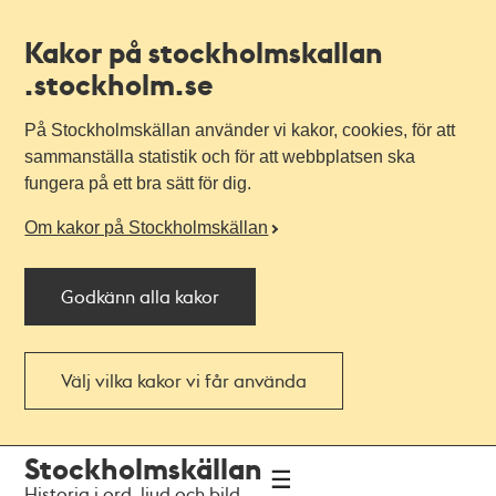
Kakor på stockholmskallan
.stockholm.se
På Stockholmskällan använder vi kakor, cookies, för att
sammanställa statistik och för att webbplatsen ska
fungera på ett bra sätt för dig.
Om kakor på Stockholmskällan
Godkänn alla kakor
Välj vilka kakor vi får använda
Till
Till
Stockholmskällan
navigationen
huvudinnehållet
Historia i ord, ljud och bild