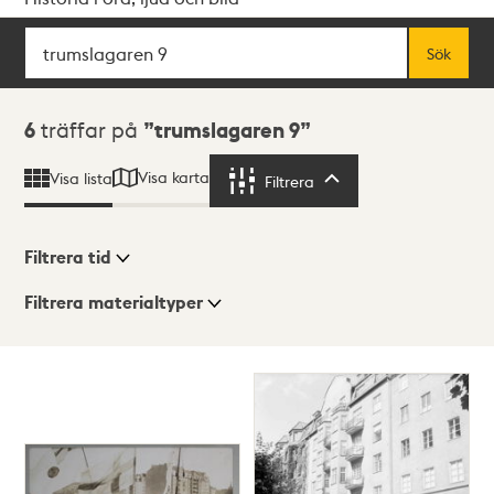
Sök
Fritextsök
Sök
Sökresultat
6
träffar på
trumslagaren 9
Visa karta
Visa lista
Filtrera
Filtrera
Filtrera tid
Filtrera materialtyper
Visningsläge
Totalt
6
träffar
Lista
Karta