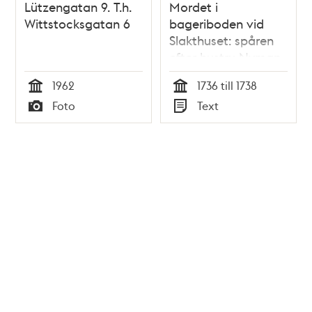
Lützengatan 9. T.h.
Mordet i
Wittstocksgatan 6
bageriboden vid
Slakthuset: spåren
efter hustru Nyman
1962
1736 till 1738
Tid
Tid
Foto
Text
Typ
Typ