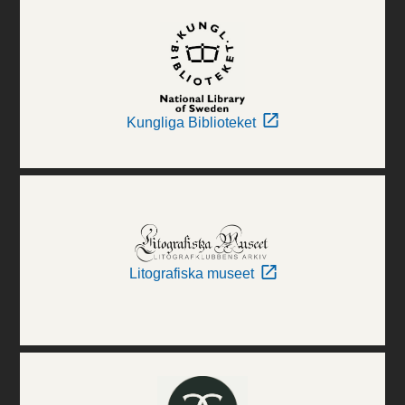
Kungliga Biblioteket
Litografiska museet