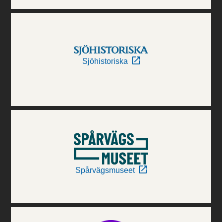
Sjöhistoriska
Spårvägsmuseet