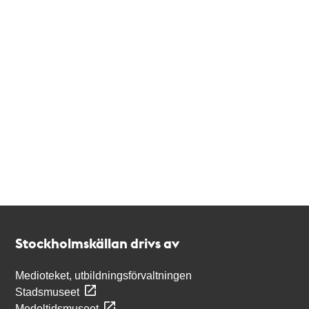
Kontakt
Stockholmskällan
Stockholmskällan drivs av
Medioteket, utbildningsförvaltningen
Stadsmuseet
Medeltidsmuseet