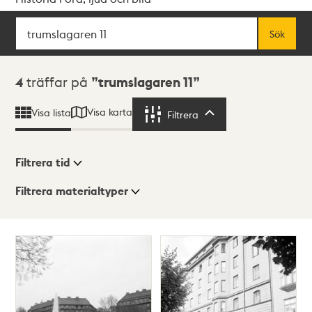
Sök
Fritextsök
Sök
Sökresultat
4
träffar på
trumslagaren 11
Visa karta
Visa lista
Filtrera
Filtrera
Filtrera tid
Filtrera materialtyper
Visningsläge
Totalt
4
träffar
Lista
Karta