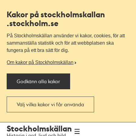
Kakor på stockholmskallan
.stockholm.se
På Stockholmskällan använder vi kakor, cookies, för att
sammanställa statistik och för att webbplatsen ska
fungera på ett bra sätt för dig.
Om kakor på Stockholmskällan
Godkänn alla kakor
Välj vilka kakor vi får använda
Till
Till
Stockholmskällan
navigationen
huvudinnehållet
Historia i ord, ljud och bild