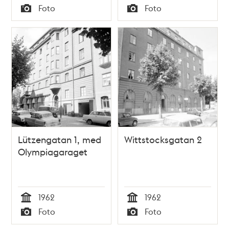
Tid
Tid
Foto
Foto
Typ
Typ
Lützengatan 1, med
Wittstocksgatan 2
Olympiagaraget
1962
1962
Tid
Tid
Foto
Foto
Typ
Typ