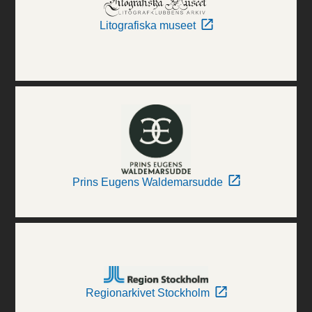
Litografiska museet
Prins Eugens Waldemarsudde
Regionarkivet Stockholm