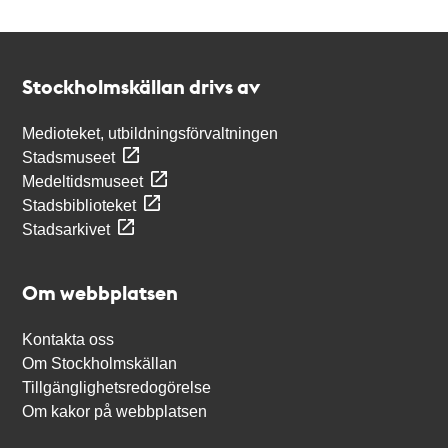
Kontakt
Stockholmskällan
Stockholmskällan drivs av
Medioteket, utbildningsförvaltningen
Stadsmuseet
Medeltidsmuseet
Stadsbiblioteket
Stadsarkivet
Om webbplatsen
Kontakta oss
Om Stockholmskällan
Tillgänglighetsredogörelse
Om kakor på webbplatsen