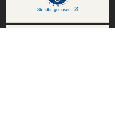
Strindbergsmuseet
Thielska Galleriet
Världskulturmuseerna