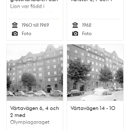
Lion var född i
Anglais-huset och
elev i Carlssons
1960 till 1969
1962
skola på 1890-talet
Tid
Tid
Foto
Foto
Typ
Typ
Värtavägen 6, 4 och
Värtavägen 14 - 10
2 med
Olympiagaraget