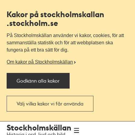
Kakor på stockholmskallan
.stockholm.se
På Stockholmskällan använder vi kakor, cookies, för att
sammanställa statistik och för att webbplatsen ska
fungera på ett bra sätt för dig.
Om kakor på Stockholmskällan
Godkänn alla kakor
Välj vilka kakor vi får använda
Till
Till
Stockholmskällan
navigationen
huvudinnehållet
Historia i ord, ljud och bild