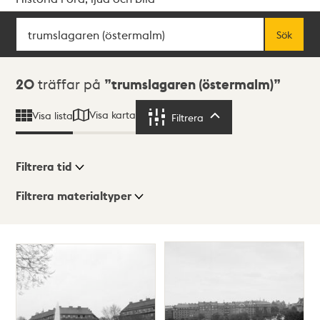
Sök
Fritextsök
Sök
Sökresultat
20
träffar på
trumslagaren (östermalm)
Visa karta
Visa lista
Filtrera
Filtrera
Filtrera tid
Filtrera materialtyper
Visningsläge
Totalt
20
träffar
Lista
Karta