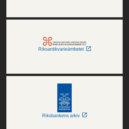
Riksantikvarieämbetet
Riksbankens arkiv