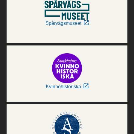
Spårvägsmuseet
Kvinnohistoriska