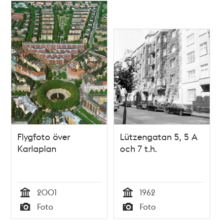
fonden kvarteret
Djursborg.
Flygfoto över
Lützengatan 5, 5 A
Karlaplan
och 7 t.h.
2001
1962
Tid
Tid
Foto
Foto
Typ
Typ