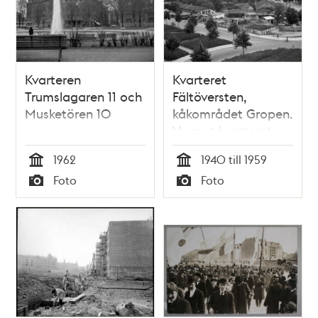
Kvarteren
Kvarteret
Trumslagaren 11 och
Fältöversten,
Musketören 10
kåkområdet Gropen.
Vy mot kvarteret
Trumslagaren/Värtaväg
1962
1940 till 1959
Tid
Tid
Foto
Foto
Typ
Typ