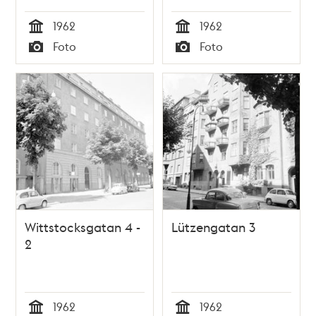
1962
1962
Tid
Tid
Foto
Foto
Typ
Typ
Wittstocksgatan 4 -
Lützengatan 3
2
1962
1962