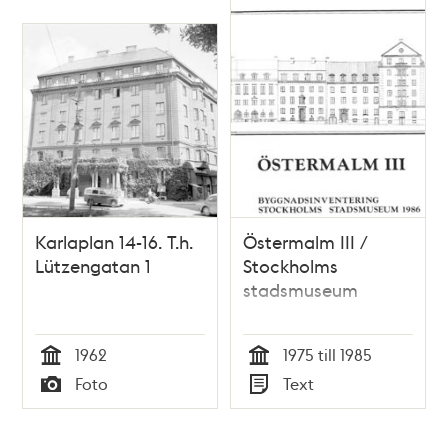
Karlaplan 14-16. T.h.
Östermalm III /
Lützengatan 1
Stockholms
stadsmuseum
1962
1975 till 1985
Tid
Tid
Foto
Text
Typ
Typ