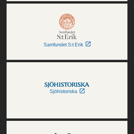
Samfundet S:t Erik
Sjöhistoriska