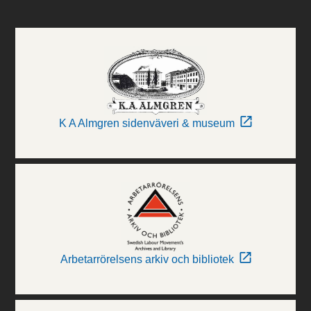
K A Almgren sidenväveri & museum
Arbetarrörelsens arkiv och bibliotek