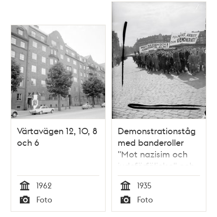
Värtavägen 12, 10, 8
Demonstrationståg
och 6
med banderoller
"Mot nazisim och
judeförföljelse" och
"För frihet, arbete
1962
1935
och demokrati" på
Tid
Tid
Foto
Foto
Värtavägen mot
Typ
Typ
Valhallavägen. I