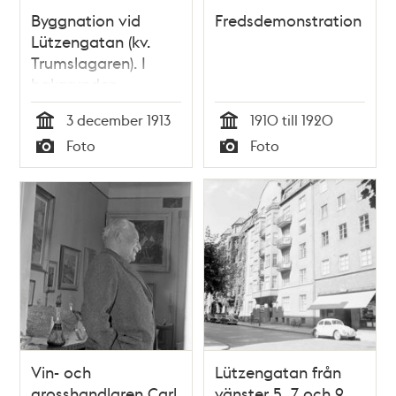
Byggnation vid
Fredsdemonstration
Lützengatan (kv.
Trumslagaren). I
bakgrunden
Karlavägen och
3 december 1913
1910 till 1920
Karlaplan (kv. Fanan,
Tid
Tid
Foto
Foto
Harpan, Lyran och
Typ
Typ
Minan)
Vin- och
Lützengatan från
grosshandlaren Carl
vänster 5, 7 och 9