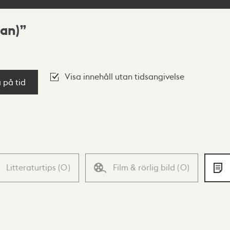
an)
Visa innehåll utan tidsangivelse
a på tid
Litteraturtips
(
0
)
Film & rörlig bild
(
0
)