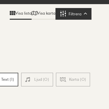
Visa karta
Visa lista
Filtrera
Filtrera
Text
(
1
)
Ljud
(
0
)
Karta
(
0
)