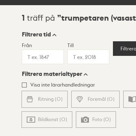
1
trumpetaren (vasast
träff på
Sökresultat
Filtrera tid
Från
Till
Visningsläge
Filtrer
Filtrera materialtyper
Lista
Karta
Visa inte lärarhandledningar
Ritning
(
0
)
Föremål
(
0
)
Bildkonst
(
0
)
Foto
(
0
)