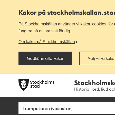
Kakor på stockholmskallan
.st
På Stockholmskällan använder vi kakor, cookies, för a
fungera på ett bra sätt för dig.
Om kakor på Stockholmskällan
Godkänn alla kakor
Välj vilka kak
Till
Till
Stockholmsk
navigationen
huvudinnehållet
Historia i ord, ljud oc
Sök
Fritextsök