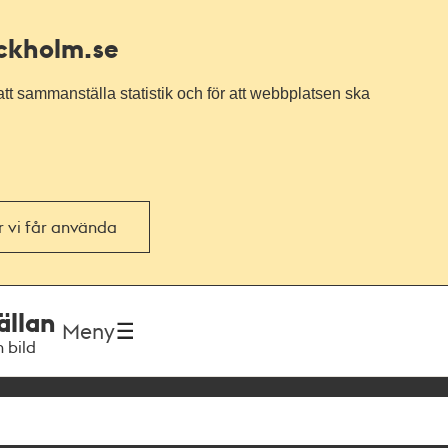
ockholm.se
tt sammanställa statistik och för att webbplatsen ska
or vi får använda
ällan
Meny
h bild