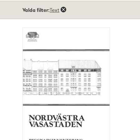
Totalt
Valda filter:
Text
1
träffar