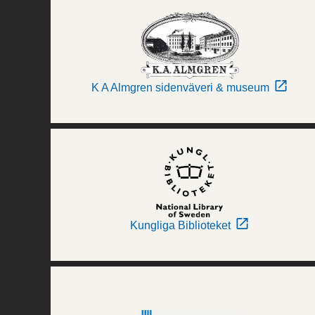
K A Almgren sidenväveri & museum
Kungliga Biblioteket