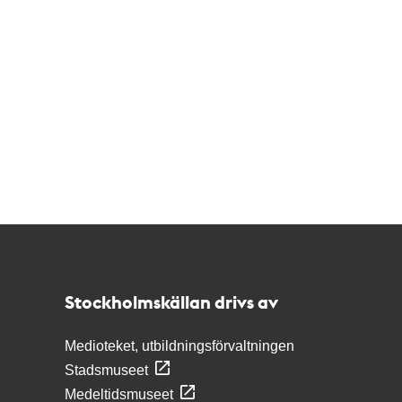
Kontakt
Stockholmskällan
Stockholmskällan drivs av
Medioteket, utbildningsförvaltningen
Stadsmuseet
Medeltidsmuseet