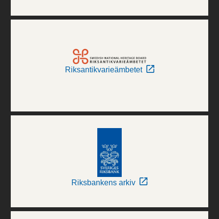
Riksantikvarieämbetet
Riksbankens arkiv