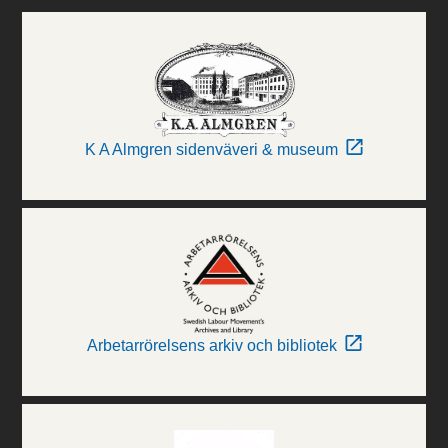
K A Almgren sidenväveri & museum
Arbetarrörelsens arkiv och bibliotek