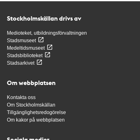
Kontakt
Stockholmskällan
Stockholmskällan drivs av
Medioteket, utbildningsförvaltningen
Stadsmuseet
Medeltidsmuseet
Stadsbiblioteket
Stadsarkivet
Om webbplatsen
Kontakta oss
Om Stockholmskällan
Tillgänglighetsredogörelse
Om kakor på webbplatsen
Sociala medier