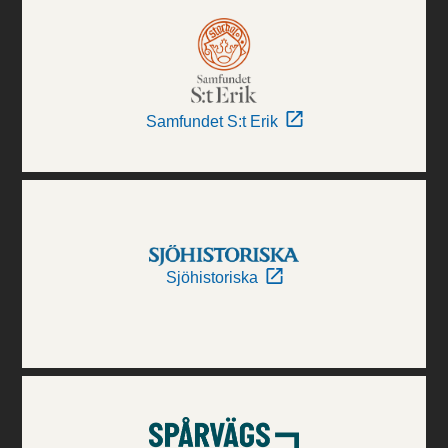
Samfundet S:t Erik
Sjöhistoriska