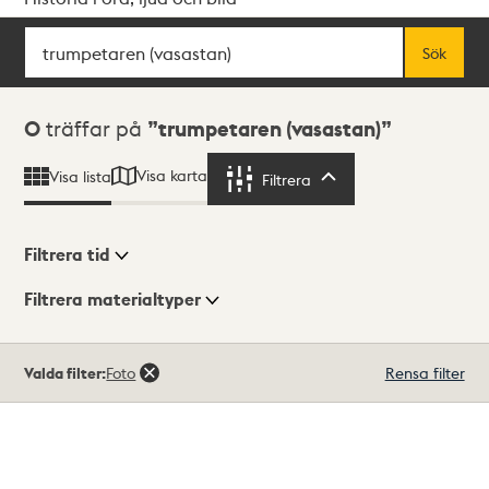
Sök
Fritextsök
Sök
Sökresultat
0
träffar på
trumpetaren (vasastan)
Visa karta
Visa lista
Filtrera
Filtrera
Filtrera tid
Filtrera materialtyper
Visningsläge
Totalt
Valda filter:
Foto
Rensa filter
0
träffar
Lista
Karta