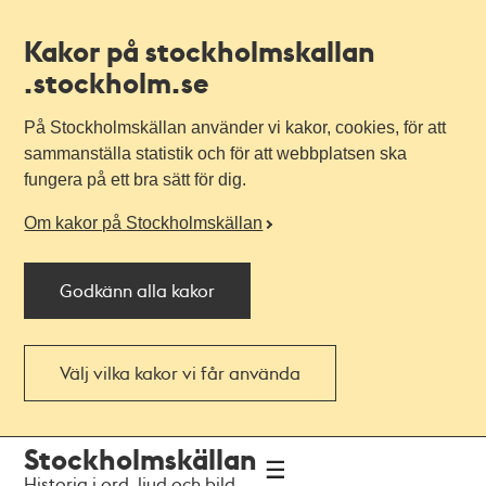
Kakor på stockholmskallan
.stockholm.se
På Stockholmskällan använder vi kakor, cookies, för att
sammanställa statistik och för att webbplatsen ska
fungera på ett bra sätt för dig.
Om kakor på Stockholmskällan
Godkänn alla kakor
Välj vilka kakor vi får använda
Till
Till
Stockholmskällan
navigationen
huvudinnehållet
Historia i ord, ljud och bild