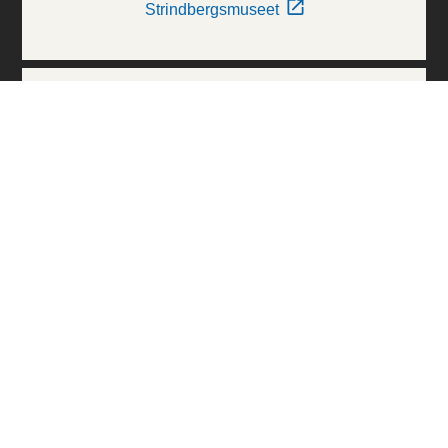
Strindbergsmuseet
Thielska Galleriet
Världskulturmuseerna