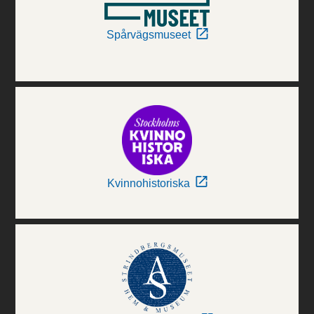
Spårvägsmuseet
Kvinnohistoriska