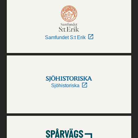
Samfundet S:t Erik
Sjöhistoriska