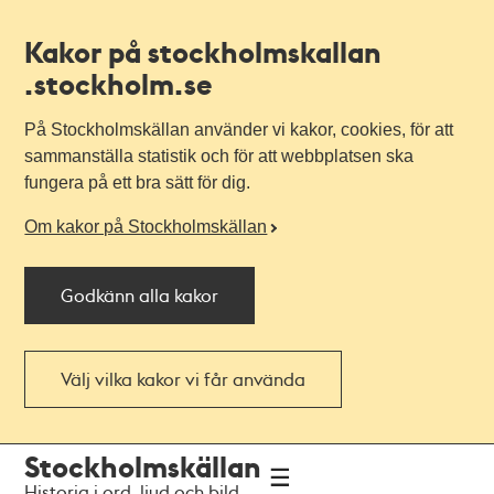
Kakor på stockholmskallan
.stockholm.se
På Stockholmskällan använder vi kakor, cookies, för att
sammanställa statistik och för att webbplatsen ska
fungera på ett bra sätt för dig.
Om kakor på Stockholmskällan
Godkänn alla kakor
Välj vilka kakor vi får använda
Till
Till
Stockholmskällan
navigationen
huvudinnehållet
Historia i ord, ljud och bild