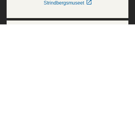
Strindbergsmuseet
Thielska Galleriet
Världskulturmuseerna