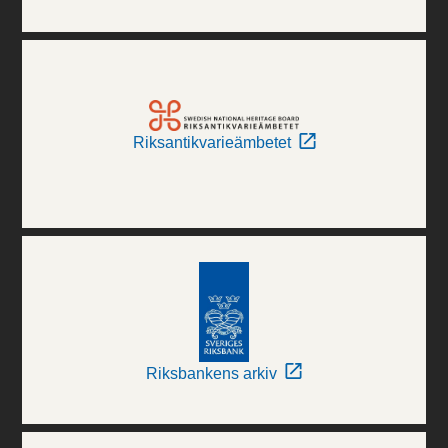
Riksantikvarieämbetet
Riksbankens arkiv