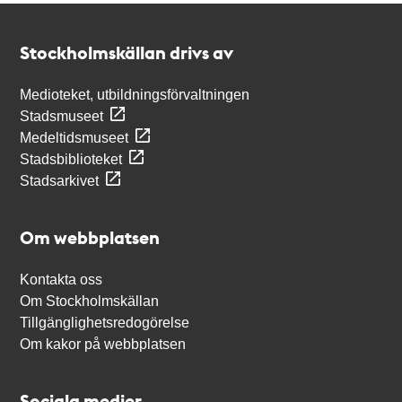
Kontakt
Stockholmskällan
Stockholmskällan drivs av
Medioteket, utbildningsförvaltningen
Stadsmuseet
Medeltidsmuseet
Stadsbiblioteket
Stadsarkivet
Om webbplatsen
Kontakta oss
Om Stockholmskällan
Tillgänglighetsredogörelse
Om kakor på webbplatsen
Sociala medier