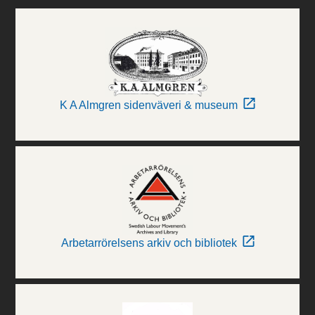
K A Almgren sidenväveri & museum
Arbetarrörelsens arkiv och bibliotek