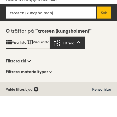
Sök
Fritextsök
Sök
Sökresultat
0
träffar på
trossen (kungsholmen)
Visa karta
Visa lista
Filtrera
Filtrera
Filtrera tid
Filtrera materialtyper
Visningsläge
Totalt
Valda filter:
Ljud
Rensa filter
0
träffar
Lista
Karta