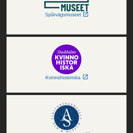
Spårvägsmuseet
Kvinnohistoriska