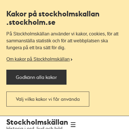
Kakor på stockholmskallan
.stockholm.se
På Stockholmskällan använder vi kakor, cookies, för att
sammanställa statistik och för att webbplatsen ska
fungera på ett bra sätt för dig.
Om kakor på Stockholmskällan
Godkänn alla kakor
Välj vilka kakor vi får använda
Till
Till
Stockholmskällan
navigationen
huvudinnehållet
Historia i ord, ljud och bild