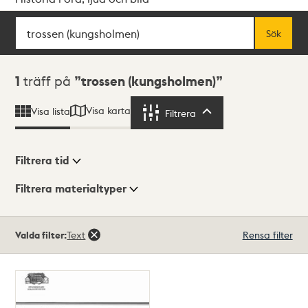
Sök
Fritextsök
Sök
Sökresultat
1
träff på
trossen (kungsholmen)
Visa karta
Visa lista
Filtrera
Filtrera
Filtrera tid
Filtrera materialtyper
Visningsläge
Totalt
Valda filter:
Text
Rensa filter
1
träffar
Lista
Karta