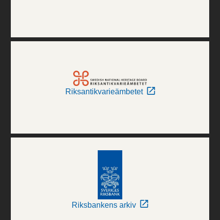
Riksantikvarieämbetet
Riksbankens arkiv