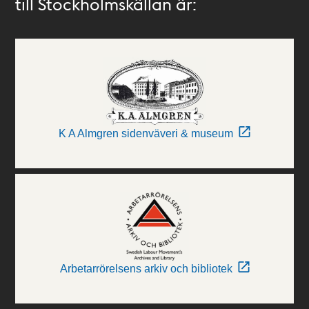
till Stockholmskällan är:
K A Almgren sidenväveri & museum
Arbetarrörelsens arkiv och bibliotek