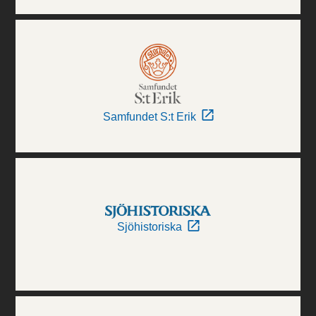
Samfundet S:t Erik
Sjöhistoriska