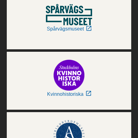
Spårvägsmuseet
Kvinnohistoriska