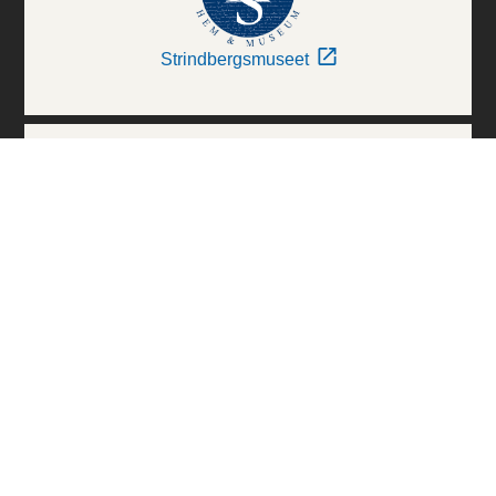
Strindbergsmuseet
Thielska Galleriet
Världskulturmuseerna