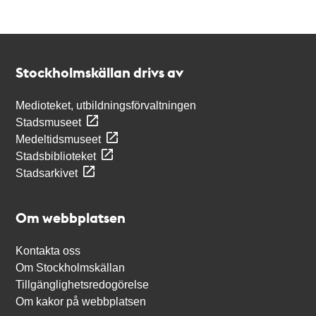
Kontakt
Stockholmskällan
Stockholmskällan drivs av
Medioteket, utbildningsförvaltningen
Stadsmuseet
Medeltidsmuseet
Stadsbiblioteket
Stadsarkivet
Om webbplatsen
Kontakta oss
Om Stockholmskällan
Tillgänglighetsredogörelse
Om kakor på webbplatsen