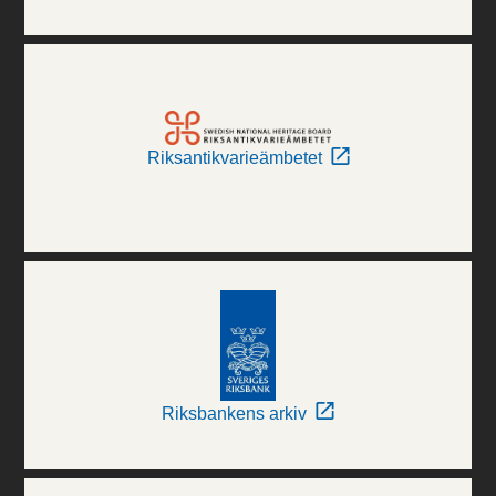
Riksantikvarieämbetet
Riksbankens arkiv