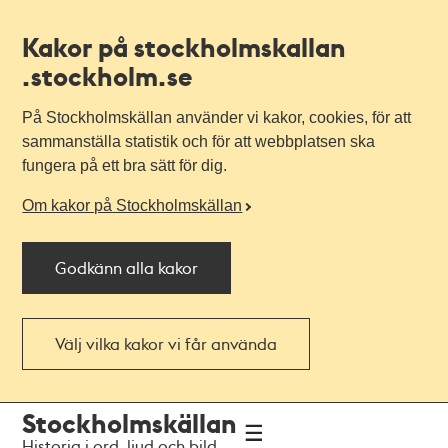
Kakor på stockholmskallan
.stockholm.se
På Stockholmskällan använder vi kakor, cookies, för att
sammanställa statistik och för att webbplatsen ska
fungera på ett bra sätt för dig.
Om kakor på Stockholmskällan
Godkänn alla kakor
Välj vilka kakor vi får använda
Till
Till
Stockholmskällan
navigationen
huvudinnehållet
Historia i ord, ljud och bild