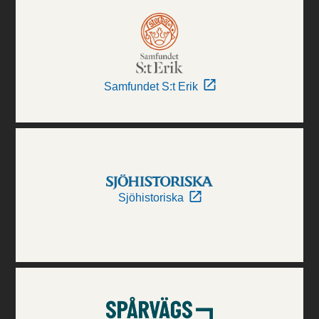
Samfundet S:t Erik
Sjöhistoriska