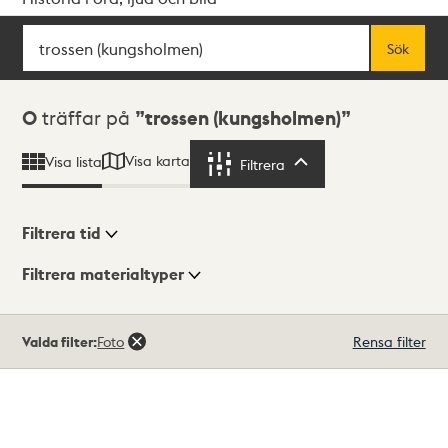
Sök
Fritextsök
Sök
Sökresultat
0
träffar på
trossen (kungsholmen)
Visa karta
Visa lista
Filtrera
Filtrera
Filtrera tid
Filtrera materialtyper
Visningsläge
Totalt
Valda filter:
Foto
Rensa filter
0
träffar
Lista
Karta