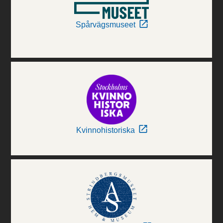
Spårvägsmuseet
Kvinnohistoriska