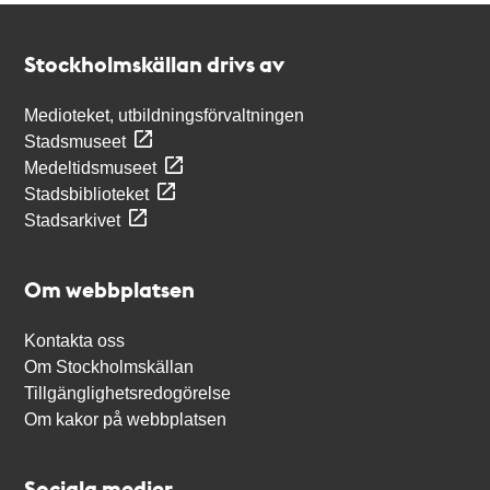
Kontakt
Stockholmskällan
Stockholmskällan drivs av
Medioteket, utbildningsförvaltningen
Stadsmuseet
Medeltidsmuseet
Stadsbiblioteket
Stadsarkivet
Om webbplatsen
Kontakta oss
Om Stockholmskällan
Tillgänglighetsredogörelse
Om kakor på webbplatsen
Sociala medier