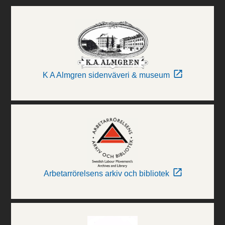
K A Almgren sidenväveri & museum
Arbetarrörelsens arkiv och bibliotek