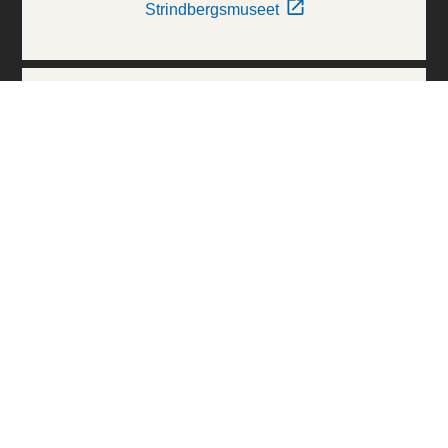
Strindbergsmuseet
Thielska Galleriet
Världskulturmuseerna