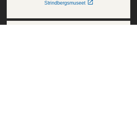
Strindbergsmuseet
Thielska Galleriet
Världskulturmuseerna