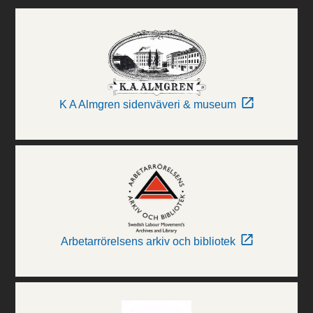
K A Almgren sidenväveri & museum
Arbetarrörelsens arkiv och bibliotek