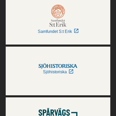
Samfundet S:t Erik
Sjöhistoriska