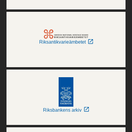
Riksantikvarieämbetet
Riksbankens arkiv