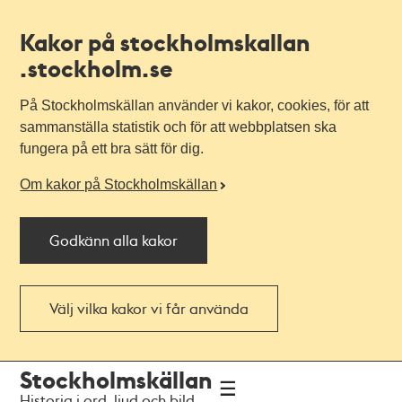
Kakor på stockholmskallan
.stockholm.se
På Stockholmskällan använder vi kakor, cookies, för att
sammanställa statistik och för att webbplatsen ska
fungera på ett bra sätt för dig.
Om kakor på Stockholmskällan
Godkänn alla kakor
Välj vilka kakor vi får använda
Till
Till
Stockholmskällan
navigationen
huvudinnehållet
Historia i ord, ljud och bild