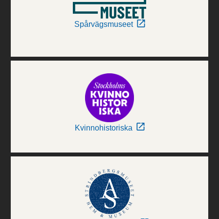
Spårvägsmuseet
Kvinnohistoriska