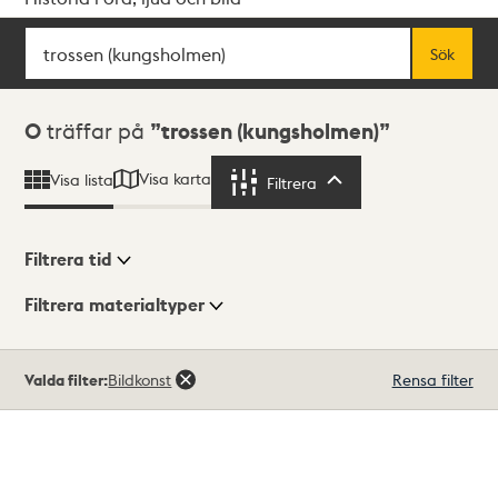
Sök
Fritextsök
Sök
Sökresultat
0
träffar på
trossen (kungsholmen)
Visa karta
Visa lista
Filtrera
Filtrera
Filtrera tid
Filtrera materialtyper
Visningsläge
Totalt
Valda filter:
Bildkonst
Rensa filter
0
träffar
Lista
Karta