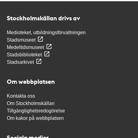
Kontakt
Stockholmskällan
Stockholmskällan drivs av
Medioteket, utbildningsförvaltningen
Stadsmuseet
Medeltidsmuseet
Stadsbiblioteket
Stadsarkivet
Om webbplatsen
Kontakta oss
Om Stockholmskällan
Tillgänglighetsredogörelse
Om kakor på webbplatsen
Sociala medier