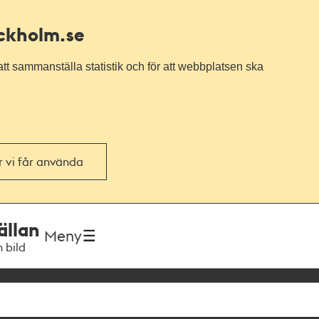
ockholm.se
tt sammanställa statistik och för att webbplatsen ska
or vi får använda
ällan
Meny
h bild