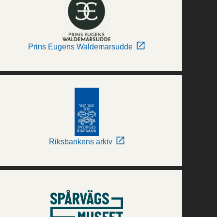
Prins Eugens Waldemarsudde
Riksbankens arkiv