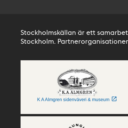
Stockholmskällan är ett samarbete
Stockholm. Partnerorganisationer 
K A Almgren sidenväveri & museum