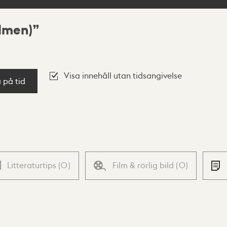
lmen)
Visa innehåll utan tidsangivelse
a på tid
Litteraturtips
(
0
)
Film & rörlig bild
(
0
)