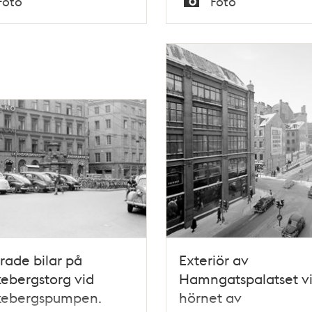
Foto
Foto
Typ
rade bilar på
Exteriör av
ebergstorg vid
Hamngatspalatset v
kebergspumpen.
hörnet av