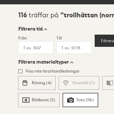
116
trollhättan (no
träffar på
Sökresultat
Filtrera tid
Från
Till
Visningsläge
Filtrer
Filtrera materialtyper
Lista
Karta
Visa inte lärarhandledningar
Ritning
(
4
)
Föremål
(
0
)
Bildkonst
(
5
)
Foto
(
116
)