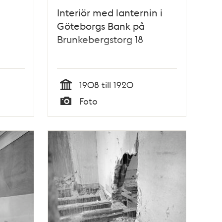
Interiör med lanternin i
Göteborgs Bank på
Brunkebergstorg 18
1908 till 1920
Tid
Foto
s
Typ
 bro