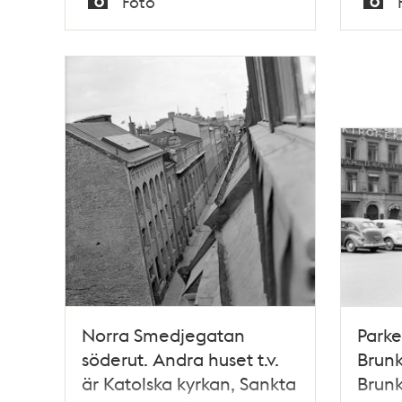
Foto
Typ
Typ
Norra Smedjegatan
Parke
söderut. Andra huset t.v.
Brunk
är Katolska kyrkan, Sankta
Brun