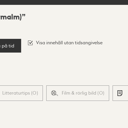
rrmalm)
Visa innehåll utan tidsangivelse
a på tid
Litteraturtips
(
0
)
Film & rörlig bild
(
0
)