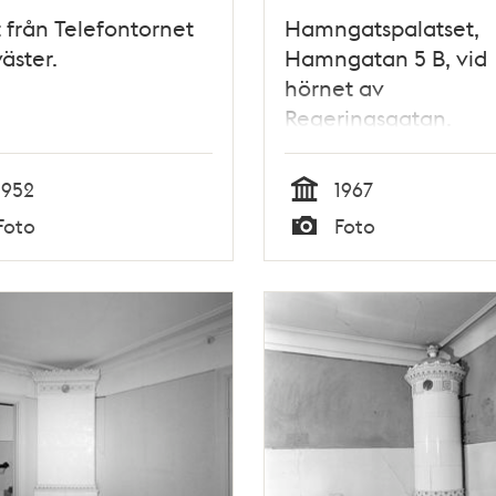
t från Telefontornet
Hamngatspalatset,
äster.
Hamngatan 5 B, vid
hörnet av
Regeringsgatan.
Hamngatan 7-9, kv.
Åskslaget och kv.
1952
1967
Trollhättan står inför
Tid
Foto
Foto
rivning (nu Gallerian
Typ
plats). I fonden
Malmskillnadsgatans
över Hamngatan.