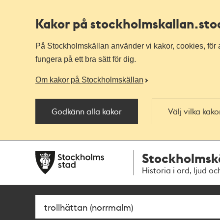
Kakor på stockholmskallan
.st
På Stockholmskällan använder vi kakor, cookies, för a
fungera på ett bra sätt för dig.
Om kakor på Stockholmskällan
Godkänn alla kakor
Välj vilka kak
Till
Till
Stockholmsk
navigationen
huvudinnehållet
Historia i ord, ljud oc
Sök
Fritextsök