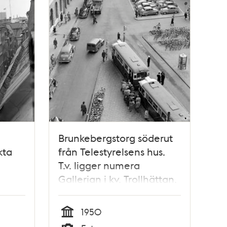
Brunkebergstorg söderut
kta
från Telestyrelsens hus.
T.v. ligger numera
Gallerian i kv. Trollhättan.
Riksbanken har ersatt
Telestyrelsens byggnad
1950
Tid