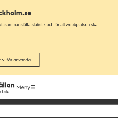
ockholm.se
tt sammanställa statistik och för att webbplatsen ska
or vi får använda
ällan
Meny
h bild