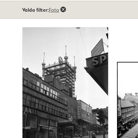
Totalt
Valda filter:
Foto
116
träffar