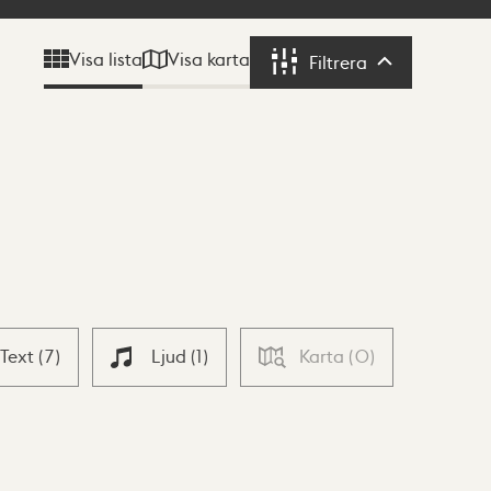
Visa karta
Visa lista
Filtrera
Filtrera
Text
(
7
)
Ljud
(
1
)
Karta
(
0
)