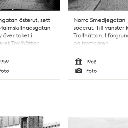
atan österut, sett
Norra Smedjegatan
Malmskillnadsgatan
söderut. Till vänster k
y över taket i
Trollhättan. I förgru
eret Trollhättan
på trottoaren
bildredaktören Lenn
Lindqvist
1959
1962
Tid
Foto
Foto
Typ