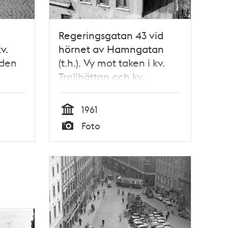
Regeringsgatan 43 vid
v.
hörnet av Hamngatan
nden
(t.h.). Vy mot taken i kv.
Trollhättan och kv.
art
Åskslaget
1961
Tid
Foto
Typ