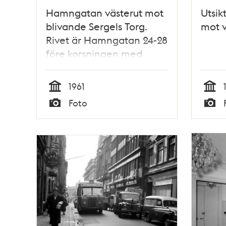
Hamngatan västerut mot
Utsik
blivande Sergels Torg.
mot v
Rivet är Hamngatan 24-28
före korsningen med
Malmskillnadsgatan. 5:e
höghuset är under
1961
byggnation. T.v. kv.
Tid
Tid
Foto
Trollhättan
Typ
Typ