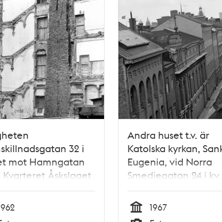
gheten
Andra huset t.v. är
killnadsgatan 32 i
Katolska kyrkan, San
et mot Hamngatan
Eugenia, vid Norra
. Kvarteret Åskslaget
Smedjegatan 24 i kv.
 i nuvarande kv.
Trollhättan
hättan. Här ligger nu
1962
1967
rian
Tid