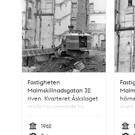
Fastigheten
Fasti
Malmskillnadsgatan 32
Malms
riven. Kvarteret Åskslaget
hörn
ingår i nuvarande kv.
riven
Trollhättan. Här ligger nu
ingår
Gallerian
Troll
1962
Galle
Tid
Tid