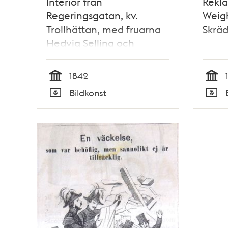
Interiör från
Rekla
Regeringsgatan, kv.
Weigh
Trollhättan, med fruarna
Skräd
Hedvig Selling och
Mathilda Köhler
1842
Tid
Tid
Bildkonst
Typ
Typ