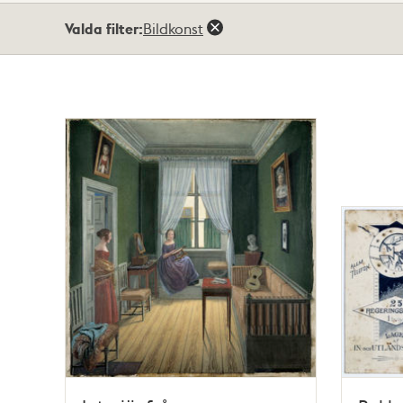
Totalt
Valda filter:
Bildkonst
5
träffar