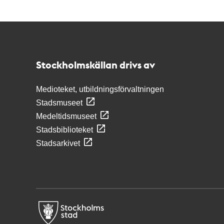
Kontakt
Stockholmskällan
Stockholmskällan drivs av
Medioteket, utbildningsförvaltningen
Stadsmuseet
Medeltidsmuseet
Stadsbiblioteket
Stadsarkivet