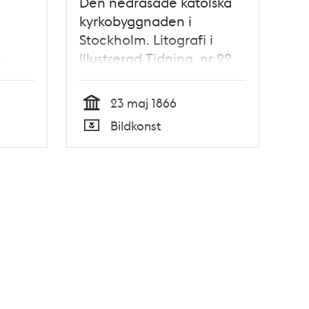
Den nedrasade katolska
kyrkobyggnaden i
Stockholm. Litografi i
.
Illustrerad Tidning, nr 22
rad
den 2 juni 1866.
juni
23 maj 1866
Tid
Bildkonst
Typ