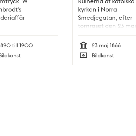
mtryck. W.
Ruinerna af katolska
brodt's
kyrkan i Norra
deriaffär
Smedjegatan, efter
tornraset den 23 maj
Litografi i Ny Illustre
Tidning, nr 22 den 2 
1890 till 1900
23 maj 1866
1866
Tid
Bildkonst
Bildkonst
Typ