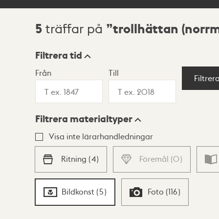
5
trollhättan (norr
träffar på
Sökresultat
Filtrera tid
Från
Till
Visningsläge
Filtrer
Filtrera materialtyper
Lista
Karta
Visa inte lärarhandledningar
Ritning
(
4
)
Föremål
(
0
)
Bildkonst
(
5
)
Foto
(
116
)