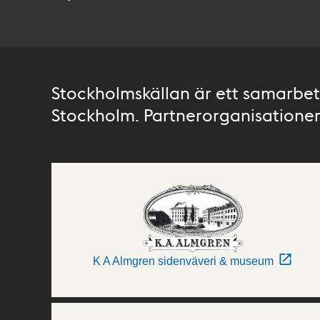
Stockholmskällan är ett samarbete
Stockholm. Partnerorganisationer 
K A Almgren sidenväveri & museum