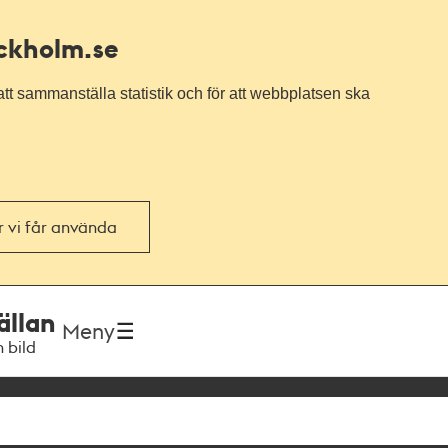
ockholm.se
tt sammanställa statistik och för att webbplatsen ska
or vi får använda
ällan
Meny
h bild