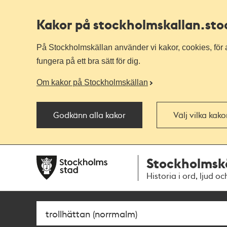
Kakor på stockholmskallan
.st
På Stockholmskällan använder vi kakor, cookies, för a
fungera på ett bra sätt för dig.
Om kakor på Stockholmskällan
Godkänn alla kakor
Välj vilka kak
Till
Till
Stockholmsk
navigationen
huvudinnehållet
Historia i ord, ljud oc
Sök
Fritextsök