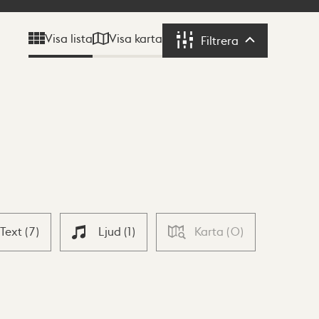
Visa karta
Visa lista
Filtrera
Filtrera
Text
(
7
)
Ljud
(
1
)
Karta
(
0
)