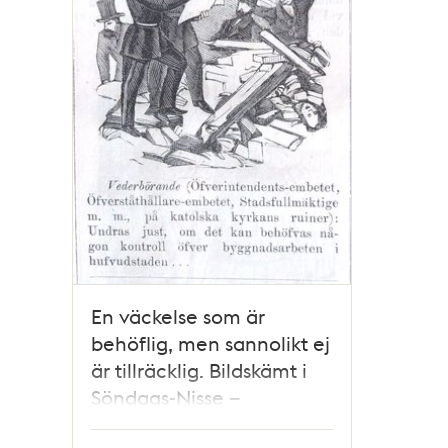
En väckelse som är
behöflig, men sannolikt ej
är tillräcklig. Bildskämt i
Söndags-Nisse –
Illustreradt Veckoblad för