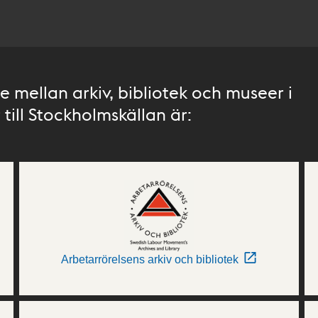
 mellan arkiv, bibliotek och museer i
till Stockholmskällan är:
Arbetarrörelsens arkiv och bibliotek