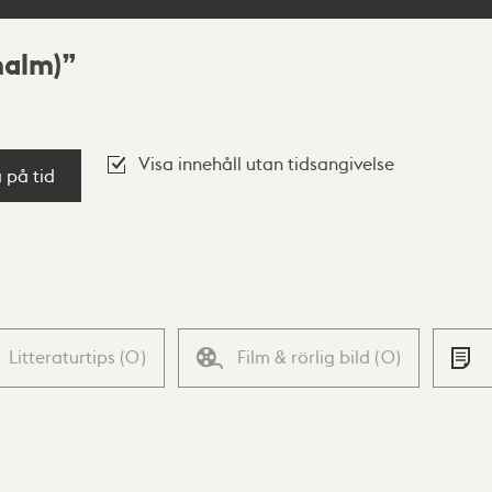
malm)
Visa innehåll utan tidsangivelse
a på tid
Litteraturtips
(
0
)
Film & rörlig bild
(
0
)