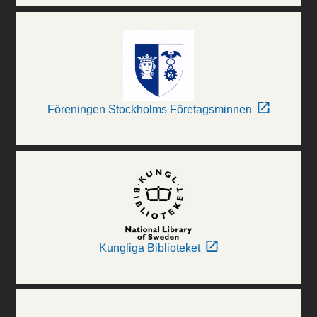
Föreningen Stockholms Företagsminnen
Kungliga Biblioteket