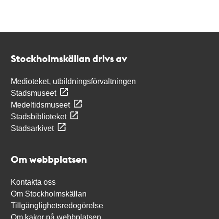
Kontakt
Stockholmskällan
Stockholmskällan drivs av
Medioteket, utbildningsförvaltningen
Stadsmuseet
Medeltidsmuseet
Stadsbiblioteket
Stadsarkivet
Om webbplatsen
Kontakta oss
Om Stockholmskällan
Tillgänglighetsredogörelse
Om kakor på webbplatsen