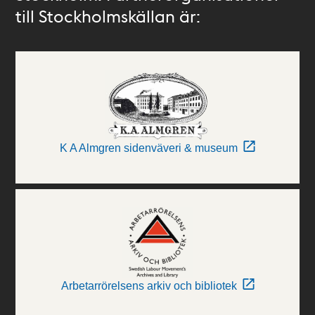
till Stockholmskällan är:
K A Almgren sidenväveri & museum
Arbetarrörelsens arkiv och bibliotek