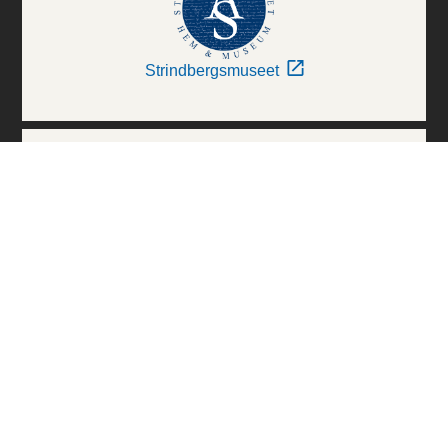
Strindbergsmuseet
Thielska Galleriet
Världskulturmuseerna