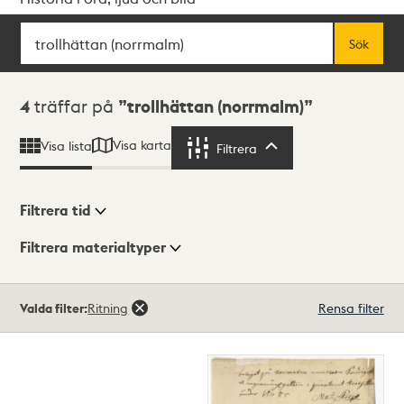
Sök
Fritextsök
Sök
Sökresultat
4
träffar på
trollhättan (norrmalm)
Visa karta
Visa lista
Filtrera
Filtrera
Filtrera tid
Filtrera materialtyper
Visningsläge
Totalt
Valda filter:
Ritning
Rensa filter
4
träffar
Lista
Karta