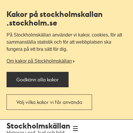
Kakor på stockholmskallan
.stockholm.se
På Stockholmskällan använder vi kakor, cookies, för att
sammanställa statistik och för att webbplatsen ska
fungera på ett bra sätt för dig.
Om kakor på Stockholmskällan
Godkänn alla kakor
Välj vilka kakor vi får använda
Till
Till
Stockholmskällan
navigationen
huvudinnehållet
Historia i ord, ljud och bild