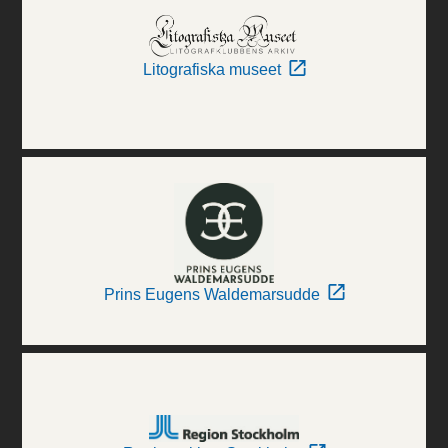
Litografiska museet
Prins Eugens Waldemarsudde