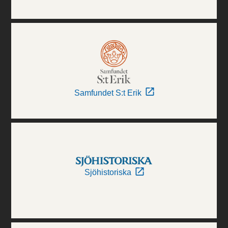
Samfundet S:t Erik
Sjöhistoriska