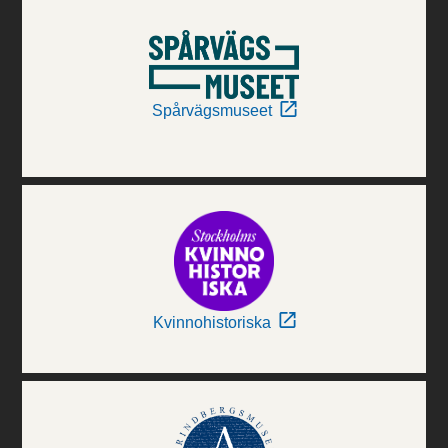
Spårvägsmuseet
Kvinnohistoriska