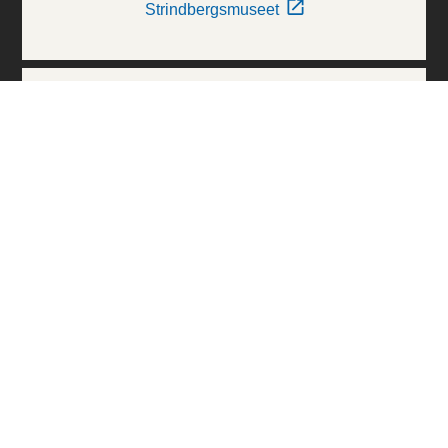
Strindbergsmuseet
Thielska Galleriet
Världskulturmuseerna