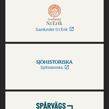
Samfundet S:t Erik
Sjöhistoriska