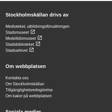
Kontakt
Stockholmskällan
Stockholmskällan drivs av
Medioteket, utbildningsförvaltningen
Stadsmuseet
Medeltidsmuseet
Stadsbiblioteket
Stadsarkivet
Om webbplatsen
Kontakta oss
Om Stockholmskällan
Tillgänglighetsredogörelse
Om kakor på webbplatsen
Sociala medier