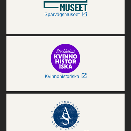
Spårvägsmuseet
Kvinnohistoriska