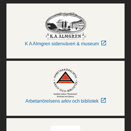
K A Almgren sidenväveri & museum
Arbetarrörelsens arkiv och bibliotek