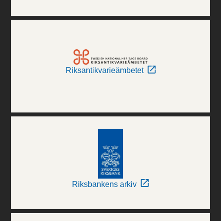
Riksantikvarieämbetet
Riksbankens arkiv