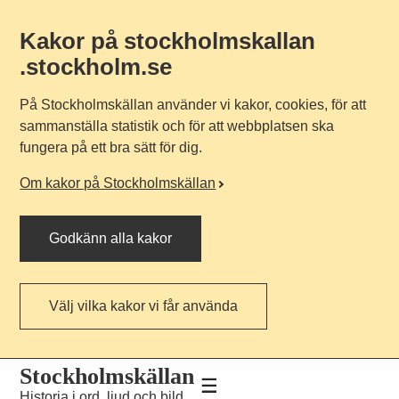
Kakor på stockholmskallan
.stockholm.se
På Stockholmskällan använder vi kakor, cookies, för att
sammanställa statistik och för att webbplatsen ska
fungera på ett bra sätt för dig.
Om kakor på Stockholmskällan
Godkänn alla kakor
Välj vilka kakor vi får använda
Till
Till
Stockholmskällan
navigationen
huvudinnehållet
Historia i ord, ljud och bild