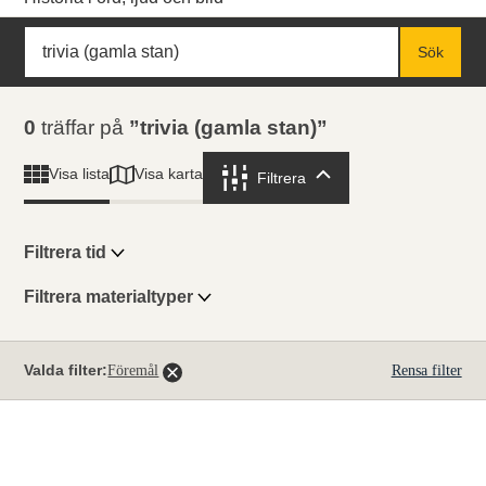
Sök
Fritextsök
Sök
Sökresultat
0
träffar på
trivia (gamla stan)
Visa karta
Visa lista
Filtrera
Filtrera
Filtrera tid
Filtrera materialtyper
Visningsläge
Totalt
Valda filter:
Föremål
Rensa filter
0
träffar
Lista
Karta