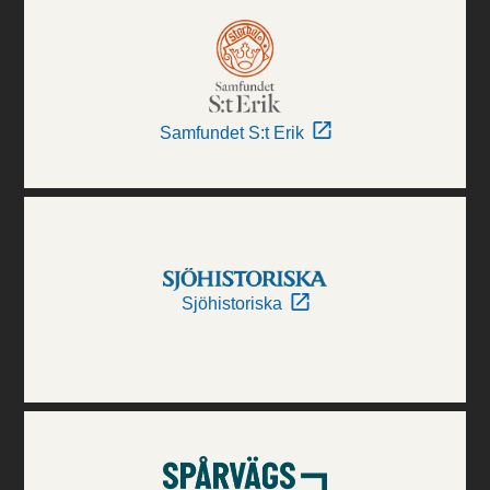
Samfundet S:t Erik
Sjöhistoriska