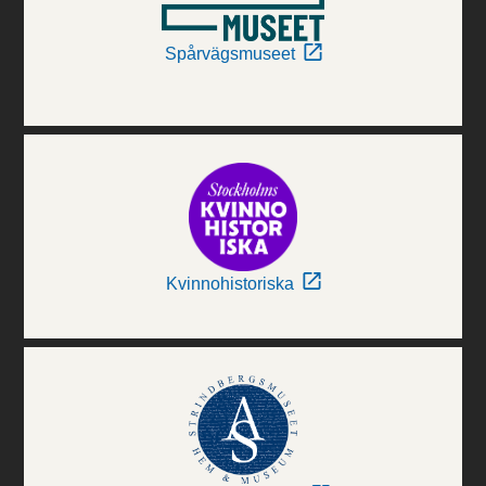
Spårvägsmuseet
Kvinnohistoriska