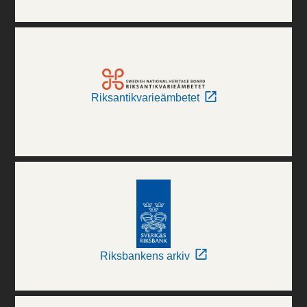
Riksantikvarieämbetet
Riksbankens arkiv