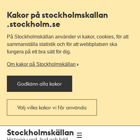
Kakor på stockholmskallan
.stockholm.se
På Stockholmskällan använder vi kakor, cookies, för att
sammanställa statistik och för att webbplatsen ska
fungera på ett bra sätt för dig.
Om kakor på Stockholmskällan
Godkänn alla kakor
Välj vilka kakor vi får använda
Till
Till
Stockholmskällan
navigationen
huvudinnehållet
Historia i ord, ljud och bild