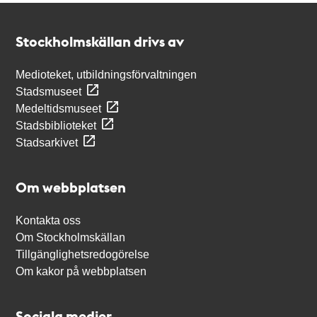
Kontakt
Stockholmskällan
Stockholmskällan drivs av
Medioteket, utbildningsförvaltningen
Stadsmuseet
Medeltidsmuseet
Stadsbiblioteket
Stadsarkivet
Om webbplatsen
Kontakta oss
Om Stockholmskällan
Tillgänglighetsredogörelse
Om kakor på webbplatsen
Sociala medier