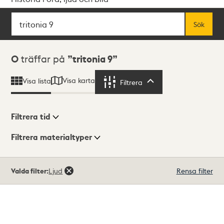
Sök
Fritextsök
Sök
Sökresultat
0
träffar på
tritonia 9
Visa karta
Visa lista
Filtrera
Filtrera
Filtrera tid
Filtrera materialtyper
Visningsläge
Totalt
Valda filter:
Ljud
Rensa filter
0
träffar
Lista
Karta