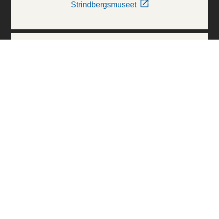
Strindbergsmuseet
Thielska Galleriet
Världskulturmuseerna