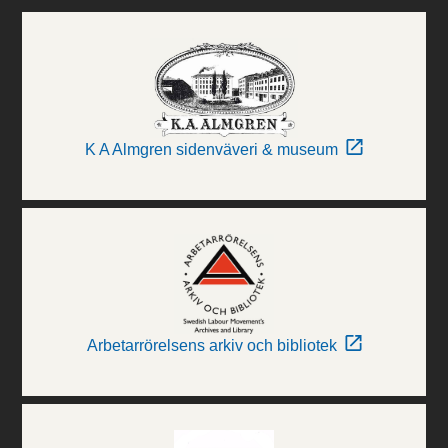
K A Almgren sidenväveri & museum
Arbetarrörelsens arkiv och bibliotek