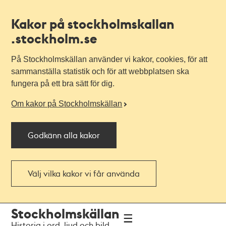
Kakor på stockholmskallan
.stockholm.se
På Stockholmskällan använder vi kakor, cookies, för att
sammanställa statistik och för att webbplatsen ska
fungera på ett bra sätt för dig.
Om kakor på Stockholmskällan
Godkänn alla kakor
Välj vilka kakor vi får använda
Till
Till
Stockholmskällan
navigationen
huvudinnehållet
Historia i ord, ljud och bild