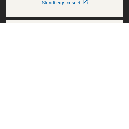
Strindbergsmuseet
Thielska Galleriet
Världskulturmuseerna