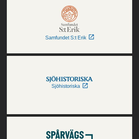
Samfundet S:t Erik
Sjöhistoriska