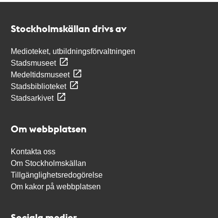
Kontakt
Stockholmskällan
Stockholmskällan drivs av
Medioteket, utbildningsförvaltningen
Stadsmuseet
Medeltidsmuseet
Stadsbiblioteket
Stadsarkivet
Om webbplatsen
Kontakta oss
Om Stockholmskällan
Tillgänglighetsredogörelse
Om kakor på webbplatsen
Sociala medier