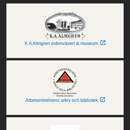
K A Almgren sidenväveri & museum
Arbetarrörelsens arkiv och bibliotek