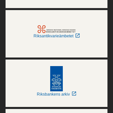
Riksantikvarieämbetet
Riksbankens arkiv