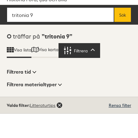
Sök
Fritextsök
Sök
Sökresultat
0
träffar på
tritonia 9
Visa karta
Visa lista
Filtrera
Filtrera
Filtrera tid
Filtrera materialtyper
Visningsläge
Totalt
Valda filter:
Litteraturtips
Rensa filter
0
träffar
Lista
Karta