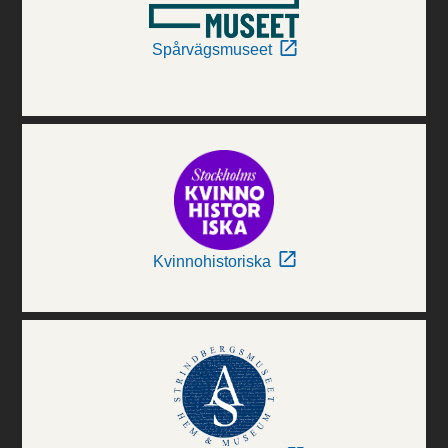
Spårvägsmuseet
Kvinnohistoriska