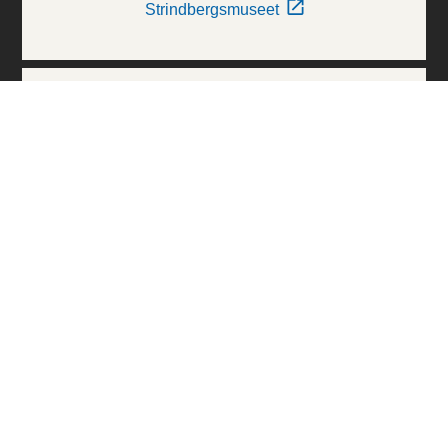
Strindbergsmuseet
Thielska Galleriet
Världskulturmuseerna