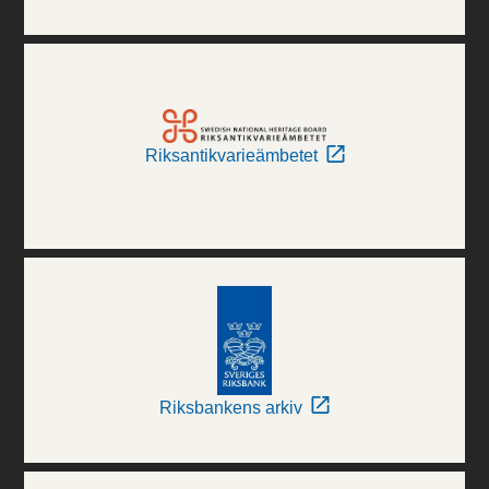
Riksantikvarieämbetet
Riksbankens arkiv