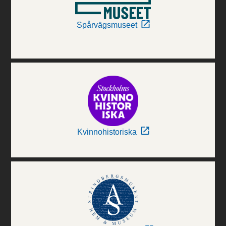
Spårvägsmuseet
Kvinnohistoriska