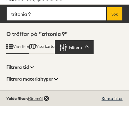
Sök
Fritextsök
Sök
Sökresultat
0
träffar på
tritonia 9
Visa karta
Visa lista
Filtrera
Filtrera
Filtrera tid
Filtrera materialtyper
Visningsläge
Totalt
Valda filter:
Föremål
Rensa filter
0
träffar
Lista
Karta