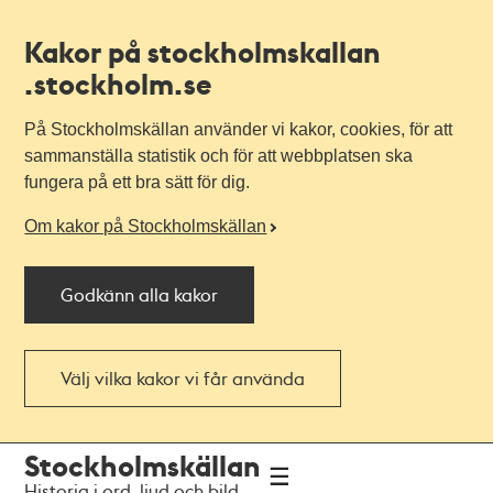
Kakor på stockholmskallan
.stockholm.se
På Stockholmskällan använder vi kakor, cookies, för att
sammanställa statistik och för att webbplatsen ska
fungera på ett bra sätt för dig.
Om kakor på Stockholmskällan
Godkänn alla kakor
Välj vilka kakor vi får använda
Till
Till
Stockholmskällan
navigationen
huvudinnehållet
Historia i ord, ljud och bild