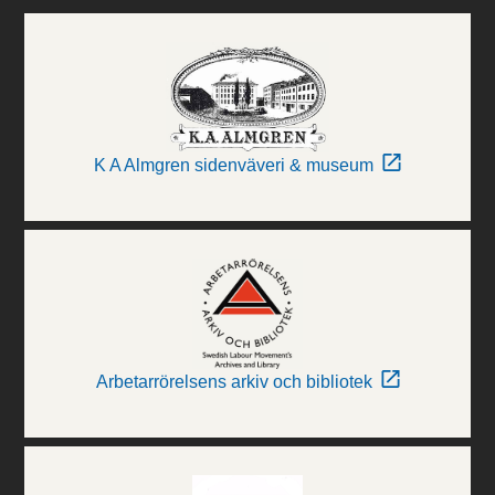
K A Almgren sidenväveri & museum
Arbetarrörelsens arkiv och bibliotek