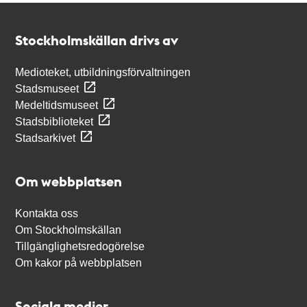
Kontakt
Stockholmskällan
Stockholmskällan drivs av
Medioteket, utbildningsförvaltningen
Stadsmuseet
Medeltidsmuseet
Stadsbiblioteket
Stadsarkivet
Om webbplatsen
Kontakta oss
Om Stockholmskällan
Tillgänglighetsredogörelse
Om kakor på webbplatsen
Sociala medier