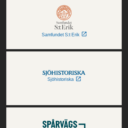
Samfundet S:t Erik
Sjöhistoriska