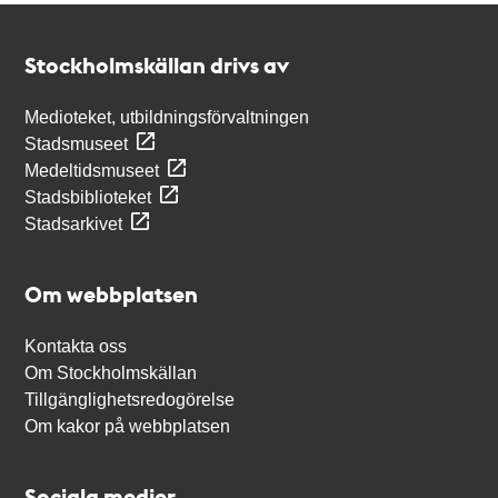
Kontakt
Stockholmskällan
Stockholmskällan drivs av
Medioteket, utbildningsförvaltningen
Stadsmuseet
Medeltidsmuseet
Stadsbiblioteket
Stadsarkivet
Om webbplatsen
Kontakta oss
Om Stockholmskällan
Tillgänglighetsredogörelse
Om kakor på webbplatsen
Sociala medier