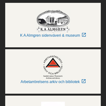
K A Almgren sidenväveri & museum
Arbetarrörelsens arkiv och bibliotek