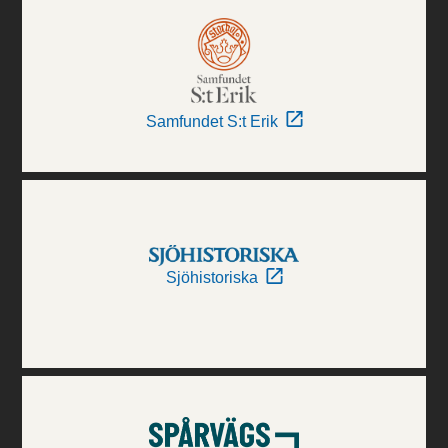
Samfundet S:t Erik
Sjöhistoriska