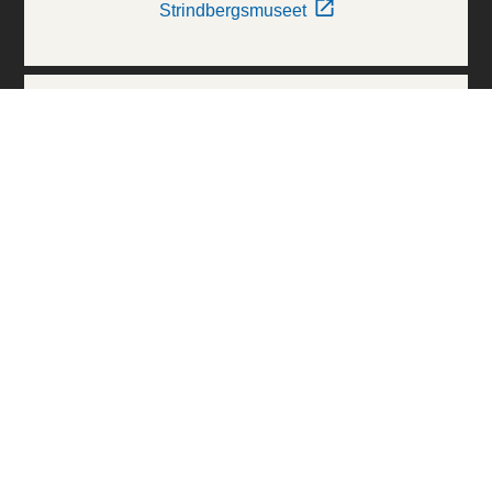
Strindbergsmuseet
Thielska Galleriet
Världskulturmuseerna