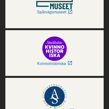
Spårvägsmuseet
Kvinnohistoriska