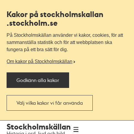
Kakor på stockholmskallan
.stockholm.se
På Stockholmskällan använder vi kakor, cookies, för att
sammanställa statistik och för att webbplatsen ska
fungera på ett bra sätt för dig.
Om kakor på Stockholmskällan
Godkänn alla kakor
Välj vilka kakor vi får använda
Till
Till
Stockholmskällan
navigationen
huvudinnehållet
Historia i ord, ljud och bild