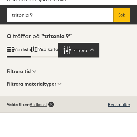
Sök
Fritextsök
Sök
Sökresultat
0
träffar på
tritonia 9
Visa karta
Visa lista
Filtrera
Filtrera
Filtrera tid
Filtrera materialtyper
Visningsläge
Totalt
Valda filter:
Bildkonst
Rensa filter
0
träffar
Lista
Karta