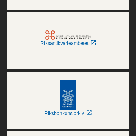
Riksantikvarieämbetet
Riksbankens arkiv