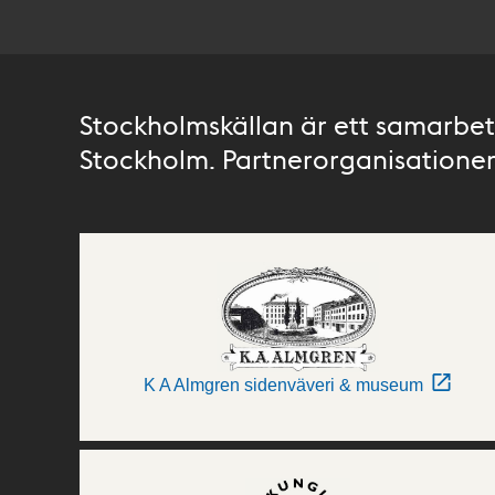
Stockholmskällan är ett samarbete
Stockholm. Partnerorganisationer 
K A Almgren sidenväveri & museum