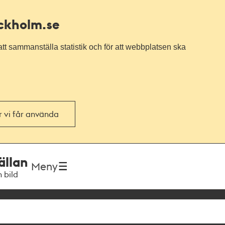
ockholm.se
tt sammanställa statistik och för att webbplatsen ska
or vi får använda
ällan
Meny
h bild