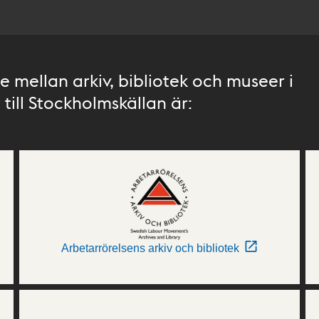
 mellan arkiv, bibliotek och museer i
till Stockholmskällan är:
Arbetarrörelsens arkiv och bibliotek