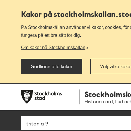
Kakor på stockholmskallan
.st
På Stockholmskällan använder vi kakor, cookies, för a
fungera på ett bra sätt för dig.
Om kakor på Stockholmskällan
Godkänn alla kakor
Välj vilka kak
Till
Till
Stockholmsk
navigationen
huvudinnehållet
Historia i ord, ljud oc
Sök
Fritextsök