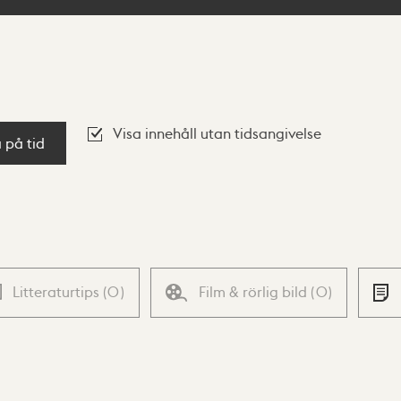
Visa innehåll utan tidsangivelse
a på tid
Litteraturtips
(
0
)
Film & rörlig bild
(
0
)