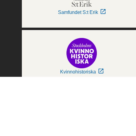
Samfundet S:t Erik
Kvinnohistoriska
Världskulturmuseerna