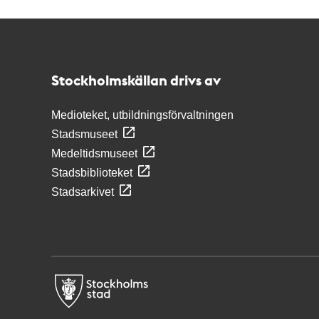
Kontakt
Stockholmskällan
Stockholmskällan drivs av
Medioteket, utbildningsförvaltningen
Stadsmuseet
Medeltidsmuseet
Stadsbiblioteket
Stadsarkivet