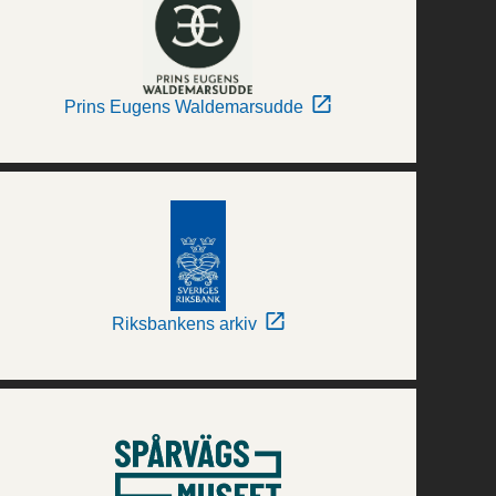
Prins Eugens Waldemarsudde
Riksbankens arkiv