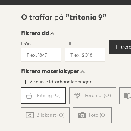
0
tritonia 9
träffar på
Sökresultat
Filtrera tid
Från
Till
Visningsläge
Filtrer
Filtrera materialtyper
Lista
Karta
Visa inte lärarhandledningar
Ritning
(
0
)
Föremål
(
0
)
Bildkonst
(
0
)
Foto
(
0
)