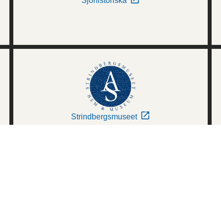
Sjöhistoriska
Strindbergsmuseet