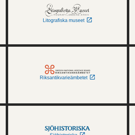
Litografiska museet
Riksantikvarieämbetet