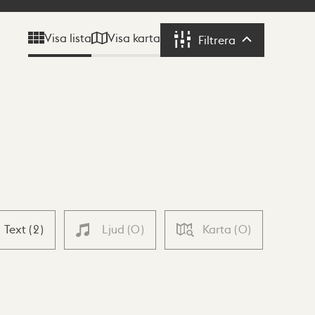
Visa karta
Visa lista
Filtrera
Filtrera
Text
(
2
)
Ljud
(
0
)
Karta
(
0
)