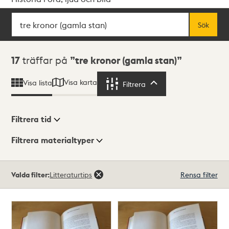
Sök
Fritextsök
Sök
Sökresultat
17
träffar på
tre kronor (gamla stan)
Visa karta
Visa lista
Filtrera
Filtrera
Filtrera tid
Filtrera materialtyper
Visningsläge
Totalt
Valda filter:
Litteraturtips
Rensa filter
17
träffar
Lista
Karta