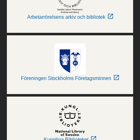
Arbetarrörelsens arkiv och bibliotek
Föreningen Stockholms Företagsminnen
Kungliga Biblioteket