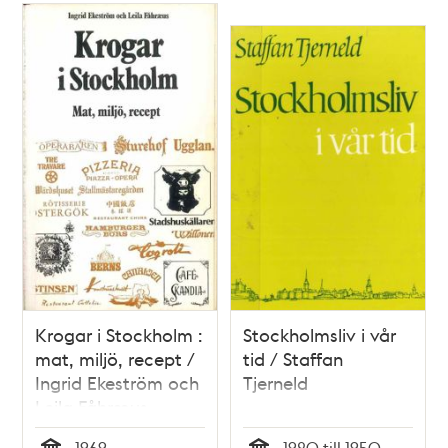
Krogar i Stockholm :
Stockholmsliv i vår
mat, miljö, recept /
tid / Staffan
Ingrid Ekeström och
Tjerneld
Leila Fåhræus
1969
1920 till 1950