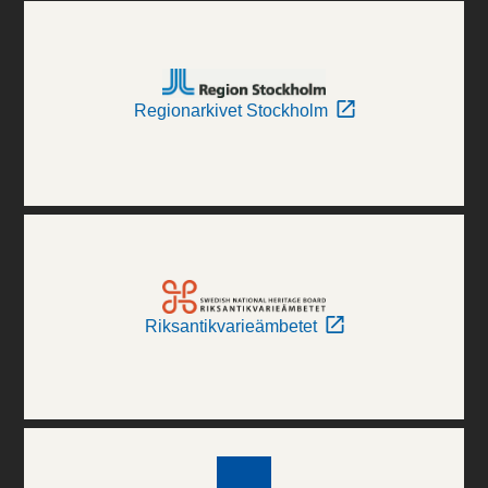
Regionarkivet Stockholm
Riksantikvarieämbetet