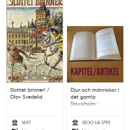
Slottet brinner! /
Djur och människor i
Olov Svedelid
det gamla
Stockholm :
benmaterial från tio
års undersökningar
1697
1200 till 1799
/ Johanna Karlsson
Tid
Tid