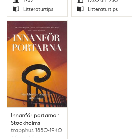
Tid
Tid
Litteraturtips
Litteraturtips
Typ
Typ
Innanför portarna :
Stockholms
trapphus 1880-1940
/ foto: Nino