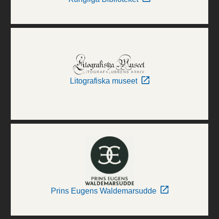
Litografiska museet
Prins Eugens Waldemarsudde