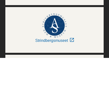
Strindbergsmuseet
Thielska Galleriet