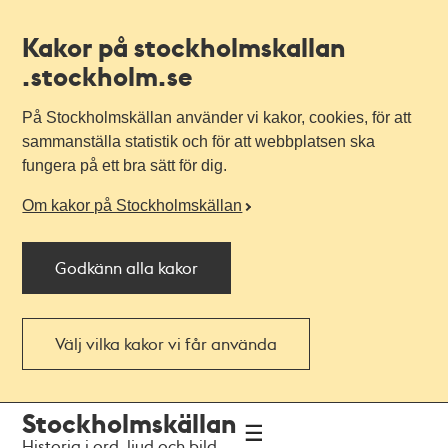
Kakor på stockholmskallan
.stockholm.se
På Stockholmskällan använder vi kakor, cookies, för att
sammanställa statistik och för att webbplatsen ska
fungera på ett bra sätt för dig.
Om kakor på Stockholmskällan
Godkänn alla kakor
Välj vilka kakor vi får använda
Till
Till
Stockholmskällan
navigationen
huvudinnehållet
Historia i ord, ljud och bild