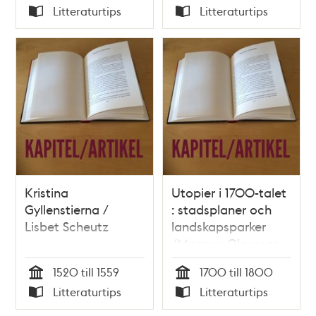
Tid
Tid
Litteraturtips
Litteraturtips
Typ
Typ
Kristina
Utopier i 1700-talet
Gyllenstierna /
: stadsplaner och
Lisbet Scheutz
landskapsparker
/Magnus Olausson
1520 till 1559
1700 till 1800
Tid
Tid
Litteraturtips
Litteraturtips
Typ
Typ