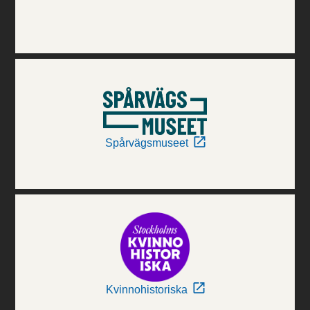
Spårvägsmuseet
Kvinnohistoriska