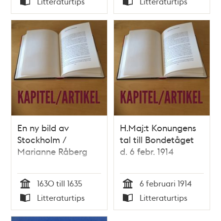
Litteraturtips
Litteraturtips
Typ
Typ
En ny bild av
H.Maj:t Konungens
Stockholm /
tal till Bondetåget
Marianne Råberg
d. 6 febr. 1914
1630 till 1635
6 februari 1914
Tid
Tid
Litteraturtips
Litteraturtips
Typ
Typ