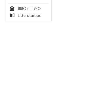
Monastra ; text:
1880 till 1940
Olof Antell m.fl.
Tid
Litteraturtips
Typ