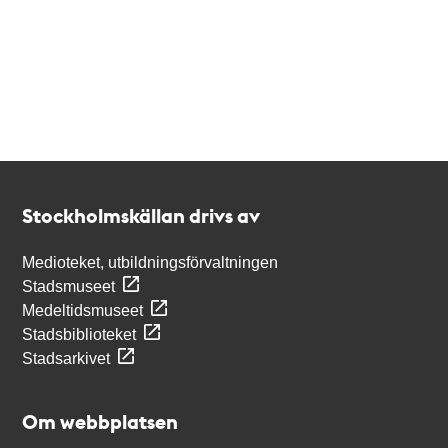
Kontakt
Stockholmskällan
Stockholmskällan drivs av
Medioteket, utbildningsförvaltningen
Stadsmuseet
Medeltidsmuseet
Stadsbiblioteket
Stadsarkivet
Om webbplatsen