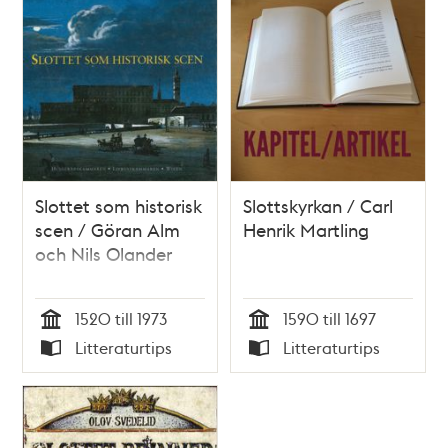
Slottet som historisk
Slottskyrkan / Carl
scen / Göran Alm
Henrik Martling
och Nils Olander
1520 till 1973
1590 till 1697
Tid
Tid
Litteraturtips
Litteraturtips
Typ
Typ