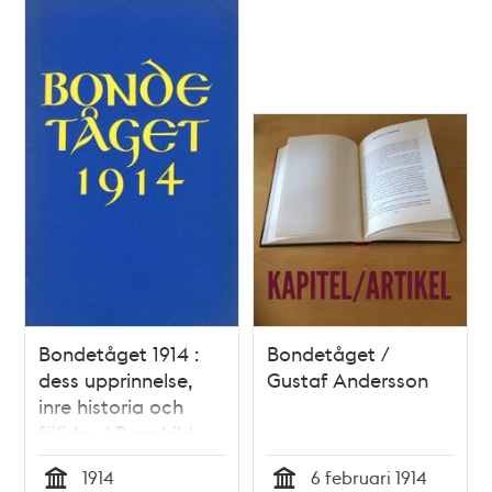
Bondetåget 1914 :
Bondetåget /
dess upprinnelse,
Gustaf Andersson
inre historia och
följder / Ragnhild
Frykberg
1914
6 februari 1914