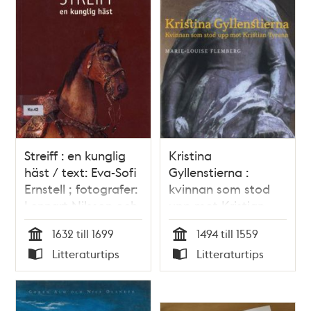
Streiff : en kunglig
Kristina
häst / text: Eva-Sofi
Gyllenstierna :
Ernstell ; fotografer:
kvinnan som stod
Lennart Nilsson och
upp mot Kristian
Göran Schmidt
Tyrann / Marie-
1632 till 1699
1494 till 1559
Louise Flemberg
Tid
Tid
Litteraturtips
Litteraturtips
Typ
Typ