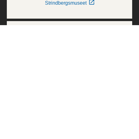
Strindbergsmuseet
Thielska Galleriet
Världskulturmuseerna