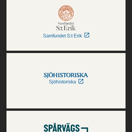
Samfundet S:t Erik
Sjöhistoriska