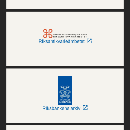
Riksantikvarieämbetet
Riksbankens arkiv