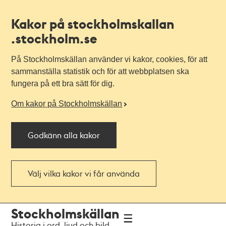
Kakor på stockholmskallan
.stockholm.se
På Stockholmskällan använder vi kakor, cookies, för att
sammanställa statistik och för att webbplatsen ska
fungera på ett bra sätt för dig.
Om kakor på Stockholmskällan
Godkänn alla kakor
Välj vilka kakor vi får använda
Till
Till
Stockholmskällan
navigationen
huvudinnehållet
Historia i ord, ljud och bild