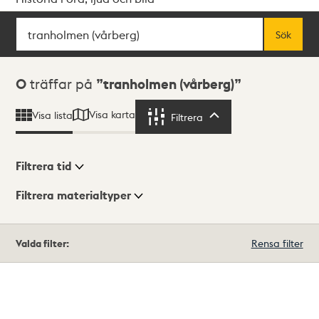
Sök
Fritextsök
Sök
Sökresultat
0
träffar på
tranholmen (vårberg)
Visa karta
Visa lista
Filtrera
Filtrera
Filtrera tid
Filtrera materialtyper
Visningsläge
Totalt
Valda filter:
Rensa filter
0
träffar
Lista
Karta