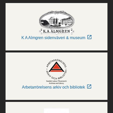
K A Almgren sidenväveri & museum
Arbetarrörelsens arkiv och bibliotek