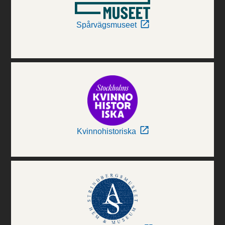
Spårvägsmuseet
Kvinnohistoriska