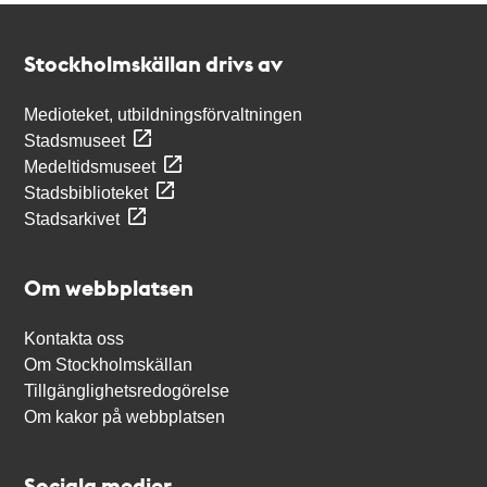
Kontakt
Stockholmskällan
Stockholmskällan drivs av
Medioteket, utbildningsförvaltningen
Stadsmuseet
Medeltidsmuseet
Stadsbiblioteket
Stadsarkivet
Om webbplatsen
Kontakta oss
Om Stockholmskällan
Tillgänglighetsredogörelse
Om kakor på webbplatsen
Sociala medier