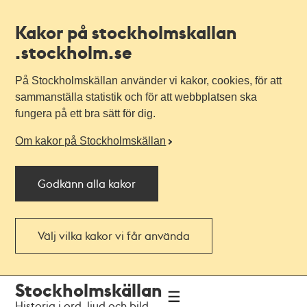
Kakor på stockholmskallan
.stockholm.se
På Stockholmskällan använder vi kakor, cookies, för att
sammanställa statistik och för att webbplatsen ska
fungera på ett bra sätt för dig.
Om kakor på Stockholmskällan
Godkänn alla kakor
Välj vilka kakor vi får använda
Till
Till
Stockholmskällan
navigationen
huvudinnehållet
Historia i ord, ljud och bild