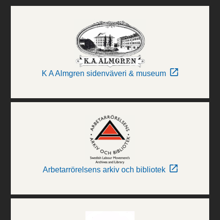
K A Almgren sidenväveri & museum
Arbetarrörelsens arkiv och bibliotek