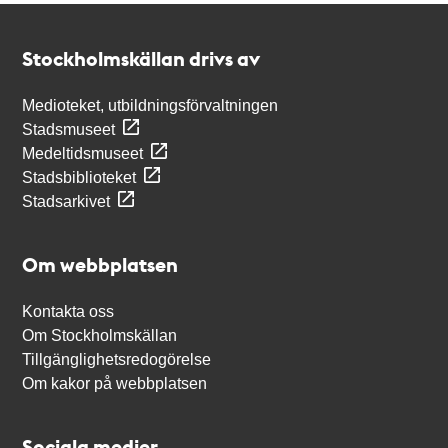
Kontakt
Stockholmskällan
Stockholmskällan drivs av
Medioteket, utbildningsförvaltningen
Stadsmuseet
Medeltidsmuseet
Stadsbiblioteket
Stadsarkivet
Om webbplatsen
Kontakta oss
Om Stockholmskällan
Tillgänglighetsredogörelse
Om kakor på webbplatsen
Sociala medier