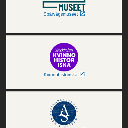
Spårvägsmuseet
Kvinnohistoriska