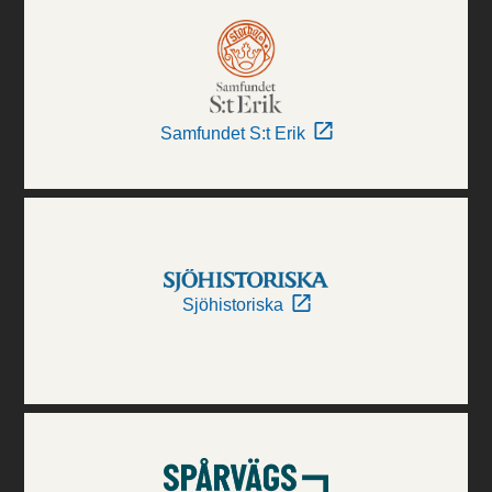
Samfundet S:t Erik
Sjöhistoriska