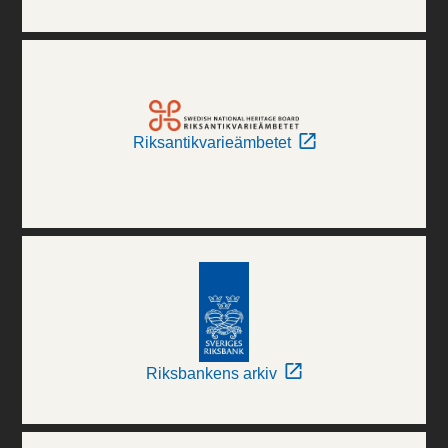
Riksantikvarieämbetet
Riksbankens arkiv