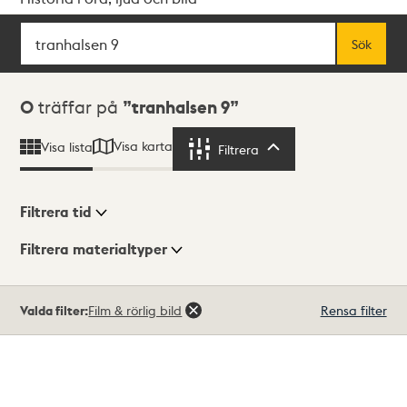
Sök
Fritextsök
Sök
Sökresultat
0
träffar på
tranhalsen 9
Visa karta
Visa lista
Filtrera
Filtrera
Filtrera tid
Filtrera materialtyper
Visningsläge
Totalt
Valda filter:
Film & rörlig bild
Rensa filter
0
träffar
Lista
Karta