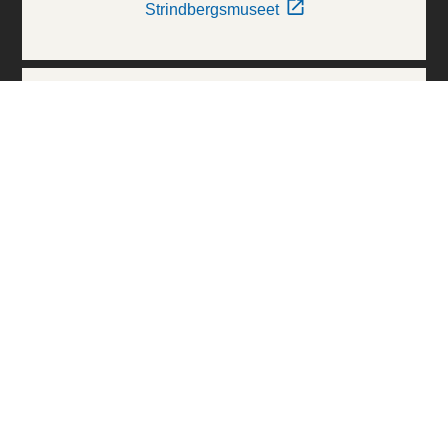
Strindbergsmuseet
Thielska Galleriet
Världskulturmuseerna