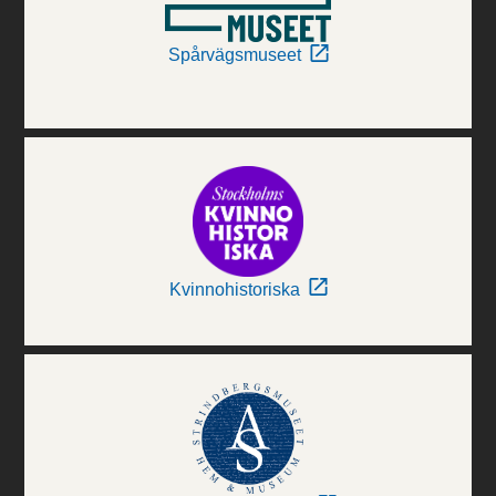
Spårvägsmuseet
Kvinnohistoriska