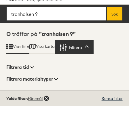
Sök
Fritextsök
Sök
Sökresultat
0
träffar på
tranhalsen 9
Visa karta
Visa lista
Filtrera
Filtrera
Filtrera tid
Filtrera materialtyper
Visningsläge
Totalt
Valda filter:
Föremål
Rensa filter
0
träffar
Lista
Karta