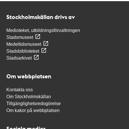
Kontakt
Stockholmskällan
Stockholmskällan drivs av
Medioteket, utbildningsförvaltningen
Stadsmuseet
Medeltidsmuseet
Stadsbiblioteket
Stadsarkivet
Om webbplatsen
Kontakta oss
Om Stockholmskällan
Tillgänglighetsredogörelse
Om kakor på webbplatsen
Sociala medier