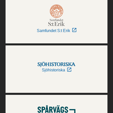
Samfundet S:t Erik
Sjöhistoriska