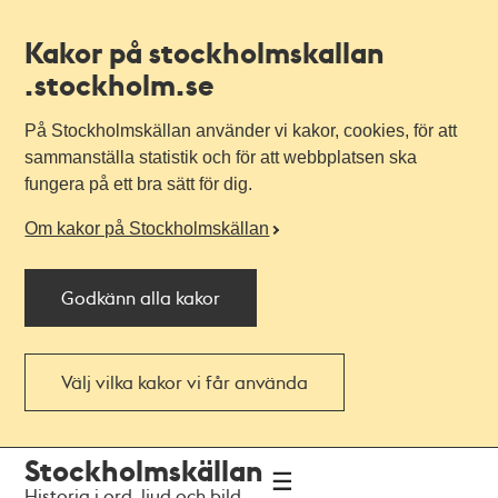
Kakor på stockholmskallan
.stockholm.se
På Stockholmskällan använder vi kakor, cookies, för att
sammanställa statistik och för att webbplatsen ska
fungera på ett bra sätt för dig.
Om kakor på Stockholmskällan
Godkänn alla kakor
Välj vilka kakor vi får använda
Till
Till
Stockholmskällan
navigationen
huvudinnehållet
Historia i ord, ljud och bild