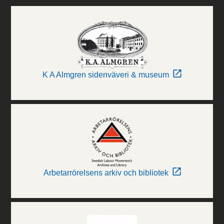
K A Almgren sidenväveri & museum
Arbetarrörelsens arkiv och bibliotek