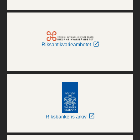
Riksantikvarieämbetet
Riksbankens arkiv