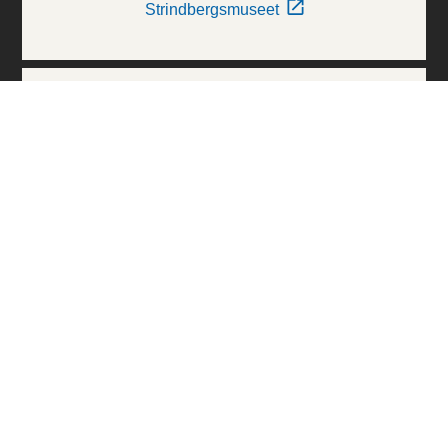
Strindbergsmuseet
Thielska Galleriet
Världskulturmuseerna