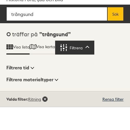
Sök
Fritextsök
Sök
Sökresultat
0
träffar på
trångsund
Visa karta
Visa lista
Filtrera
Filtrera
Filtrera tid
Filtrera materialtyper
Visningsläge
Totalt
Valda filter:
Ritning
Rensa filter
0
träffar
Lista
Karta