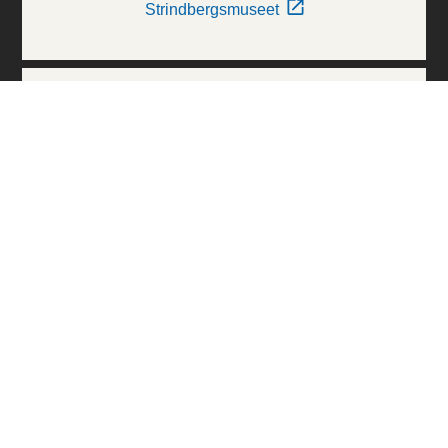
Strindbergsmuseet
Thielska Galleriet
Världskulturmuseerna