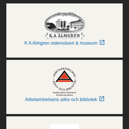
K A Almgren sidenväveri & museum
Arbetarrörelsens arkiv och bibliotek