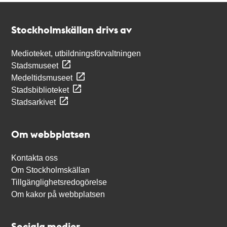
Kontakt
Stockholmskällan
Stockholmskällan drivs av
Medioteket, utbildningsförvaltningen
Stadsmuseet
Medeltidsmuseet
Stadsbiblioteket
Stadsarkivet
Om webbplatsen
Kontakta oss
Om Stockholmskällan
Tillgänglighetsredogörelse
Om kakor på webbplatsen
Sociala medier