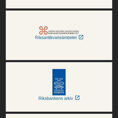
Riksantikvarieämbetet
Riksbankens arkiv