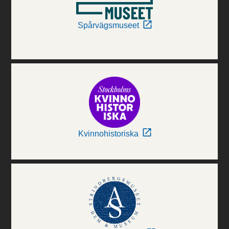
Spårvägsmuseet
Kvinnohistoriska