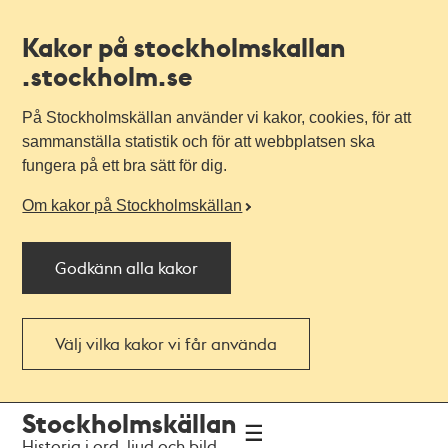
Kakor på stockholmskallan
.stockholm.se
På Stockholmskällan använder vi kakor, cookies, för att
sammanställa statistik och för att webbplatsen ska
fungera på ett bra sätt för dig.
Om kakor på Stockholmskällan
Godkänn alla kakor
Välj vilka kakor vi får använda
Till
Till
Stockholmskällan
navigationen
huvudinnehållet
Historia i ord, ljud och bild