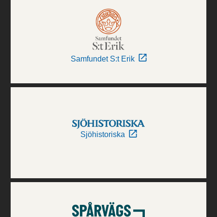
Samfundet S:t Erik
Sjöhistoriska