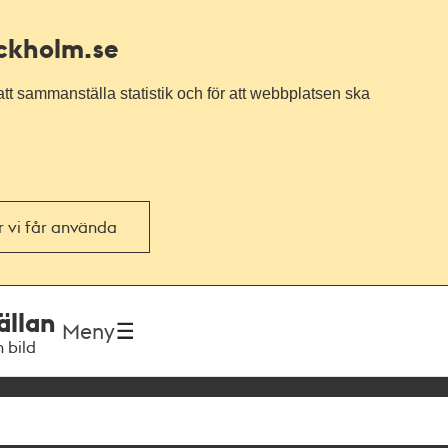
ockholm.se
tt sammanställa statistik och för att webbplatsen ska
or vi får använda
ällan
Meny
h bild