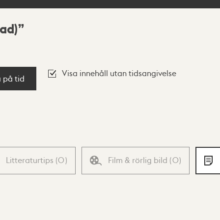
ad)
Visa innehåll utan tidsangivelse
a på tid
Litteraturtips
(
0
)
Film & rörlig bild
(
0
)