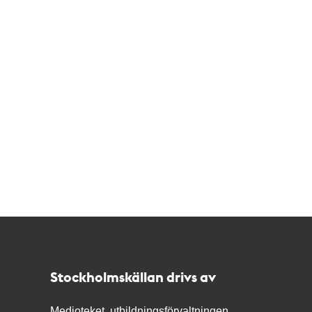
Kontakt
Stockholmskällan
Stockholmskällan drivs av
Medioteket, utbildningsförvaltningen