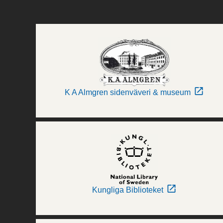
K A Almgren sidenväveri & museum
Kungliga Biblioteket