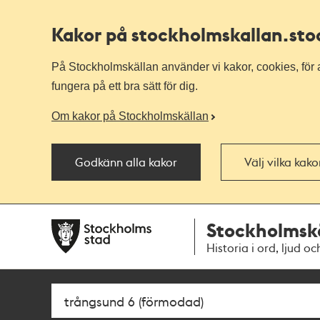
Kakor på stockholmskallan
.st
På Stockholmskällan använder vi kakor, cookies, för a
fungera på ett bra sätt för dig.
Om kakor på Stockholmskällan
Godkänn alla kakor
Välj vilka kak
Till
Till
Stockholmsk
navigationen
huvudinnehållet
Historia i ord, ljud oc
Sök
Fritextsök