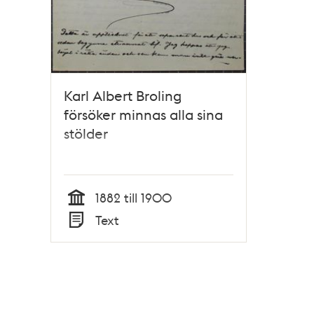
Karl Albert Broling
försöker minnas alla sina
stölder
1882 till 1900
Tid
Text
Typ