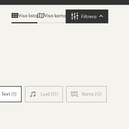
Visa karta
Visa lista
Filtrera
Filtrera
Text
(
1
)
Ljud
(
0
)
Karta
(
0
)