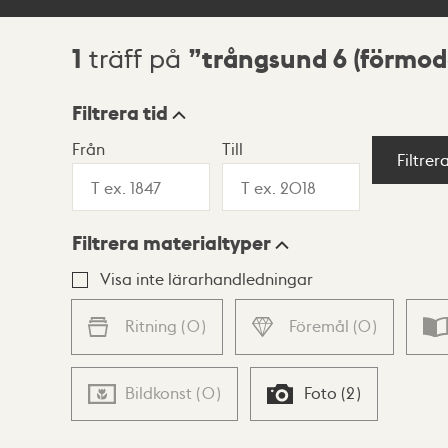
1
trångsund 6 (förmod
träff på
Sökresultat
Filtrera tid
Från
Till
Visningsläge
Filtrer
Filtrera materialtyper
Lista
Karta
Visa inte lärarhandledningar
Ritning
(
0
)
Föremål
(
0
)
Bildkonst
(
0
)
Foto
(
2
)